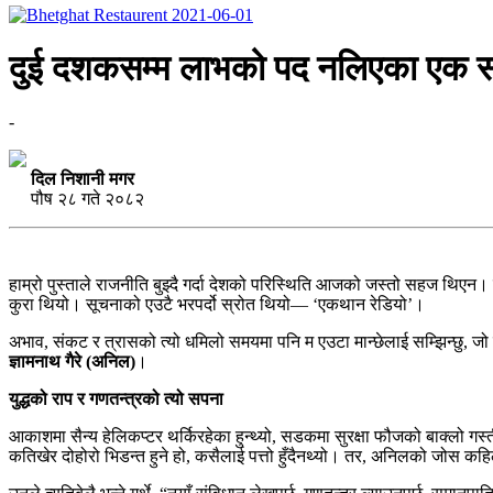
दुई दशकसम्म लाभको पद नलिएका एक सादग
-
दिल निशानी मगर
पौष २८ गते २०८२
हाम्रो पुस्ताले राजनीति बुझ्दै गर्दा देशको परिस्थिति आजको जस्तो सहज थिएन। 
कुरा थियो। सूचनाको एउटै भरपर्दो स्रोत थियो— ‘एकथान रेडियो’।
अभाव, संकट र त्रासको त्यो धमिलो समयमा पनि म एउटा मान्छेलाई सम्झिन्छु, जो ब्
ज्ञामनाथ गैरे (अनिल)
।
युद्धको राप र गणतन्त्रको त्यो सपना
आकाशमा सैन्य हेलिकप्टर थर्किरहेका हुन्थ्यो, सडकमा सुरक्षा फौजको बाक्लो गस्
कतिखेर दोहोरो भिडन्त हुने हो, कसैलाई पत्तो हुँदैनथ्यो। तर, अनिलको जोस कह