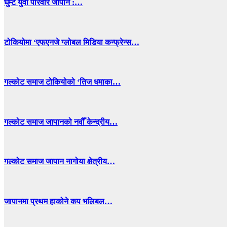
घुम्टे युवा परिवार जापान :…
टोकियोमा ‘एफएनजे ग्लोबल मिडिया कन्फ्रेन्स…
गल्कोट समाज टोकियोको ‘तिज धमाका…
गल्कोट समाज जापानको नवौँ केन्द्रीय…
गल्कोट समाज जापान नागोया क्षेत्रीय…
जापानमा प्रथम हाकोने कप भलिबल…