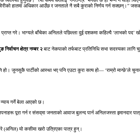
मानुपातिक व्यवस्था हुनुपर्छ।” त्यो समय धेरैलाई ‘गणतन्त्र’ भनेको के हो भन्ने नै
ाछोरीको हातमा अधिकार आउँछ र जनताले नै सबै कुराको निर्णय गर्न सक्छन्।” जसक
राप्त गरे। भाग्यले बाँचेका अनिलले पछिल्ला दुई दशकमा कहिल्यै ‘लाभको पद’ ख
ङ निर्वाचन क्षेत्र नम्बर २
बाट नेकपाको तर्फबाट प्रतिनिधि सभा सदस्यका लागि चुना
 हो। जुनसुकै पार्टीको आस्था भए पनि एउटा कुरा सत्य हो— ‘राम्रो मान्छे’ले चुनाव 
याय गर्ने बेला आएको छ।
ाहरू पूरा गर्न र संसद्‌मा जनताको आवाज बुलन्द पार्न अनिलजस्ता इमानदार पात
थ गैरे (अनिल) यो कसीमा खरो उत्रिएका पात्र हुन्।