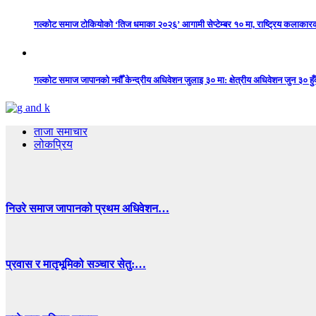
गल्कोट समाज टोकियोको ‘तिज धमाका २०२६’ आगामी सेप्टेम्बर १० मा, राष्ट्रिय कलाकारको 
गल्कोट समाज जापानको नवौँ केन्द्रीय अधिवेशन जुलाइ ३० मा: क्षेत्रीय अधिवेशन जुन ३० हुँद
ताजा समाचार
लोकप्रिय
निउरे समाज जापानको प्रथम अधिवेशन…
प्रवास र मातृभूमिको सञ्चार सेतु:…