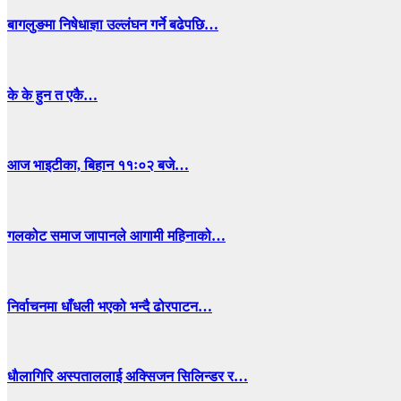
बागलुङमा निषेधाज्ञा उल्लंघन गर्ने बढेपछि…
के के हुन त एकै…
आज भाइटीका, बिहान ११ः०२ बजे…
गलकोट समाज जापानले आगामी महिनाको…
निर्वाचनमा धाँधली भएको भन्दै ढोरपाटन…
धाैलागिरि अस्पताललाई अक्सिजन सिलिन्डर र…