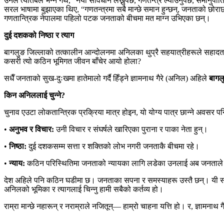
उनले त्यतिबेलै भन्ने गर्थे, “नयाँ संविधान लेख्नुपर्छ, गणतन्त्र ल्याउनुपर्छ, स
सरल भाषामा बुझाएका थिए, “गणतन्त्रमा सबै मान्छे समान हुन्छन्, जनताको छोर
गणतान्त्रिक नेपालमा पहिलो पटक जनताको बीचमा मत माग्न उभिएका छन्।
दुई दशकको निष्ठा र त्याग
बागलुङ जिल्लाको तत्कालीन आन्दोलनमा अनिलका थुप्रै सहयात्रीहरूले सहादत प्
कसरी त्यो कठिन भूमिगत जीवन बाँचेर आयो होला?
सधैँ जनताको सुख-दुःखमा हातेमालो गर्दै हिँड्ने ज्ञामनाथ गैरे (अनिल) अहिले
बागलु
किन अनिललाई चुन्ने?
चुनाव एउटा लोकतान्त्रिक प्रक्रिया मात्र होइन, यो योग्य पात्र छान्ने अवसर पनि
•
अनुभव र विचार:
उनी विचार र संघर्षले खारिएका पुराना र पाका नेता हुन्।
•
निष्ठा:
दुई दशकसम्म सत्ता र शक्तिको लोभ नगरी जनताकै बीचमा रहे।
•
न्याय:
कठिन परिस्थितिमा जनताको न्यायका लागि लडेका उनलाई अब जनताले न्
देश अहिले पनि कठिन घडीमा छ। जनताका सपना र समस्याहरू उस्तै छन्। यी सपन
अनिलको भूमिका र त्यागलाई चिन्नु हामी सबैको कर्तव्य हो।
राम्रा मान्छे नहारून् र नराम्राले नजितून्— हाम्रो चाहना यत्ति हो। र, ज्ञामना