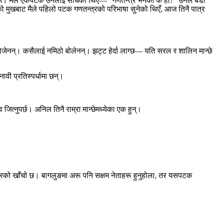
 थाहा थिएन। मैले एकपटक उनैलाई सोधेको थिएँ— “गणतन्त्र भनेको के हो?” उनले बडो
ो मुखबाट मैले पहिलो पटक गणतन्त्रको परिभाषा सुनेको थिएँ, आज तिनै पात्र
ोजेनन्। कसैलाई नमिठो बोलेनन्। झट्ट हेर्दा लाग्छ— यति सरल र शालिन मान्छे
वी प्रतिस्पर्धामा छन्।
जित्नुपर्छ। अनिल तिनै राम्रा मान्छेमध्येका एक हुन्।
्रको खाँचो छ। बागलुङमा अरू पनि सक्षम नेताहरू हुनुहोला, तर यसपटक