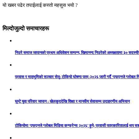
यो खबर पढेर तपाईलाई कस्तो महसुस भयो ?
मिल्दोजुल्दो समाचारहरू
निउरे समाज जापानको प्रथम अधिवेशन सम्पन्न, खिमानन्द निउरेको अध्यक्षतामा ३० सदस्य
प्रवास र मातृभूमिको सञ्चार सेतु: टोकियो घोषणा पत्र-२०२६ जारी गर्दै ‘एफएनजे ग्लोबल मि
घुम्टे युवा परिवार जापान : खेलकुददेखि शिक्षा र मानवीय सेवासम्म उदाहरणीय अभियान
टोकियोमा ‘एफएनजे ग्लोबल मिडिया कन्फ्रेन्स २०२६’ हुने; प्रवासी पत्रकारितालाई थप 