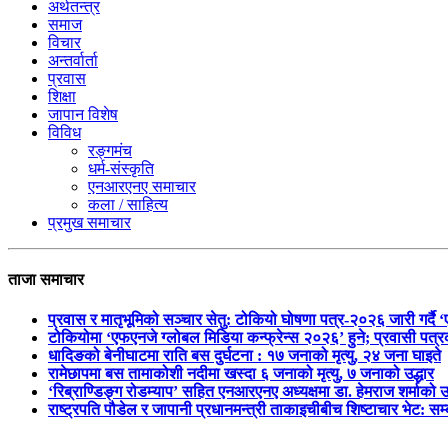
अर्थतन्त्र
समाज
विचार
अन्तर्वार्ता
प्रवास
शिक्षा
जापान विशेष
विविध
रङ्गमंच
धर्म-संस्कृति
एनआरएनए समाचार
कला / साहित्य
प्रमुख समाचार
ताजा समाचार
प्रवास र मातृभूमिको सञ्चार सेतु: टोकियो घोषणा पत्र-२०२६ जारी गर्दै 
टोकियोमा ‘एफएनजे ग्लोबल मिडिया कन्फ्रेन्स २०२६’ हुने; प्रवासी प
धादिङको बेनीघाटमा राति बस दुर्घटना : १७ जनाको मृत्यु, २४ जना घाइते
रामेछापमा बस तामाकोशी नदीमा खस्दा ६ जनाको मृत्यु, ७ जनाको उद्धार
‘रिब्राण्डिङ्ग रोडम्याप’ सहित एनआरएनए अध्यक्षमा डा. हेमराज शर्माको उ
राष्ट्रपति पौडेल र जापानी प्रधानमन्त्री ताकाइचीबीच शिष्टाचार भेट: सम