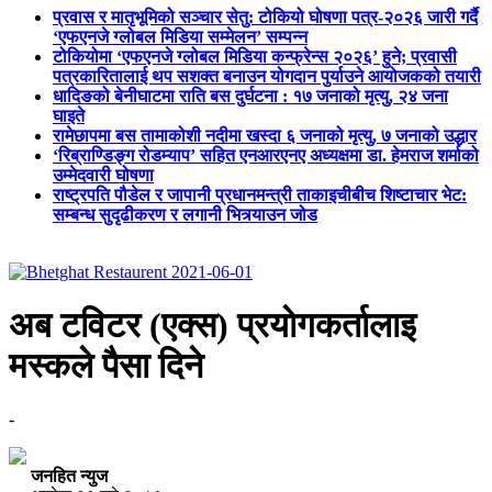
प्रवास र मातृभूमिको सञ्चार सेतु: टोकियो घोषणा पत्र-२०२६ जारी गर्दै
‘एफएनजे ग्लोबल मिडिया सम्मेलन’ सम्पन्न
टोकियोमा ‘एफएनजे ग्लोबल मिडिया कन्फ्रेन्स २०२६’ हुने; प्रवासी
पत्रकारितालाई थप सशक्त बनाउन योगदान पुर्याउने आयोजकको तयारी
धादिङको बेनीघाटमा राति बस दुर्घटना : १७ जनाको मृत्यु, २४ जना
घाइते
रामेछापमा बस तामाकोशी नदीमा खस्दा ६ जनाको मृत्यु, ७ जनाको उद्धार
‘रिब्राण्डिङ्ग रोडम्याप’ सहित एनआरएनए अध्यक्षमा डा. हेमराज शर्माको
उम्मेदवारी घोषणा
राष्ट्रपति पौडेल र जापानी प्रधानमन्त्री ताकाइचीबीच शिष्टाचार भेट:
सम्बन्ध सुदृढीकरण र लगानी भित्र्याउन जोड
अब टविटर (एक्स) प्रयाेगकर्तालाइ
मस्कले पैसा दिने
-
जनहित न्युज