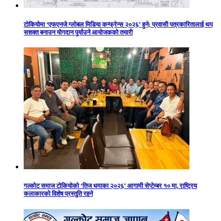
टोकियोमा ‘एफएनजे ग्लोबल मिडिया कन्फ्रेन्स २०२६’ हुने; प्रवासी पत्रकारितालाई थप
सशक्त बनाउन योगदान पुर्याउने आयोजकको तयारी
गल्कोट समाज टोकियोको ‘तिज धमाका २०२६’ आगामी सेप्टेम्बर १० मा, राष्ट्रिय
कलाकारको विशेष प्रस्तुति रहने