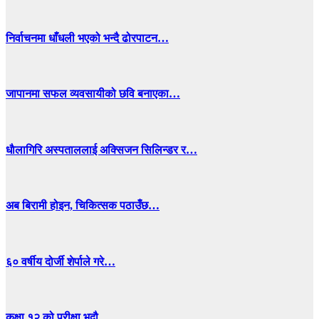
निर्वाचनमा धाँधली भएको भन्दै ढोरपाटन…
जापानमा सफल व्यवसायीको छवि बनाएका…
धाैलागिरि अस्पताललाई अक्सिजन सिलिन्डर र…
अब बिरामी होइन, चिकित्सक पठाउँछ…
६० वर्षीय दोर्जी शेर्पाले गरे…
कक्षा १२ को परीक्षा भदौ…