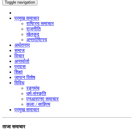
Toggle navigation
प्रमुख समाचार
राष्ट्रिय समाचार
राजनीति
खेलकुद
अन्तर्राष्ट्रिय
अर्थतन्त्र
समाज
विचार
अन्तर्वार्ता
प्रवास
शिक्षा
जापान विशेष
विविध
रङ्गमंच
धर्म-संस्कृति
एनआरएनए समाचार
कला / साहित्य
प्रमुख समाचार
ताजा समाचार