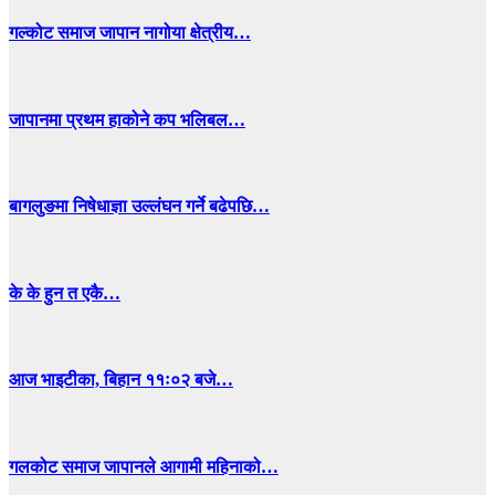
गल्कोट समाज जापान नागोया क्षेत्रीय…
जापानमा प्रथम हाकोने कप भलिबल…
बागलुङमा निषेधाज्ञा उल्लंघन गर्ने बढेपछि…
के के हुन त एकै…
आज भाइटीका, बिहान ११ः०२ बजे…
गलकोट समाज जापानले आगामी महिनाको…