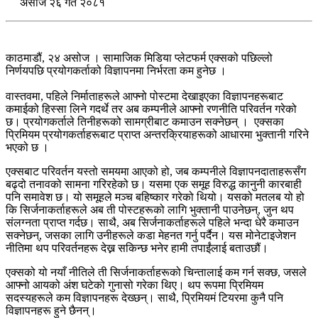
असाेज २६ गते २०८१
काठमाडौं, २४ असोज । सामाजिक मिडिया प्लेटफर्म एक्सको पछिल्लो
निर्णयपछि प्रयोगकर्ताको विज्ञापनमा निर्भरता कम हुनेछ ।
वास्तवमा, पहिले निर्माताहरूले आफ्नो पोस्टमा देखाइएका विज्ञापनहरूबाट
कमाईको हिस्सा लिने गदर्थे तर अब कम्पनीले आफ्नो रणनीति परिवर्तन गरेको
छ। प्रयोगकर्ताले तिनीहरूको सामग्रीबाट कमाउन सक्नेछन् । एक्सका
प्रिमियम प्रयोगकर्ताहरूबाट प्राप्त अन्तरक्रियाहरूको आधारमा भुक्तानी गरिने
भएको छ ।
एक्सबाट परिवर्तन यस्तो समयमा आएको हो, जब कम्पनीले विज्ञापनदाताहरूसँग
बढ्दो तनावको सामना गरिरहेको छ। यसमा एक समूह विरुद्ध कानुनी कारबाही
पनि समावेश छ। यो समूहले मञ्च बहिष्कार गरेको थियो। यसको मतलब यो हो
कि सिर्जनाकर्ताहरूले अब ती पोस्टहरूको लागि भुक्तानी पाउनेछन्, जुन थप
संलग्नता प्राप्त गर्दछ। साथै, अब सिर्जनाकर्ताहरूले पहिले भन्दा धेरै कमाउन
सक्नेछन्, जसका लागि उनीहरूले कडा मेहनत गर्नु पर्दैन। यस मोनेटाइजेशन
नीतिमा थप परिवर्तनहरू देख्न सकिन्छ भनेर हामी तपाईंलाई बताउछौं।
एक्सको यो नयाँ नीतिले ती सिर्जनाकर्ताहरूको चिन्तालाई कम गर्न सक्छ, जसले
आफ्नो आयको अंश घटेको गुनासो गरेका थिए। थप रूपमा प्रिमियम
सदस्यहरूले कम विज्ञापनहरू देख्छन्। साथै, प्रिमियमं टियरमा कुनै पनि
विज्ञापनहरू हुने छैनन्।