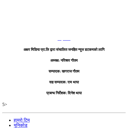
हाम्रो टिम
अक्षर मिडिया प्रा.लि द्वारा संचालित जनहित न्यूज डटकमको लागि
अध्यक्ष: नरिश्वर गौतम
सम्पादक: खगराज गौतम
सह सम्पादक: राम थापा
प्रबन्ध निर्देशक: दिनेश थापा
5>
हाम्रो टिम
युनिकोड