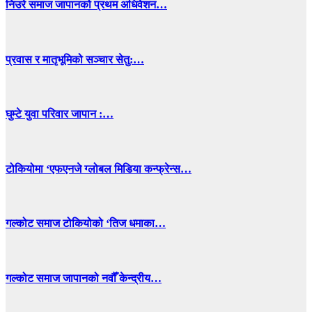
निउरे समाज जापानको प्रथम अधिवेशन…
प्रवास र मातृभूमिको सञ्चार सेतु:…
घुम्टे युवा परिवार जापान :…
टोकियोमा ‘एफएनजे ग्लोबल मिडिया कन्फ्रेन्स…
गल्कोट समाज टोकियोको ‘तिज धमाका…
गल्कोट समाज जापानको नवौँ केन्द्रीय…