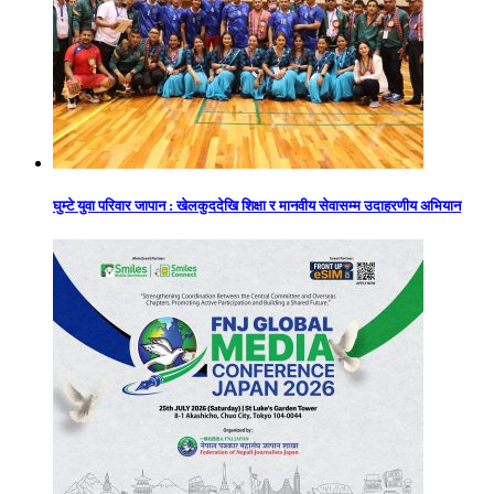
घुम्टे युवा परिवार जापान : खेलकुददेखि शिक्षा र मानवीय सेवासम्म उदाहरणीय अभियान