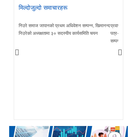
मिल्दोजुल्दो समाचारहरू
निउरे समाज जापानको प्रथम अधिवेशन सम्पन्न, खिमानन्द
प्रवास र मातृभूम
निउरेको अध्यक्षतामा ३० सदस्यीय कार्यसमिति चयन
पत्र-२०२६ जारी 
सम्पन्न