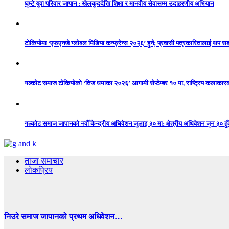
घुम्टे युवा परिवार जापान : खेलकुददेखि शिक्षा र मानवीय सेवासम्म उदाहरणीय अभियान
टोकियोमा ‘एफएनजे ग्लोबल मिडिया कन्फ्रेन्स २०२६’ हुने; प्रवासी पत्रकारितालाई थप 
गल्कोट समाज टोकियोको ‘तिज धमाका २०२६’ आगामी सेप्टेम्बर १० मा, राष्ट्रिय कलाकारको 
गल्कोट समाज जापानको नवौँ केन्द्रीय अधिवेशन जुलाइ ३० मा: क्षेत्रीय अधिवेशन जुन ३० हुँद
ताजा समाचार
लोकप्रिय
निउरे समाज जापानको प्रथम अधिवेशन…