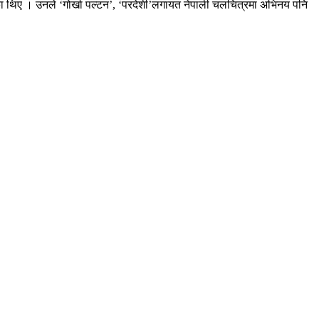
ा थिए । उनले ‘गोर्खा पल्टन’, ‘परदेशी’लगायत नेपाली चलचित्रमा अभिनय पनि