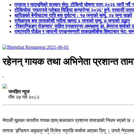
प्रवास र मातृभूमिको सञ्चार सेतु: टोकियो घोषणा पत्र-२०२६ जारी गर्दै 
टोकियोमा ‘एफएनजे ग्लोबल मिडिया कन्फ्रेन्स २०२६’ हुने; प्रवासी प
धादिङको बेनीघाटमा राति बस दुर्घटना : १७ जनाको मृत्यु, २४ जना घाइते
रामेछापमा बस तामाकोशी नदीमा खस्दा ६ जनाको मृत्यु, ७ जनाको उद्धार
‘रिब्राण्डिङ्ग रोडम्याप’ सहित एनआरएनए अध्यक्षमा डा. हेमराज शर्माको उ
राष्ट्रपति पौडेल र जापानी प्रधानमन्त्री ताकाइचीबीच शिष्टाचार भेट: सम
रहेनन् गायक तथा अभिनेता प्रशान्त ता
-
जनहित न्युज
पौष २७ गते २०८२
नेपाली मूलका भारतीय गायक एवम् कलाकार प्रशान्त तामाङको निधन भएको छ 
तामाङ ‘इन्डियन आइडल’को विजेता भएपछि चर्चामा आएका थिए । उनले नेपालमा