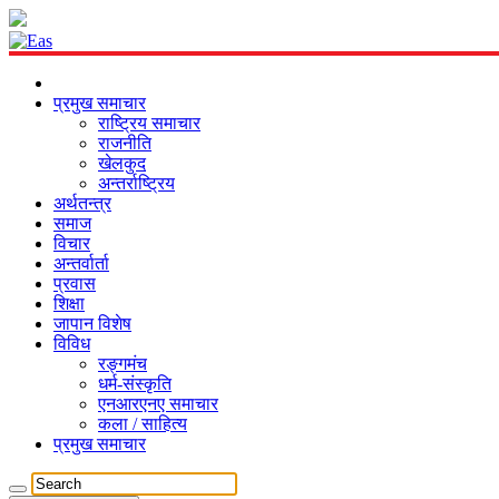
प्रमुख समाचार
राष्ट्रिय समाचार
राजनीति
खेलकुद
अन्तर्राष्ट्रिय
अर्थतन्त्र
समाज
विचार
अन्तर्वार्ता
प्रवास
शिक्षा
जापान विशेष
विविध
रङ्गमंच
धर्म-संस्कृति
एनआरएनए समाचार
कला / साहित्य
प्रमुख समाचार