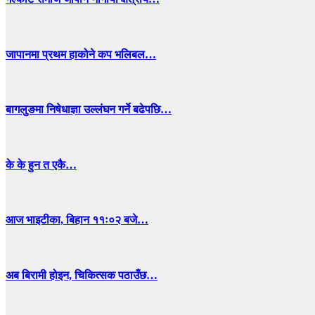
जापानमा प्रथम हाकोने कप भलिबल…
बागलुङमा निषेधाज्ञा उल्लंघन गर्ने बढेपछि…
के के हुन त एकै…
आज भाइटीका, बिहान ११ः०२ बजे…
अब बिरामी होइन, चिकित्सक पठाउँछ…