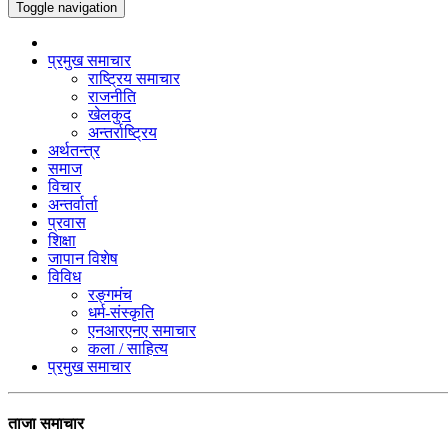
Toggle navigation
प्रमुख समाचार
राष्ट्रिय समाचार
राजनीति
खेलकुद
अन्तर्राष्ट्रिय
अर्थतन्त्र
समाज
विचार
अन्तर्वार्ता
प्रवास
शिक्षा
जापान विशेष
विविध
रङ्गमंच
धर्म-संस्कृति
एनआरएनए समाचार
कला / साहित्य
प्रमुख समाचार
ताजा समाचार