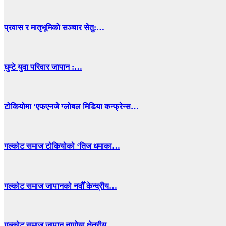
प्रवास र मातृभूमिको सञ्चार सेतु:…
घुम्टे युवा परिवार जापान :…
टोकियोमा ‘एफएनजे ग्लोबल मिडिया कन्फ्रेन्स…
गल्कोट समाज टोकियोको ‘तिज धमाका…
गल्कोट समाज जापानको नवौँ केन्द्रीय…
गल्कोट समाज जापान नागोया क्षेत्रीय…