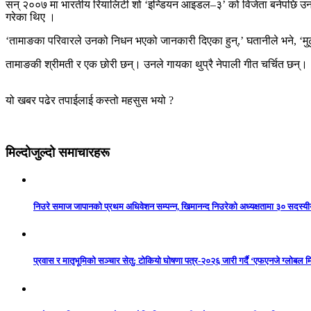
सन् २००७ मा भारतीय रियालिटी शो ‘इन्डियन आइडल–३’ को विजेता बनेपछि उनको 
गरेका थिए ।
‘तामाङका परिवारले उनको निधन भएको जानकारी दिएका हुन्,’ घतानीले भने, ‘म
तामाङकी श्रीमती र एक छोरी छन्। उनले गायका थुप्रै नेपाली गीत चर्चित छन्।
यो खबर पढेर तपाईलाई कस्तो महसुस भयो ?
मिल्दोजुल्दो समाचारहरू
निउरे समाज जापानको प्रथम अधिवेशन सम्पन्न, खिमानन्द निउरेको अध्यक्षतामा ३० सदस्य
प्रवास र मातृभूमिको सञ्चार सेतु: टोकियो घोषणा पत्र-२०२६ जारी गर्दै ‘एफएनजे ग्लोबल मि