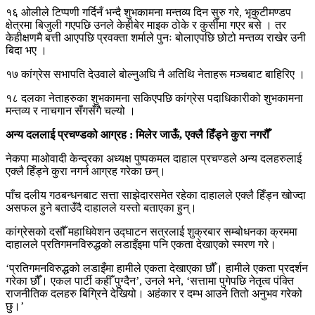
१६ ओलीले टिप्पणी गर्दिनँ भन्दै शुभकामना मन्तव्य दिन सुरु गरे, भृकुटीमण्डप
क्षेत्रमा बिजुली गएपछि उनले केहीबेर माइक ठोके र कुर्सीमा गएर बसे । तर
केहीक्षणमै बत्ती आएपछि प्रवक्ता शर्माले पुनः बोलाएपछि छोटो मन्तव्य राखेर उनी
बिदा भए ।
१७‍ का‌ंग्रेस सभापति देउवाले बोल्नुअघि नै अतिथि नेताहरू मञ्चबाट बाहिरिए ।
१८ दलका नेताहरुका शुभकामना सकिएपछि कांग्रेस पदाधिकारीको शुभकामना
मन्तव्य र नाचगान सँगसँगै चल्यो ।
अन्य दललाई प्रचण्डको आग्रह : मिलेर जाऊँ, एक्लै हिँड्ने कुरा नगरौँ
नेकपा माओवादी केन्द्रका अध्यक्ष पुष्पकमल दाहाल प्रचण्डले अन्य दलहरुलाई
एक्लै हिँड्ने कुरा नगर्न आग्रह गरेका छन्।
पाँच दलीय गठबन्धनबाट सत्ता साझेदारसमेत रहेका दाहालले एक्लै हिँड्न खोज्दा
असफल हुने बताउँदै दाहालले यस्तो बताएका हुन्।
कांग्रेसको दसौँ महाधिवेशन उद्घाटन सत्रलाई शुक्रबार सम्बोधनका क्रममा
दाहालले प्रतिगमनविरुद्धको लडाइँइमा पनि एकता देखाएको स्मरण गरे।
‘प्रतिगमनविरुद्धको लडाइँमा हामीले एकता देखाएका छौँ। हामीले एकता प्रदर्शन
गरेका छौँ। एकल पार्टी कहीँ पुग्दैन’, उनले भने, ‘सत्तामा पुगेपछि नेतृत्व पंक्ति
राजनीतिक दलहरु बिग्रिने देखियो। अहंकार र दम्भ आउने तितो अनुभव गरेको
छु।’