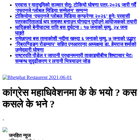
प्रवास र मातृभूमिको सञ्चार सेतु: टोकियो घोषणा पत्र-२०२६ जारी गर्दै
‘एफएनजे ग्लोबल मिडिया सम्मेलन’ सम्पन्न
टोकियोमा ‘एफएनजे ग्लोबल मिडिया कन्फ्रेन्स २०२६’ हुने; प्रवासी
पत्रकारितालाई थप सशक्त बनाउन योगदान पुर्याउने आयोजकको तयारी
धादिङको बेनीघाटमा राति बस दुर्घटना : १७ जनाको मृत्यु, २४ जना
घाइते
रामेछापमा बस तामाकोशी नदीमा खस्दा ६ जनाको मृत्यु, ७ जनाको उद्धार
‘रिब्राण्डिङ्ग रोडम्याप’ सहित एनआरएनए अध्यक्षमा डा. हेमराज शर्माको
उम्मेदवारी घोषणा
राष्ट्रपति पौडेल र जापानी प्रधानमन्त्री ताकाइचीबीच शिष्टाचार भेट:
सम्बन्ध सुदृढीकरण र लगानी भित्र्याउन जोड
कांग्रेस महाधिवेशनमा के के भयो ? कस
कसले के भने ?
-
जनहित न्युज