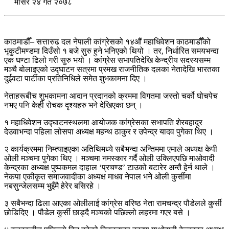
मंसिर २४ गते २०७८
काठमाडौँ– सत्तारुढ दल नेपाली कांग्रेसको १४औं महाधिवेशन काठमाडौँको
भृकुटीमण्डमा दिउँसो १ बजे सुरु हुने भनिएको थियो । तर, निर्धारित समयभन्दा
एक घण्टा ढिलो गरी सुरु भयो । कांग्रेस सभापतिदेखि केन्द्रीय सदस्यसम्म
मञ्चै बोलाइएको उद्घाटन सत्रमा प्रमख राजनीतिक दलका नेतादेखि भारतका
दुईवटा पार्टीका प्रतिनिधिले समेत शुभकामना दिए ।
नेताहरूबीच शुभकामना आदान प्रदानको क्रममा विगतमा जस्तो चर्को घोचपेच
नभए पनि केही रोचक दृश्यहरु भने देखिएका छन् ।
१ महाधिवेशन उद्घाटनस्थलमा आयोजक कांग्रेसका सभापति शेरबहादुर
देउवाभन्दा पहिला लोसपा अध्यक्ष महन्थ ठाकुर र उपेन्द्र यादव पुगेका थिए ।
२ कार्यक्रममा निम्त्याइएका अतिथिमध्ये सबैभन्दा अन्तिममा एमाले अध्यक्ष केपी
ओली मञ्चमा पुगेका थिए । मञ्चमा नमस्कार गर्दै ओली उक्लिएपछि माओवादी
केन्द्रका अध्यक्ष पुष्पकमल दाहाल ‘प्रचण्ड’ टाउको बटारेर अन्तै हेर्न थाले ।
नेकपा एकीकृत समाजवादीका अध्यक्ष माधव नेपाल भने ओली कुर्सीमा
नबसुन्जेलसम्म भुइँमै हेरेर बसिरहे ।
३ सबैभन्दा ढिला आएका ओलीलाई कांग्रेस वरिष्ठ नेता रामचन्द्र पौडेलले कुर्सी
छोडिदिए । पौडेल कुर्सी छाड्दै मञ्चको पछिल्लो लहरमा गएर बसे ।