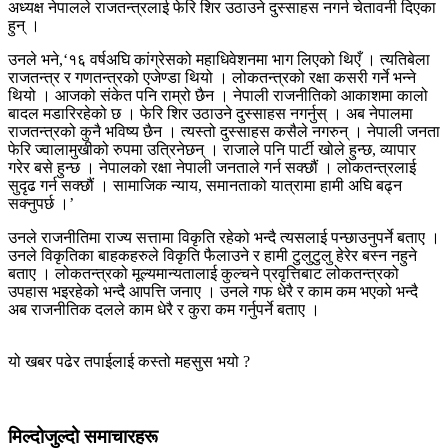
अध्यक्ष नेपालले राजतन्त्रलाई फेरि शिर उठाउने दुस्साहस नगर्न चेतावनी दिएका
हुन् ।
उनले भने,‘१६ वर्षअघि कांग्रेसको महाधिवेशनमा भाग लिएको थिएँ । त्यतिबेला
राजतन्त्र र गणतन्त्रको एजेण्डा थियो । लोकतन्त्रको रक्षा कसरी गर्ने भन्ने
थियो । आजको संकेत पनि राम्रो छैन । नेपाली राजनीतिको आकाशमा कालो
बादल मडारिरहेको छ । फेरि शिर उठाउने दुस्साहस नगर्नुस् । अब नेपालमा
राजतन्त्रको कुनै भविष्य छैन । त्यस्तो दुस्साहस कसैले नगरुन् । नेपाली जनता
फेरि ज्वालामुखीको रुपमा उत्रिनेछन् । राजाले पनि पार्टी खोले हुन्छ, व्यापार
गरेर बसे हुन्छ । नेपालको रक्षा नेपाली जनताले गर्न सक्छौं । लोकतन्त्रलाई
सुदृढ गर्न सक्छौं । सामाजिक न्याय, समानताको यात्रामा हामी अघि बढ्न
सक्नुपर्छ ।’
उनले राजनीतिमा राज्य सत्तामा विकृति रहेको भन्दै त्यसलाई पन्छाउनुपर्ने बताए ।
उनले विकृतिका बाहकहरुले विकृति फैलाउने र हामी टुलुटुलु हेरेर बस्न नहुने
बताए । लोकतन्त्रको मूल्यमान्यतालाई कुल्चने प्रवृत्तिबाट लोकतन्त्रको
उपहास भइरहेको भन्दै आपत्ति जनाए । उनले गफ धेरै र काम कम भएको भन्दै
अब राजनीतिक दलले काम धेरै र कुरा कम गर्नुपर्ने बताए ।
यो खबर पढेर तपाईलाई कस्तो महसुस भयो ?
मिल्दोजुल्दो समाचारहरू