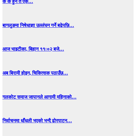
के के हुन त एकै…
बागलुङमा निषेधाज्ञा उल्लंघन गर्ने बढेपछि…
आज भाइटीका, बिहान ११ः०२ बजे…
अब बिरामी होइन, चिकित्सक पठाउँछ…
गलकोट समाज जापानले आगामी महिनाको…
निर्वाचनमा धाँधली भएको भन्दै ढोरपाटन…