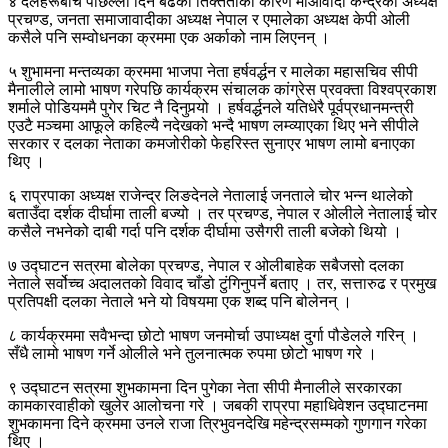
४ दलहरूबीच पछिल्लो दिन बढेको तिक्तताका कारण माओवादी केन्द्रका अध्यक्ष
प्रचण्ड, जनता समाजावादीका अध्यक्ष नेपाल र एमालेका अध्यक्ष केपी ओली
कसैले पनि सम्वोधनका क्रममा एक अर्काको नाम लिएनन् ।
५ शुभामना मन्तव्यका क्रममा भाजपा नेता हर्षवर्द्धन र मालेका महासचिव सीपी
मैनालीले लामो भाषण गरेपछि कार्यक्रम संचालक कांग्रेस प्रवक्ता विश्वप्रकाश
शर्माले पोडियममै पुगेर चिट नै दिनुपर्‍यो । हर्षवर्द्धनले यतिधेरै पूर्वप्रधानमन्त्री
एउटै मञ्चमा आफूले कहिल्यै नदेखको भन्दै भाषण लम्व्याएका थिए भने सीपीले
सरकार र दलका नेताका कमजोरीको फेहरिस्त सुनाएर भाषण लामो बनाएका
थिए ।
६ राप्रपाका अध्यक्ष राजेन्द्र लिङदेनले नेतालाई जनताले चोर भन्न थालेको
बताउँदा दर्शक दीर्घामा ताली बज्यो । तर प्रचण्ड, नेपाल र ओलीले नेतालाई चोर
कसैले नभनेको दाबी गर्दा पनि दर्शक दीर्घामा उसैगरी ताली बजेको थियो ।
७ उद्घाटन सत्रमा बोलेका प्रचण्ड, नेपाल र ओलीबाहेक सबैजसो दलका
नेताले सर्वोच्च अदालतको विवाद चाँडो टुंगिनुपर्ने बताए । तर, सत्तारुढ र प्रमुख
प्रतिपक्षी दलका नेताले भने यो विषयमा एक शब्द पनि बोलेनन् ।
८ कार्यक्रममा सवैभन्दा छोटो भाषण जनमोर्चा उपाध्यक्ष दुर्गा पौडेलले गरिन् ।
सँधै लामो भाषण गर्ने ओलीले भने तुलनात्मक रुपमा छोटो भाषण गरे ।
९ उद्घाटन सत्रमा शुभकामना दिन पुगेका नेता सीपी मैनालीले सरकारका
कामकारवाहीको खुलेर आलोचना गरे । जबकी राप्रपा महाधिवेशन उद्घाटनमा
शुभकामना दिने क्रममा उनले राजा त्रिभुवनदेखि महेन्द्रसम्मको गुणगान गरेका
थिए ।