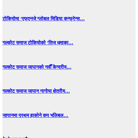
टोकियोमा ‘एफएनजे ग्लोबल मिडिया कन्फ्रेन्स…
गल्कोट समाज टोकियोको ‘तिज धमाका…
गल्कोट समाज जापानको नवौँ केन्द्रीय…
गल्कोट समाज जापान नागोया क्षेत्रीय…
जापानमा प्रथम हाकोने कप भलिबल…