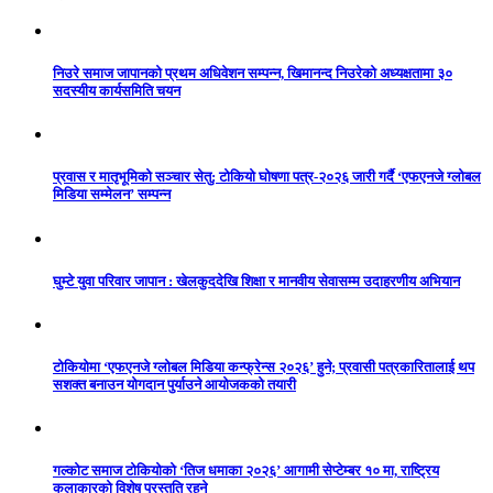
निउरे समाज जापानको प्रथम अधिवेशन सम्पन्न, खिमानन्द निउरेको अध्यक्षतामा ३०
सदस्यीय कार्यसमिति चयन
प्रवास र मातृभूमिको सञ्चार सेतु: टोकियो घोषणा पत्र-२०२६ जारी गर्दै ‘एफएनजे ग्लोबल
मिडिया सम्मेलन’ सम्पन्न
घुम्टे युवा परिवार जापान : खेलकुददेखि शिक्षा र मानवीय सेवासम्म उदाहरणीय अभियान
टोकियोमा ‘एफएनजे ग्लोबल मिडिया कन्फ्रेन्स २०२६’ हुने; प्रवासी पत्रकारितालाई थप
सशक्त बनाउन योगदान पुर्याउने आयोजकको तयारी
गल्कोट समाज टोकियोको ‘तिज धमाका २०२६’ आगामी सेप्टेम्बर १० मा, राष्ट्रिय
कलाकारको विशेष प्रस्तुति रहने