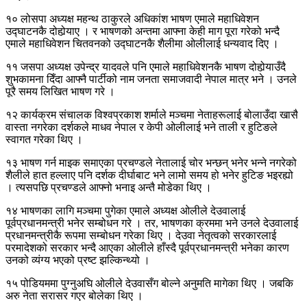
१० लोसपा अध्यक्ष महन्थ ठाकुरले अधिकांश भाषण एमाले महाधिवेशन
उद्घाटनकै दोहोर्‍याए । र भाषणको अन्तमा आफ्ना केही माग पूरा गरेको भन्दै
एमाले महाधिवेशन चितवनको उद्घाटनकै शैलीमा ओलीलाई धन्यवाद दिए ।
११ जसपा अध्यक्ष उपेन्द्र यादवले पनि एमाले महाधिवेशनकै भाषण दोहोर्‍याउँदै
शुभकामना दिँदा आफ्नै पार्टीको नाम जनता समाजवादी नेपाल मात्र भने । उनले
पूरै समय लिखित भाषण गरे ।
१२ कार्यक्रम संचालक विश्वप्रकाश शर्माले मञ्चमा नेताहरूलाई बोलाउँदा खासै
वास्ता नगरेका दर्शकले माधव नेपाल र केपी ओलीलाई भने ताली र हुटिङले
स्वागत गरेका थिए ।
१३ भाषण गर्न माइक समाएका प्रचण्डले नेतालाई चोर भन्छन् भनेर भन्ने नगरेको
शैलीले हात हल्लाए पनि दर्शक दीर्घाबाट भने लामो समय हो भनेर हुटिङ भइरह्यो
। त्यसपछि प्रचण्डले आफ्नो भनाइ अन्तै मोडेका थिए ।
१४ भाषणका लागि मञ्चमा पुगेका एमाले अध्यक्ष ओलीले देउवालाई
पूर्वप्रधानमन्त्री भनेर सम्बोधन गरे । तर, भाषणका क्रममा भने उनले देउवालाई
प्रधानमन्त्रीकै रूपमा सम्बोधन गरेका थिए । देउवा नेतृत्वको सरकारलाई
परमादेशको सरकार भन्दै आएका ओलीले हाँस्दै पूर्वप्रधानमन्त्री भनेका कारण
उनको व्यंग्य भएको प्रष्ट झल्किन्थ्यो ।
१५ पोडियममा पुग्नुअघि ओलीले देउवासँग बोल्ने अनुमति मागेका थिए । जबकि
अरु नेता सरासर गएर बोलेका थिए ।