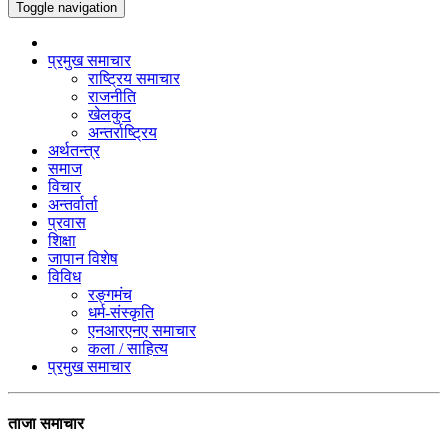
Toggle navigation
प्रमुख समाचार
राष्ट्रिय समाचार
राजनीति
खेलकुद
अन्तर्राष्ट्रिय
अर्थतन्त्र
समाज
विचार
अन्तर्वार्ता
प्रवास
शिक्षा
जापान विशेष
विविध
रङ्गमंच
धर्म-संस्कृति
एनआरएनए समाचार
कला / साहित्य
प्रमुख समाचार
ताजा समाचार