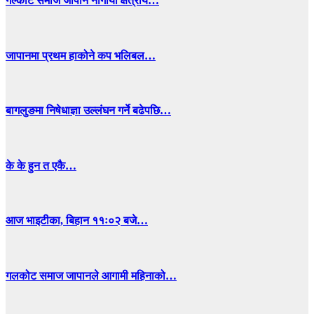
गल्कोट समाज जापान नागोया क्षेत्रीय…
जापानमा प्रथम हाकोने कप भलिबल…
बागलुङमा निषेधाज्ञा उल्लंघन गर्ने बढेपछि…
के के हुन त एकै…
आज भाइटीका, बिहान ११ः०२ बजे…
गलकोट समाज जापानले आगामी महिनाको…