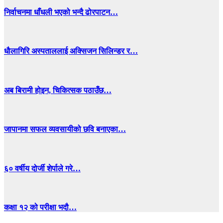
निर्वाचनमा धाँधली भएको भन्दै ढोरपाटन…
धाैलागिरि अस्पताललाई अक्सिजन सिलिन्डर र…
अब बिरामी होइन, चिकित्सक पठाउँछ…
जापानमा सफल व्यवसायीको छवि बनाएका…
६० वर्षीय दोर्जी शेर्पाले गरे…
कक्षा १२ को परीक्षा भदौ…