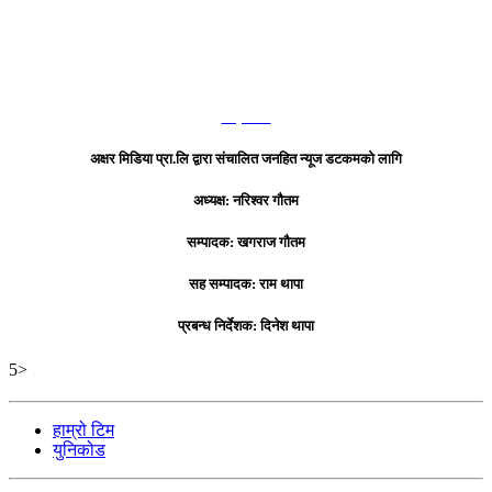
हाम्रो टिम
अक्षर मिडिया प्रा.लि द्वारा संचालित जनहित न्यूज डटकमको लागि
अध्यक्ष: नरिश्वर गौतम
सम्पादक: खगराज गौतम
सह सम्पादक: राम थापा
प्रबन्ध निर्देशक: दिनेश थापा
5>
हाम्रो टिम
युनिकोड