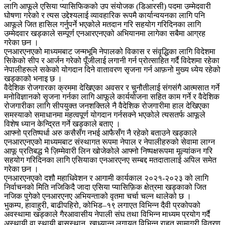
लागि आफूले एसिया प्यासिफिकको उप संयोजक (डिआरसी) पदमा उम्मेदवारी
घोषणा गरेको र त्यस उद्देश्यलाई व्यावहारिक रूपमै कार्यान्वयनका लागि पनि
आफूले जित हासिल गर्नुपर्ने भएकोले मतदान गरि सहयोग गरिदिनका लागि
उम्मेदवार खड्काले सम्पूर्ण एनआरएनएको अभियानमा लागेका सबैमा आग्रह
गरेका छन ।
एनआरएनएको माध्यमबाट जन्मभूमि नेपालको विकास र संवृद्धिका लागि विदेशमा
सिकेको सीप र आर्जन गरेको पूँजीलाई लगानी गर्न प्रोत्साहित गर्दै विदेशमा रहेका
नेपालीहरूले सकेको योगदान दिने वातावरण सृजना गर्न आफ़नो मुख्य ध्येय रहेको
खड्काको भनाइ छ ।
वैदेशिक रोजगारका क्रममा देखिएका अवसर र चुनौतीलाई संगसंगै आत्मसात गर्ने
मनोविज्ञानको सृजना गर्नका लागि आफूले कार्ययोजना सहित काम गर्ने र वैदेशिक
रोजगारीका लागि सीपयुक्त जनशक्तिले नै वैदेशिक रोजगारीमा हाल देखिएका
समस्याको समाधानमा महत्वपूर्ण योगदान गर्नसक्ने भएकोले त्यसतर्फ आफूले
विशेष ध्यान केन्द्रित गर्ने खड्काले बताए ।
आफ्नो प्रतिष्पर्धा अरु कसैसँग नभई आफैसँग नै रहेको बताउने खड्काले
एनआरएनएको माध्यमबाट संस्थागत रूपमा नेपाल र नेपालीहरुको सेवामा लाग्न
आफू प्रतिबद्ध भै ज़िम्मेवारी लिन खोजेकोले आफ्नो निष्पक्षरूपमा मूल्यांकन गरि
सहयोग गरिदिनका लागि एसियाका एनआरएनए सम्बद्द मतदातालाई अपिल समेत
गरेका छन ।
एनआरएनएको दशौ महाधिवेशन र आगामी कार्यकाल २०२१-२०२३ को लागि
निर्वाचनको मिति नजिकिदै जादा एसिया प्यासिफ़िक क्षेत्रमा खड्काको जित
नजिक पुगेको एनआरएनए अभियन्ताको वृतमा चर्चा चल्न थालेको छ ।
भुकम्प, हावाहुरी, बाढीपहिरो, कोभिड–१९ लगाएत विभिन्न दैवी प्रकोपको
अवस्थामा खड्काले गैरआवासीय नेपाली संघ तथा विभिन्न माध्यम प्रयोग गर्दै
अस्थायी वा स्थायी बासस्थान, खाध्यान्न लगायत विभिन्न राहत सामाग्री वितरण