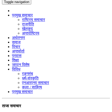
Toggle navigation
प्रमुख समाचार
राष्ट्रिय समाचार
राजनीति
खेलकुद
अन्तर्राष्ट्रिय
अर्थतन्त्र
समाज
विचार
अन्तर्वार्ता
प्रवास
शिक्षा
जापान विशेष
विविध
रङ्गमंच
धर्म-संस्कृति
एनआरएनए समाचार
कला / साहित्य
प्रमुख समाचार
ताजा समाचार