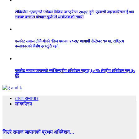
टोकियोमा ‘एफएनजे ग्लोबल मिडिया कन्फ्रेन्स २०२६’ हुने; प्रवासी पत्रकारितालाई थप
सशक्त बनाउन योगदान पुर्याउने आयोजकको तयारी
गल्कोट समाज टोकियोको ‘तिज धमाका २०२६’ आगामी सेप्टेम्बर १० मा, राष्ट्रिय
कलाकारको विशेष प्रस्तुति रहने
गल्कोट समाज जापानको नवौँ केन्द्रीय अधिवेशन जुलाइ ३० मा: क्षेत्रीय अधिवेशन जुन ३०
हुँदै
ताजा समाचार
लोकप्रिय
निउरे समाज जापानको प्रथम अधिवेशन…