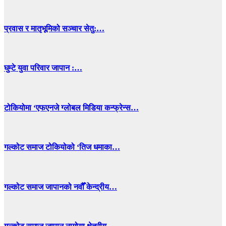
प्रवास र मातृभूमिको सञ्चार सेतु:…
घुम्टे युवा परिवार जापान :…
टोकियोमा ‘एफएनजे ग्लोबल मिडिया कन्फ्रेन्स…
गल्कोट समाज टोकियोको ‘तिज धमाका…
गल्कोट समाज जापानको नवौँ केन्द्रीय…