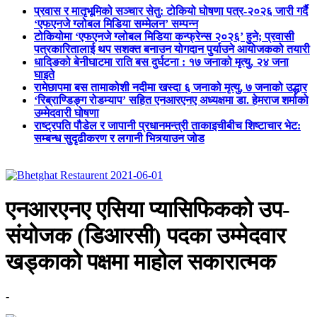
प्रवास र मातृभूमिको सञ्चार सेतु: टोकियो घोषणा पत्र-२०२६ जारी गर्दै
‘एफएनजे ग्लोबल मिडिया सम्मेलन’ सम्पन्न
टोकियोमा ‘एफएनजे ग्लोबल मिडिया कन्फ्रेन्स २०२६’ हुने; प्रवासी
पत्रकारितालाई थप सशक्त बनाउन योगदान पुर्याउने आयोजकको तयारी
धादिङको बेनीघाटमा राति बस दुर्घटना : १७ जनाको मृत्यु, २४ जना
घाइते
रामेछापमा बस तामाकोशी नदीमा खस्दा ६ जनाको मृत्यु, ७ जनाको उद्धार
‘रिब्राण्डिङ्ग रोडम्याप’ सहित एनआरएनए अध्यक्षमा डा. हेमराज शर्माको
उम्मेदवारी घोषणा
राष्ट्रपति पौडेल र जापानी प्रधानमन्त्री ताकाइचीबीच शिष्टाचार भेट:
सम्बन्ध सुदृढीकरण र लगानी भित्र्याउन जोड
एनआरएनए एसिया प्यासिफिकको उप-
संयोजक (डिआरसी) पदका उम्मेदवार
खड्काको पक्षमा माहोल सकारात्मक
-