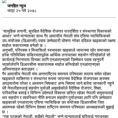
जनहित न्युज
भाद्र २५ गते २०७८
‘सामुहिक लगानी, सुरक्षित वैदेशिक रोजगार पारदर्शिता र संस्थागत विकासको
आधार’ भन्ने मान्यताका साथ गैर आवासीय नेपाली संघ एसिया प्यासिफिकको
उप-संयोजक (डिआरसी) पदमा उम्मेदवारी घोषणा गरेका ददिवल खड्काको पक्षमा
माहोल सकारात्मक बनेको छ ।
अनुभवी, परिपक्क र मिजासिलो स्वभावका खड्काले जापानमा रहेर समाजका
हरेक गतिविधिमा सक्रियतापूर्वक आर्थिक लगायतका सहयोग गरिरहेकोले सो
कार्यलाई निरन्तरता दिनका लागि एनआरएनएको ज़िम्मेवार पदमा रहनुपर्ने
भएकोलेपनि डिआरसीमा सकारात्मक माहोल बनिरहेको एनआरएनएका
अभियन्ताहरु बताउछन ।
गैर आवासीय नेपाली संघ अन्तराष्ट्रिय समन्वय परिषदका सदस्य समेत रहेका
खड्काले व्यक्तिगत र संस्थागत रूपमा जापानमा वैदेशिक रोजगारका क्रममा
अपठ्यारोमा परेका र अध्ययन भिषाबाट अन्य भिषामा जाने बारेमा जानकारी नहुने
धेरै नेपालीहरुलाई सहयोग पुर्याउदै आइरहेकोले वैदेशिक रोजगार, शिक्षा,
पारिवारिक बसाई र विभिन्न उदेश्यले विश्वभर छरिएर रहेका नेपाली समुदायलाई
थप सहयोग र व्यवस्थित नीति बनाउन सहयोग पुर्याउनका लागि पनि उम्मेदवार
खड्काको एनआरएनए एसिया प्यासिफ़िक उप संयोजक डिआरसीमा जित
आवश्यक रहेको विभिन्न देशका राष्ट्रिय समन्वय परिषदका अध्यक्षहरूको बुझाई
छ ।
“एक पटकको नेपाली, सधैंको नेपाली” भन्ने मान्यतालाई चरितार्थ गराउनका