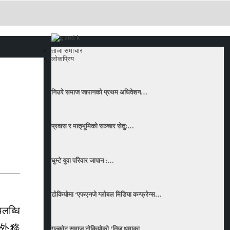
ताजा समाचार
लोकप्रिय
निउरे समाज जापानको प्रथम अधिवेशन…
प्रवास र मातृभूमिको सञ्चार सेतु:…
घुम्टे युवा परिवार जापान :…
टोकियोमा ‘एफएनजे ग्लोबल मिडिया कन्फ्रेन्स…
पलब्धि
ने ‘外務
गल्कोट समाज टोकियोको ‘तिज धमाका…