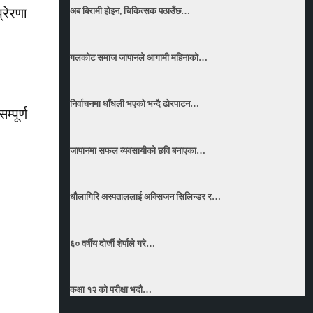
अब बिरामी होइन, चिकित्सक पठाउँछ…
्रेरणा
गलकोट समाज जापानले आगामी महिनाको…
निर्वाचनमा धाँधली भएको भन्दै ढोरपाटन…
्पूर्ण
जापानमा सफल व्यवसायीको छवि बनाएका…
धाैलागिरि अस्पताललाई अक्सिजन सिलिन्डर र…
६० वर्षीय दोर्जी शेर्पाले गरे…
कक्षा १२ को परीक्षा भदौ…