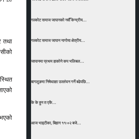
गल्कोट समाज जापानको नवौँ केन्द्रीय…
ार तथा
गल्कोट समाज जापान नागोया क्षेत्रीय…
ेसीको
जापानमा प्रथम हाकोने कप भलिबल…
पस्थित
बागलुङमा निषेधाज्ञा उल्लंघन गर्ने बढेपछि…
नाएको
के के हुन त एकै…
ब भएको
आज भाइटीका, बिहान ११ः०२ बजे…