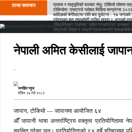
प्रवास र मातृभूमिको सञ्चार सेतु: टोकियो घोषणा पत
ताजा समाचार
टोकियोमा ‘एफएनजे ग्लोबल मिडिया कन्फ्रेन्स २०२६
धादिङको बेनीघाटमा राति बस दुर्घटना : १७ जनाको म
रामेछापमा बस तामाकोशी नदीमा खस्दा ६ जनाको मृत्य
‘रिब्राण्डिङ्ग रोडम्याप’ सहित एनआरएनए अध्यक्षमा ड
राष्ट्रपति पौडेल र जापानी प्रधानमन्त्री ताकाइचीबी
नेपाली अमित केसीलाई जापानक
-
जनहित न्युज
मंसिर २४ गते २०८२
जापान, टोकियो — जापानमा आयोजित ६४
औँ जापानी भाषा अन्तर्राष्ट्रिय वक्तृत्व प्रतियोगितामा
सुरक्षित गरेका छन्। प्रतियोगिताको ६४ वर्षे इतिहासमा 