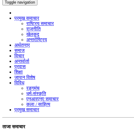
Toggle navigation
प्रमुख समाचार
राष्ट्रिय समाचार
राजनीति
खेलकुद
अन्तर्राष्ट्रिय
अर्थतन्त्र
समाज
विचार
अन्तर्वार्ता
प्रवास
शिक्षा
जापान विशेष
विविध
रङ्गमंच
धर्म-संस्कृति
एनआरएनए समाचार
कला / साहित्य
प्रमुख समाचार
ताजा समाचार