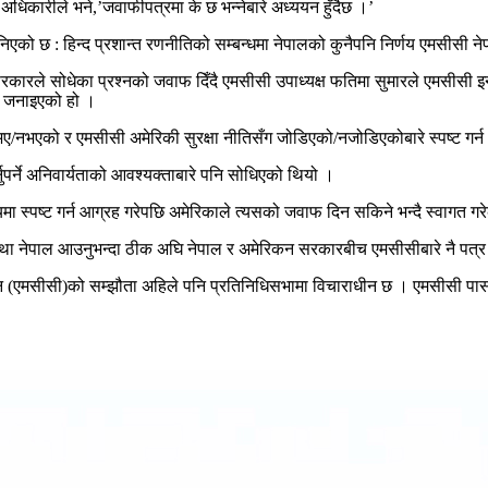
धिकारीले भने,’जवाफीपत्रमा के छ भन्नेबारे अध्ययन हुँदैछ ।’
ो छ : हिन्द प्रशान्त रणनीतिको सम्बन्धमा नेपालको कुनैपनि निर्णय एमसीसी नेप
कारले सोधेका प्रश्नको जवाफ दिँदै एमसीसी उपाध्यक्ष फतिमा सुमारले एमसीसी इ
ो जनाइएको हो ।
ए/नभएको र एमसीसी अमेरिकी सुरक्षा नीतिसँग जोडिएको/नजोडिएकोबारे स्पष्ट गर्
पर्ने अनिवार्यताको आवश्यक्ताबारे पनि सोधिएको थियो ।
षयमा स्पष्ट गर्न आग्रह गरेपछि अमेरिकाले त्यसको जवाफ दिन सकिने भन्दै स्वागत ग
्था नेपाल आउनुभन्दा ठीक अघि नेपाल र अमेरिकन सरकारबीच एमसीसीबारे नै पत्
न (एमसीसी)को सम्झौता अहिले पनि प्रतिनिधिसभामा विचाराधीन छ । एमसीसी पास ग