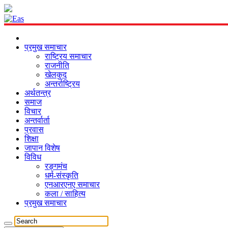
प्रमुख समाचार
राष्ट्रिय समाचार
राजनीति
खेलकुद
अन्तर्राष्ट्रिय
अर्थतन्त्र
समाज
विचार
अन्तर्वार्ता
प्रवास
शिक्षा
जापान विशेष
विविध
रङ्गमंच
धर्म-संस्कृति
एनआरएनए समाचार
कला / साहित्य
प्रमुख समाचार