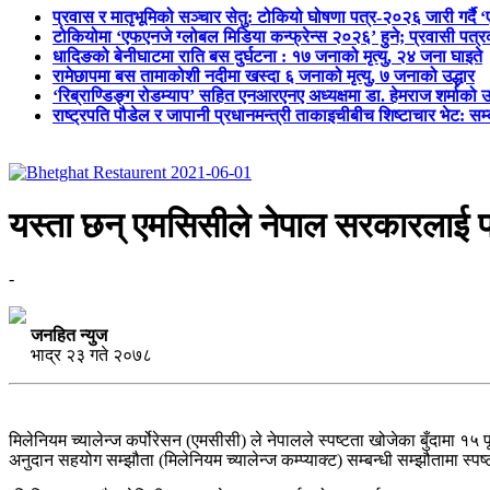
प्रवास र मातृभूमिको सञ्चार सेतु: टोकियो घोषणा पत्र-२०२६ जारी गर्दै 
टोकियोमा ‘एफएनजे ग्लोबल मिडिया कन्फ्रेन्स २०२६’ हुने; प्रवासी प
धादिङको बेनीघाटमा राति बस दुर्घटना : १७ जनाको मृत्यु, २४ जना घाइते
रामेछापमा बस तामाकोशी नदीमा खस्दा ६ जनाको मृत्यु, ७ जनाको उद्धार
‘रिब्राण्डिङ्ग रोडम्याप’ सहित एनआरएनए अध्यक्षमा डा. हेमराज शर्माको उ
राष्ट्रपति पौडेल र जापानी प्रधानमन्त्री ताकाइचीबीच शिष्टाचार भेट: सम
यस्ता छन् एमसिसीले नेपाल सरकारलाई पठा
-
जनहित न्युज
भाद्र २३ गते २०७८
मिलेनियम च्यालेन्ज कर्पोरेसन (एमसीसी) ले नेपालले स्पष्टता खोजेका बुँदामा
अनुदान सहयोग सम्झौता (मिलेनियम च्यालेन्ज कम्प्याक्ट) सम्बन्धी सम्झौतामा स्पष