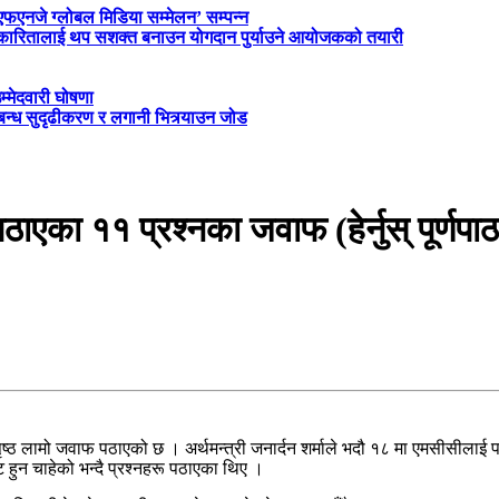
‘एफएनजे ग्लोबल मिडिया सम्मेलन’ सम्पन्न
त्रकारितालाई थप सशक्त बनाउन योगदान पुर्याउने आयोजकको तयारी
म्मेदवारी घोषणा
्बन्ध सुदृढीकरण र लगानी भित्र्याउन जोड
एका ११ प्रश्नका जवाफ (हेर्नुस् पूर्णपाठ
 १५ पृष्ठ लामो जवाफ पठाएको छ । अर्थमन्त्री जनार्दन शर्माले भदौ १८ मा एमसीस
्ट हुन चाहेको भन्दै प्रश्नहरू पठाएका थिए ।