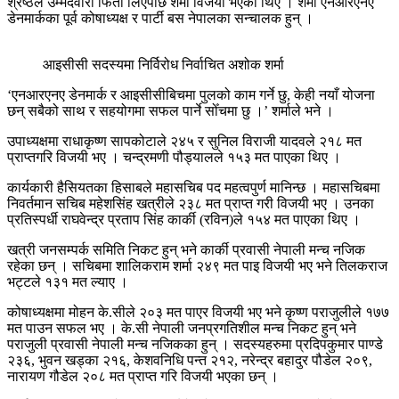
श्रेष्ठले उम्मेदवारी फिर्ता लिएपछि शर्मा विजयी भएका थिए । शर्मा एनआरएनए
डेनमार्कका पूर्व कोषाध्यक्ष र पार्टी बस नेपालका सन्चालक हुन् ।
आइसीसी सदस्यमा निर्विरोध निर्वाचित अशोक शर्मा
‘एनआरएनए डेनमार्क र आइसीसीबिचमा पुलको काम गर्ने छु, केही नयाँ योजना
छन् सबैको साथ र सहयोगमा सफल पार्ने सोँचमा छु ।’ शर्माले भने ।
उपाध्यक्षमा राधाकृष्ण सापकोटाले २४५ र सुनिल विराजी यादवले २१८ मत
प्राप्तगरि विजयी भए । चन्द्रमणी पौड्यालले १५३ मत पाएका थिए ।
कार्यकारी हैसियतका हिसाबले महासचिब पद महत्वपुर्ण मानिन्छ । महासचिबमा
निवर्तमान सचिब महेशसिंह खत्रीले २३८ मत प्राप्त गरी विजयी भए । उनका
प्रतिस्पर्धी राघवेन्द्र प्रताप सिंह कार्की (रविन)ले १५४ मत पाएका थिए ।
खत्री जनसम्पर्क समिति निकट हुन् भने कार्की प्रवासी नेपाली मन्च नजिक
रहेका छन् । सचिबमा शालिकराम शर्मा २४९ मत पाइ विजयी भए भने तिलकराज
भट्टले १३१ मत ल्याए ।
कोषाध्यक्षमा मोहन के.सीले २०३ मत पाएर विजयी भए भने कृष्ण पराजुलीले १७७
मत पाउन सफल भए । के.सी नेपाली जनप्रगतिशील मन्च निकट हुन् भने
पराजुली प्रवासी नेपाली मन्च नजिकका हुन् । सदस्यहरुमा प्रदिपकुमार पाण्डे
२३६, भुवन खड्का २१६, केशवनिधि पन्त २१२, नरेन्द्र बहादुर पौडेल २०९,
नारायण गौडेल २०८ मत प्राप्त गरि विजयी भएका छन् ।