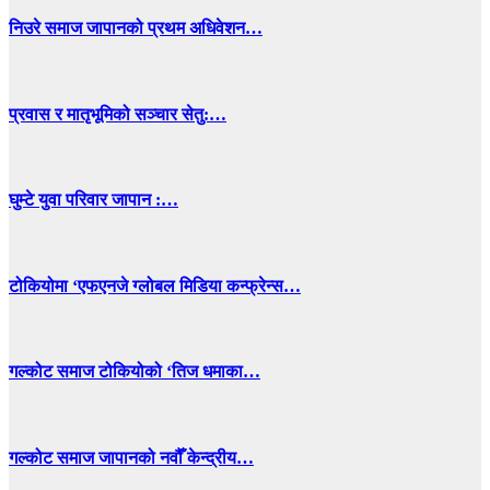
निउरे समाज जापानको प्रथम अधिवेशन…
प्रवास र मातृभूमिको सञ्चार सेतु:…
घुम्टे युवा परिवार जापान :…
टोकियोमा ‘एफएनजे ग्लोबल मिडिया कन्फ्रेन्स…
गल्कोट समाज टोकियोको ‘तिज धमाका…
गल्कोट समाज जापानको नवौँ केन्द्रीय…