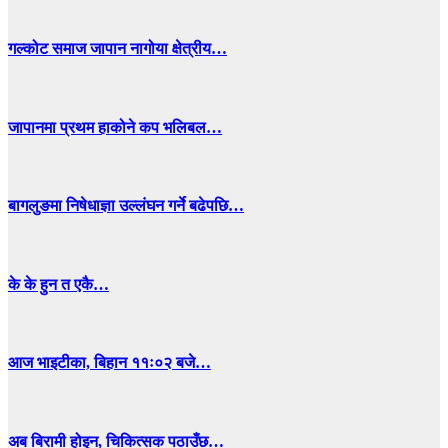
गल्कोट समाज जापान नागोया क्षेत्रीय…
जापानमा प्रथम हाकोने कप भलिबल…
बागलुङमा निषेधाज्ञा उल्लंघन गर्ने बढेपछि…
के के हुन त एकै…
आज भाइटीका, बिहान ११ः०२ बजे…
अब बिरामी होइन, चिकित्सक पठाउँछ…