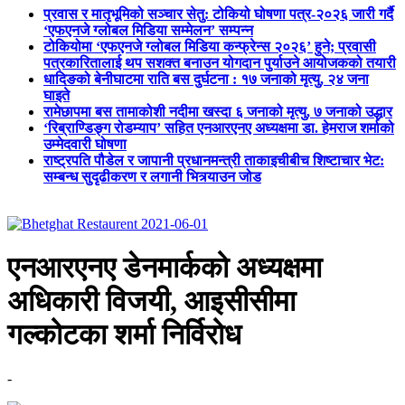
प्रवास र मातृभूमिको सञ्चार सेतु: टोकियो घोषणा पत्र-२०२६ जारी गर्दै
‘एफएनजे ग्लोबल मिडिया सम्मेलन’ सम्पन्न
टोकियोमा ‘एफएनजे ग्लोबल मिडिया कन्फ्रेन्स २०२६’ हुने; प्रवासी
पत्रकारितालाई थप सशक्त बनाउन योगदान पुर्याउने आयोजकको तयारी
धादिङको बेनीघाटमा राति बस दुर्घटना : १७ जनाको मृत्यु, २४ जना
घाइते
रामेछापमा बस तामाकोशी नदीमा खस्दा ६ जनाको मृत्यु, ७ जनाको उद्धार
‘रिब्राण्डिङ्ग रोडम्याप’ सहित एनआरएनए अध्यक्षमा डा. हेमराज शर्माको
उम्मेदवारी घोषणा
राष्ट्रपति पौडेल र जापानी प्रधानमन्त्री ताकाइचीबीच शिष्टाचार भेट:
सम्बन्ध सुदृढीकरण र लगानी भित्र्याउन जोड
एनआरएनए डेनमार्कको अध्यक्षमा
अधिकारी विजयी, आइसीसीमा
गल्कोटका शर्मा निर्विरोध
-