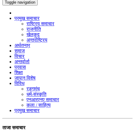
Toggle navigation
प्रमुख समाचार
राष्ट्रिय समाचार
राजनीति
खेलकुद
अन्तर्राष्ट्रिय
अर्थतन्त्र
समाज
विचार
अन्तर्वार्ता
प्रवास
शिक्षा
जापान विशेष
विविध
रङ्गमंच
धर्म-संस्कृति
एनआरएनए समाचार
कला / साहित्य
प्रमुख समाचार
ताजा समाचार