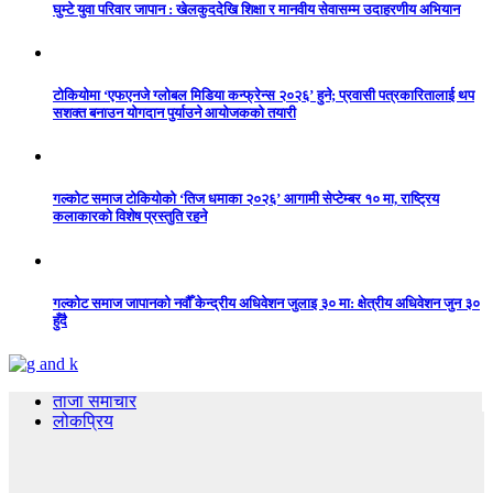
घुम्टे युवा परिवार जापान : खेलकुददेखि शिक्षा र मानवीय सेवासम्म उदाहरणीय अभियान
टोकियोमा ‘एफएनजे ग्लोबल मिडिया कन्फ्रेन्स २०२६’ हुने; प्रवासी पत्रकारितालाई थप
सशक्त बनाउन योगदान पुर्याउने आयोजकको तयारी
गल्कोट समाज टोकियोको ‘तिज धमाका २०२६’ आगामी सेप्टेम्बर १० मा, राष्ट्रिय
कलाकारको विशेष प्रस्तुति रहने
गल्कोट समाज जापानको नवौँ केन्द्रीय अधिवेशन जुलाइ ३० मा: क्षेत्रीय अधिवेशन जुन ३०
हुँदै
ताजा समाचार
लोकप्रिय