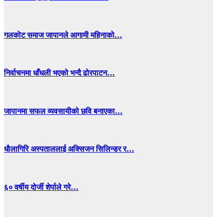
गलकोट समाज जापानले आगामी महिनाको…
निर्वाचनमा धाँधली भएको भन्दै ढोरपाटन…
जापानमा सफल व्यवसायीको छवि बनाएका…
धाैलागिरि अस्पताललाई अक्सिजन सिलिन्डर र…
६० वर्षीय दोर्जी शेर्पाले गरे…