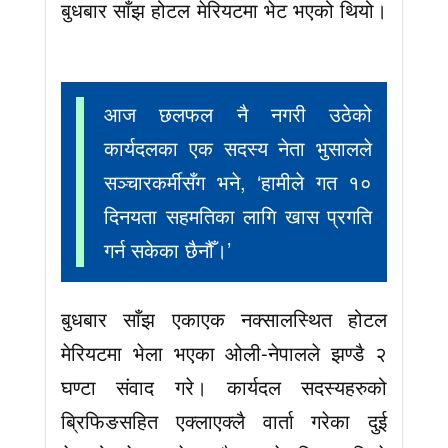
बुधबार साँझ होटल मेरियटमा भेट भएको थियो।
आज छलफल नै नगरी उठेको
कार्यदलका एक सदस्य नेता भुसालले
सञ्चारकर्मीसँग भने, ‘हामीले गत १०
दिनयता सहमतिका लागि खास प्रगति
गर्न सकेका छैनौँ।’
बुधबार साँझ एकाएक नक्सालस्थित होटल
मेरियटमा भेला भएका ओली-नेपालले झण्डै २
घण्टा संवाद गरे। कार्यदल सदस्यहरुको
ब्रिफिङसहित एक्लाएक्लै वार्ता गरेका दुई