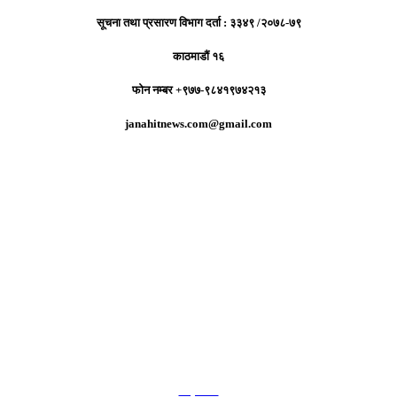
सूचना तथा प्रसारण विभाग दर्ता : ३३४९ /२०७८-७९
काठमाडौं १६
फोन नम्बर +९७७-९८४१९७४२१३
janahitnews.com@gmail.com
हाम्रो टिम