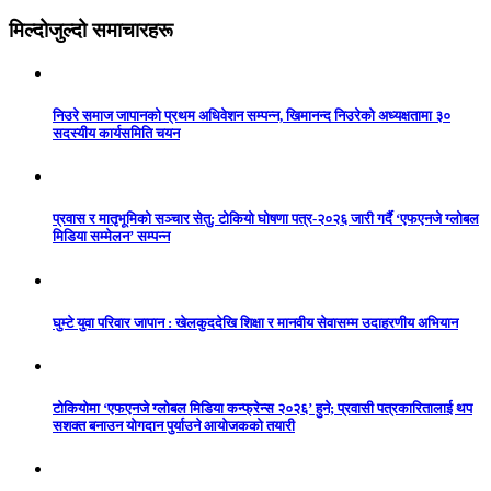
मिल्दोजुल्दो समाचारहरू
निउरे समाज जापानको प्रथम अधिवेशन सम्पन्न, खिमानन्द निउरेको अध्यक्षतामा ३०
सदस्यीय कार्यसमिति चयन
प्रवास र मातृभूमिको सञ्चार सेतु: टोकियो घोषणा पत्र-२०२६ जारी गर्दै ‘एफएनजे ग्लोबल
मिडिया सम्मेलन’ सम्पन्न
घुम्टे युवा परिवार जापान : खेलकुददेखि शिक्षा र मानवीय सेवासम्म उदाहरणीय अभियान
टोकियोमा ‘एफएनजे ग्लोबल मिडिया कन्फ्रेन्स २०२६’ हुने; प्रवासी पत्रकारितालाई थप
सशक्त बनाउन योगदान पुर्याउने आयोजकको तयारी