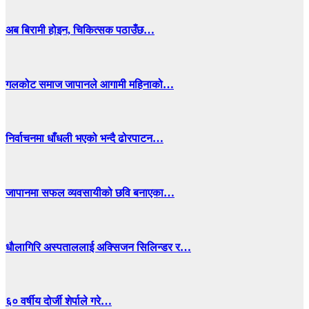
अब बिरामी होइन, चिकित्सक पठाउँछ…
गलकोट समाज जापानले आगामी महिनाको…
निर्वाचनमा धाँधली भएको भन्दै ढोरपाटन…
जापानमा सफल व्यवसायीको छवि बनाएका…
धाैलागिरि अस्पताललाई अक्सिजन सिलिन्डर र…
६० वर्षीय दोर्जी शेर्पाले गरे…