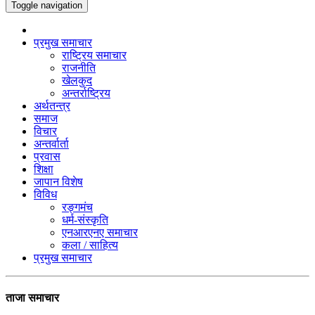
Toggle navigation
प्रमुख समाचार
राष्ट्रिय समाचार
राजनीति
खेलकुद
अन्तर्राष्ट्रिय
अर्थतन्त्र
समाज
विचार
अन्तर्वार्ता
प्रवास
शिक्षा
जापान विशेष
विविध
रङ्गमंच
धर्म-संस्कृति
एनआरएनए समाचार
कला / साहित्य
प्रमुख समाचार
ताजा समाचार