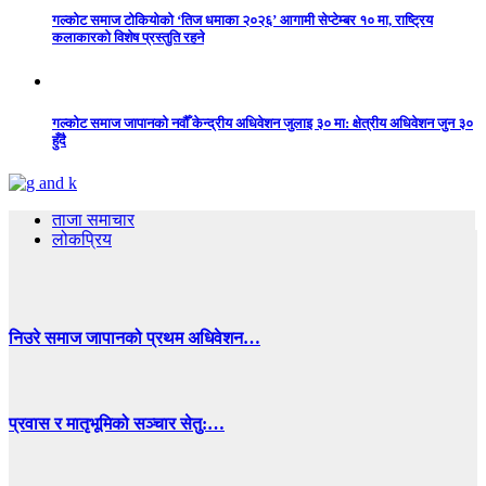
गल्कोट समाज टोकियोको ‘तिज धमाका २०२६’ आगामी सेप्टेम्बर १० मा, राष्ट्रिय
कलाकारको विशेष प्रस्तुति रहने
गल्कोट समाज जापानको नवौँ केन्द्रीय अधिवेशन जुलाइ ३० मा: क्षेत्रीय अधिवेशन जुन ३०
हुँदै
ताजा समाचार
लोकप्रिय
निउरे समाज जापानको प्रथम अधिवेशन…
प्रवास र मातृभूमिको सञ्चार सेतु:…