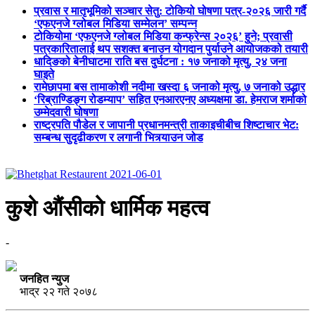
प्रवास र मातृभूमिको सञ्चार सेतु: टोकियो घोषणा पत्र-२०२६ जारी गर्दै
‘एफएनजे ग्लोबल मिडिया सम्मेलन’ सम्पन्न
टोकियोमा ‘एफएनजे ग्लोबल मिडिया कन्फ्रेन्स २०२६’ हुने; प्रवासी
पत्रकारितालाई थप सशक्त बनाउन योगदान पुर्याउने आयोजकको तयारी
धादिङको बेनीघाटमा राति बस दुर्घटना : १७ जनाको मृत्यु, २४ जना
घाइते
रामेछापमा बस तामाकोशी नदीमा खस्दा ६ जनाको मृत्यु, ७ जनाको उद्धार
‘रिब्राण्डिङ्ग रोडम्याप’ सहित एनआरएनए अध्यक्षमा डा. हेमराज शर्माको
उम्मेदवारी घोषणा
राष्ट्रपति पौडेल र जापानी प्रधानमन्त्री ताकाइचीबीच शिष्टाचार भेट:
सम्बन्ध सुदृढीकरण र लगानी भित्र्याउन जोड
कुशे औंसीको धार्मिक महत्व
-
जनहित न्युज
भाद्र २२ गते २०७८