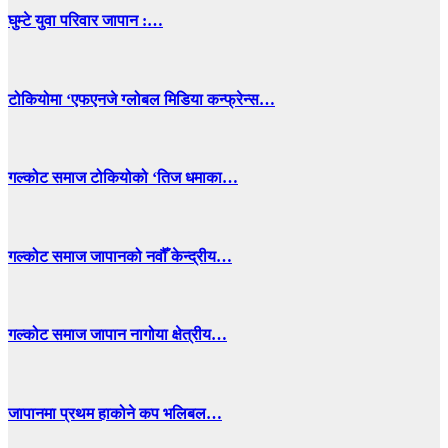
घुम्टे युवा परिवार जापान :…
टोकियोमा ‘एफएनजे ग्लोबल मिडिया कन्फ्रेन्स…
गल्कोट समाज टोकियोको ‘तिज धमाका…
गल्कोट समाज जापानको नवौँ केन्द्रीय…
गल्कोट समाज जापान नागोया क्षेत्रीय…
जापानमा प्रथम हाकोने कप भलिबल…