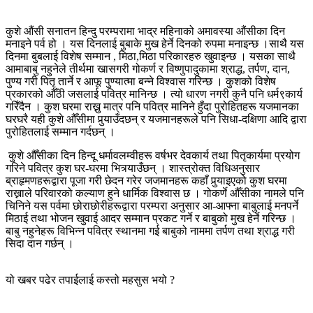
कुशे औंसी सनातन हिन्दु परम्परामा भाद्र महिनाको अमावस्या औंसीका दिन
मनाइने पर्व हो । यस दिनलाई बुबाके मुख हेर्ने दिनको रुपमा मनाइन्छ ।साथै यस
दिनमा बुबलाई विशेष सम्मान , मिठा,मिठा परिकारहरु खुवाइन्छ । यसका साथै
आमाबाबु नहुनेले तीर्थमा खासगरी गोकर्ण र विष्णुपादुकामा श्राद्ध, तर्पण, दान,
पुण्य गरी पितृ तार्ने र आफू पुण्यात्मा बन्ने विश्वास गरिन्छ । कुशको विशेष
प्रकारको औँठी जसलाई पवित्र मानिन्छ । त्यो धारण नगरी कुनै पनि धर्म९कार्य
गरिँदैन । कुश घरमा राख्नु मात्र पनि पवित्र मानिने हुँदा पुरोहितहरू यजमानका
घरघरै यही कुशे औँसीमा पुर्‍याउँदछन् र यजमानहरूले पनि सिधा-दक्षिणा आदि द्वारा
पुरोहितलाई सम्मान गर्दछन् ।
कुशे औँसीका दिन हिन्दू धर्मावलम्वीहरू वर्षभर देवकार्य तथा पितृकार्यमा प्रयोग
गरिने पवित्र कुश घर-घरमा भित्र्याउँछन् । शास्त्रोक्त विधिअनुसार
ब्राहृमणहरूद्वारा पूजा गरी छेदन गरेर जजमानहरू कहाँ पुर्‍याइएको कुश घरमा
राख्नाले परिवारको कल्याण हुने धार्मिक विश्वास छ । गोकर्णे औँसीका नामले पनि
चिनिने यस पर्वमा छोराछोरीहरूद्वारा परम्परा अनुसार आ-आफ्ना बाबुलाई मनपर्ने
मिठाई तथा भोजन खुवाई आदर सम्मान प्रकट गर्ने र बाबुको मुख हेर्ने गरिन्छ ।
बाबु नहुनेहरू विभिन्न पवित्र स्थानमा गई बाबुको नाममा तर्पण तथा श्राद्ध गरी
सिदा दान गर्छन् ।
यो खबर पढेर तपाईलाई कस्तो महसुस भयो ?