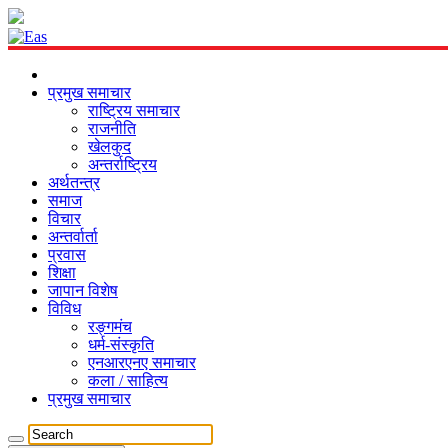
प्रमुख समाचार
राष्ट्रिय समाचार
राजनीति
खेलकुद
अन्तर्राष्ट्रिय
अर्थतन्त्र
समाज
विचार
अन्तर्वार्ता
प्रवास
शिक्षा
जापान विशेष
विविध
रङ्गमंच
धर्म-संस्कृति
एनआरएनए समाचार
कला / साहित्य
प्रमुख समाचार