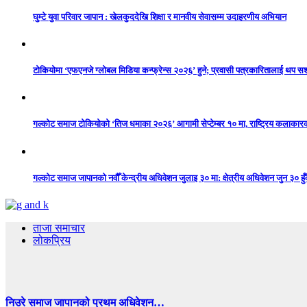
घुम्टे युवा परिवार जापान : खेलकुददेखि शिक्षा र मानवीय सेवासम्म उदाहरणीय अभियान
टोकियोमा ‘एफएनजे ग्लोबल मिडिया कन्फ्रेन्स २०२६’ हुने; प्रवासी पत्रकारितालाई थप 
गल्कोट समाज टोकियोको ‘तिज धमाका २०२६’ आगामी सेप्टेम्बर १० मा, राष्ट्रिय कलाकारको 
गल्कोट समाज जापानको नवौँ केन्द्रीय अधिवेशन जुलाइ ३० मा: क्षेत्रीय अधिवेशन जुन ३० हुँद
ताजा समाचार
लोकप्रिय
निउरे समाज जापानको प्रथम अधिवेशन…