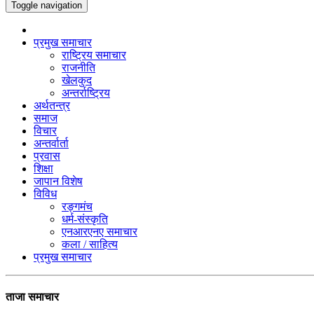
Toggle navigation
प्रमुख समाचार
राष्ट्रिय समाचार
राजनीति
खेलकुद
अन्तर्राष्ट्रिय
अर्थतन्त्र
समाज
विचार
अन्तर्वार्ता
प्रवास
शिक्षा
जापान विशेष
विविध
रङ्गमंच
धर्म-संस्कृति
एनआरएनए समाचार
कला / साहित्य
प्रमुख समाचार
ताजा समाचार