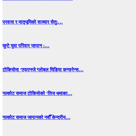
प्रवास र मातृभूमिको सञ्चार सेतु:…
घुम्टे युवा परिवार जापान :…
टोकियोमा ‘एफएनजे ग्लोबल मिडिया कन्फ्रेन्स…
गल्कोट समाज टोकियोको ‘तिज धमाका…
गल्कोट समाज जापानको नवौँ केन्द्रीय…