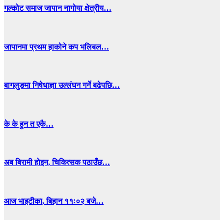
गल्कोट समाज जापान नागोया क्षेत्रीय…
जापानमा प्रथम हाकोने कप भलिबल…
बागलुङमा निषेधाज्ञा उल्लंघन गर्ने बढेपछि…
के के हुन त एकै…
अब बिरामी होइन, चिकित्सक पठाउँछ…
आज भाइटीका, बिहान ११ः०२ बजे…