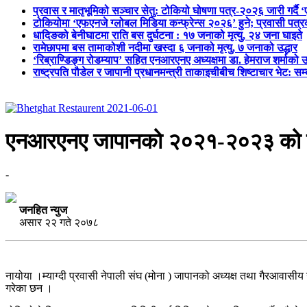
प्रवास र मातृभूमिको सञ्चार सेतु: टोकियो घोषणा पत्र-२०२६ जारी गर्दै 
टोकियोमा ‘एफएनजे ग्लोबल मिडिया कन्फ्रेन्स २०२६’ हुने; प्रवासी प
धादिङको बेनीघाटमा राति बस दुर्घटना : १७ जनाको मृत्यु, २४ जना घाइते
रामेछापमा बस तामाकोशी नदीमा खस्दा ६ जनाको मृत्यु, ७ जनाको उद्धार
‘रिब्राण्डिङ्ग रोडम्याप’ सहित एनआरएनए अध्यक्षमा डा. हेमराज शर्माको उ
राष्ट्रपति पौडेल र जापानी प्रधानमन्त्री ताकाइचीबीच शिष्टाचार भेट: सम
एनआरएनए जापानको २०२१-२०२३ को लागि व
-
जनहित न्युज
असार २२ गते २०७८
नायोया ।म्याग्दी प्रवासी नेपाली संघ (मोना ) जापानको अध्यक्ष तथा गैरआवासीय
गरेका छन ।