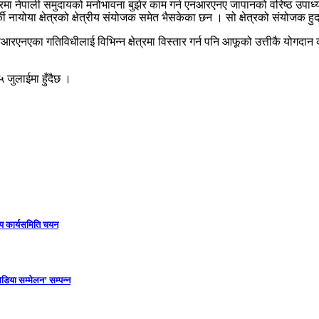
्षेत्रमा नेपाली समुदायको मनोभावना बुझेर काम गर्न एनआरएनए जापानको वरिष्ठ उपाध्
या क्षेत्रको क्षेत्रीय संयोजक समेत भैसकेका छन । सो क्षेत्रको संयोजक हुदा क
 एनआरएनएका गतिविधीलाई विभिन्न क्षेत्रमा विस्तार गर्न पनि आफूको उत्तीकै योगद
ुलाईमा हुँदैछ ।
ीय कार्यसमिति चयन
डिया सम्मेलन’ सम्पन्न