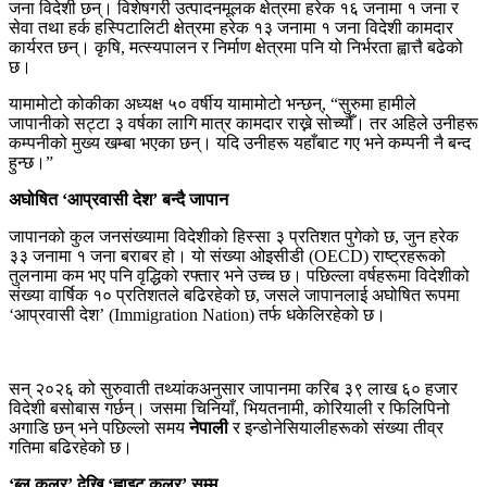
जना विदेशी छन्। विशेषगरी उत्पादनमूलक क्षेत्रमा हरेक १६ जनामा १ जना र
सेवा तथा हर्क हस्पिटालिटी क्षेत्रमा हरेक १३ जनामा १ जना विदेशी कामदार
कार्यरत छन्। कृषि, मत्स्यपालन र निर्माण क्षेत्रमा पनि यो निर्भरता ह्वात्तै बढेको
छ।
यामामोटो कोकीका अध्यक्ष ५० वर्षीय यामामोटो भन्छन्, “सुरुमा हामीले
जापानीको सट्टा ३ वर्षका लागि मात्र कामदार राख्ने सोच्यौँ। तर अहिले उनीहरू
कम्पनीको मुख्य खम्बा भएका छन्। यदि उनीहरू यहाँबाट गए भने कम्पनी नै बन्द
हुन्छ।”
अघोषित ‘आप्रवासी देश’ बन्दै जापान
जापानको कुल जनसंख्यामा विदेशीको हिस्सा ३ प्रतिशत पुगेको छ, जुन हरेक
३३ जनामा १ जना बराबर हो। यो संख्या ओइसीडी (OECD) राष्ट्रहरूको
तुलनामा कम भए पनि वृद्धिको रफ्तार भने उच्च छ। पछिल्ला वर्षहरूमा विदेशीको
संख्या वार्षिक १० प्रतिशतले बढिरहेको छ, जसले जापानलाई अघोषित रूपमा
‘आप्रवासी देश’ (Immigration Nation) तर्फ धकेलिरहेको छ।
सन् २०२६ को सुरुवाती तथ्यांकअनुसार जापानमा करिब ३९ लाख ६० हजार
विदेशी बसोबास गर्छन्। जसमा चिनियाँ, भियतनामी, कोरियाली र फिलिपिनो
अगाडि छन् भने पछिल्लो समय
नेपाली
र इन्डोनेसियालीहरूको संख्या तीव्र
गतिमा बढिरहेको छ।
‘ब्लु कलर’ देखि ‘ह्वाइट कलर’ सम्म