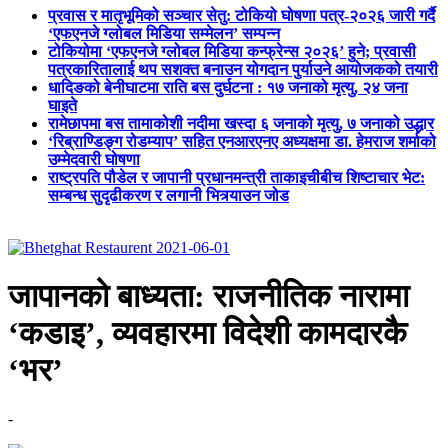
प्रवास र मातृभूमिको सञ्चार सेतु: टोकियो घोषणा पत्र-२०२६ जारी गर्दै
‘एफएनजे ग्लोबल मिडिया सम्मेलन’ सम्पन्न
टोकियोमा ‘एफएनजे ग्लोबल मिडिया कन्फ्रेन्स २०२६’ हुने; प्रवासी
पत्रकारितालाई थप सशक्त बनाउन योगदान पुर्याउने आयोजकको तयारी
धादिङको बेनीघाटमा राति बस दुर्घटना : १७ जनाको मृत्यु, २४ जना
घाइते
रामेछापमा बस तामाकोशी नदीमा खस्दा ६ जनाको मृत्यु, ७ जनाको उद्धार
‘रिब्राण्डिङ्ग रोडम्याप’ सहित एनआरएनए अध्यक्षमा डा. हेमराज शर्माको
उम्मेदवारी घोषणा
राष्ट्रपति पौडेल र जापानी प्रधानमन्त्री ताकाइचीबीच शिष्टाचार भेट:
सम्बन्ध सुदृढीकरण र लगानी भित्र्याउन जोड
जापानको बाध्यता: राजनीतिक नारामा
‘कडाइ’, व्यवहारमा विदेशी कामदारकै
‘भर’
-