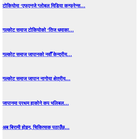
टोकियोमा ‘एफएनजे ग्लोबल मिडिया कन्फ्रेन्स…
गल्कोट समाज टोकियोको ‘तिज धमाका…
गल्कोट समाज जापानको नवौँ केन्द्रीय…
गल्कोट समाज जापान नागोया क्षेत्रीय…
जापानमा प्रथम हाकोने कप भलिबल…
अब बिरामी होइन, चिकित्सक पठाउँछ…