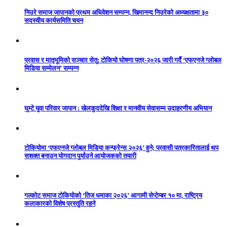
निउरे समाज जापानको प्रथम अधिवेशन सम्पन्न, खिमानन्द निउरेको अध्यक्षतामा ३०
सदस्यीय कार्यसमिति चयन
प्रवास र मातृभूमिको सञ्चार सेतु: टोकियो घोषणा पत्र-२०२६ जारी गर्दै ‘एफएनजे ग्लोबल
मिडिया सम्मेलन’ सम्पन्न
घुम्टे युवा परिवार जापान : खेलकुददेखि शिक्षा र मानवीय सेवासम्म उदाहरणीय अभियान
टोकियोमा ‘एफएनजे ग्लोबल मिडिया कन्फ्रेन्स २०२६’ हुने; प्रवासी पत्रकारितालाई थप
सशक्त बनाउन योगदान पुर्याउने आयोजकको तयारी
गल्कोट समाज टोकियोको ‘तिज धमाका २०२६’ आगामी सेप्टेम्बर १० मा, राष्ट्रिय
कलाकारको विशेष प्रस्तुति रहने