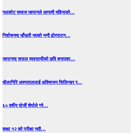
गलकोट समाज जापानले आगामी महिनाको…
निर्वाचनमा धाँधली भएको भन्दै ढोरपाटन…
जापानमा सफल व्यवसायीको छवि बनाएका…
धाैलागिरि अस्पताललाई अक्सिजन सिलिन्डर र…
६० वर्षीय दोर्जी शेर्पाले गरे…
कक्षा १२ को परीक्षा भदौ…