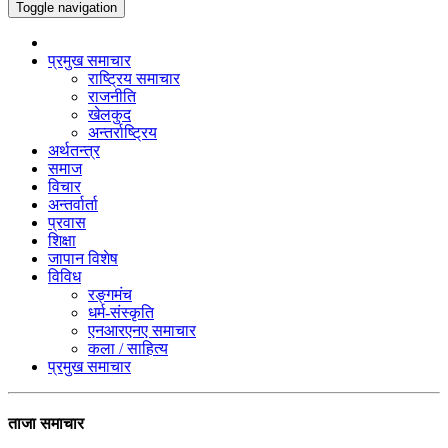
Toggle navigation
प्रमुख समाचार
राष्ट्रिय समाचार
राजनीति
खेलकुद
अन्तर्राष्ट्रिय
अर्थतन्त्र
समाज
विचार
अन्तर्वार्ता
प्रवास
शिक्षा
जापान विशेष
विविध
रङ्गमंच
धर्म-संस्कृति
एनआरएनए समाचार
कला / साहित्य
प्रमुख समाचार
ताजा समाचार