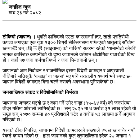
जनहित न्युज
माघ २३ गते २०८२
टोकियो (जापान) ।
धुवाँले ढाकिएको एउटा कारखानाभित्र, तातो प्रतिरोधी
कपडा लगाएका एक युवा १३०० डिग्री सेल्सियसमा पग्लिएको धातुलाई साँचोमा
खन्याउँदै छन्।埼玉県 (साइतामा) को यासियो सहरमा रहेको ‘यामामोटो कोकी’
नामक कास्टिङ कम्पनीको यो दृश्य जापानको वर्तमान औद्योगिक यथार्थको विम्ब
हो। जहाँ १७ जना कर्मचारीमध्ये ९ जना भियतनामी छन्।
जापानको आम निर्वाचन र राजनीतिक वृत्तमा विदेशी कामदार र आप्रवासी
नीतिबारे जतिसुकै ‘कडाइ’ वा ‘बहस’ भए पनि धरातलीय यथार्थ भने स्पष्ट छ–
जापान विदेशी कामदार बिना चल्नै नसक्ने अवस्थामा पुगिसकेको छ।
जनसांख्यिक संकट र विदेशीमाथिको निर्भरता
जापानमा जन्मदर घट्दो छ र काम गर्ने उमेर समूह (१५–६४ वर्ष) को जनसंख्या
तीव्र गतिमा ओरालो लागिरहेको छ। सन् २०२५ मा ७ करोड ३१ लाख रहेको यो
समूह सन् २०७० सम्ममा ४० प्रतिशतले घटेर ४ करोड ५३ लाखमा झर्ने अनुमान
गरिएको छ।
यसको ठीक विपरित, जापानमा विदेशी कामदारको संख्याले २५ लाख नाघेर नयाँ
रेकर्ड कायम गरेको छ। हाल जापानको कुल श्रमशक्तिमा हरेक २७ जनामा १