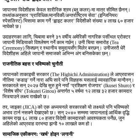
जापानमा विदेशीहरू केवल शारीरिक श्रम (ब्लु कलर) मा मात्र सीमित छैनन्।
तथ्यांकअनुसार ‘प्राविधिक/मानविकी/अन्तर्राष्ट्रिय सेवा’ (इन्जिनियर/
स्पेसलिस्ट) भिसामा काम गर्ने ‘ह्वाइट कलर’ विदेशीको संख्या ४ लाख ६० हजार
नाघेको छ।
उदाहरणका लागि, चिबामा बस्ने ३१ वर्षीय अमेरिकी नागरिक पर्सीभल प्रोक्टर
जापानी मिडियाको विश्लेषण गर्ने काम गर्छन्। उनी चिया समारोह (Tea
Ceremony) सिक्छन् र स्थानीय समुदायसँग मिलेर बस्छन्। उनीजस्तै धेरै
विदेशीहरू अहिले जापानी समाजको अभिन्न अंग बनिसकेका छन्।
राजनीतिक बहस र भविष्यको चुनौती
जापानको ताकाइची सरकार (The Highichi Administration) ले आप्रवासन
नीतिमा ‘कडाइ’ गर्ने नारा अघि सारे पनि विज्ञहरू यसलाई व्यावहारिक मान्दैनन्।
सरकारले सन् २०२७ देखि सुरु हुने नयाँ ‘प्रशिक्षण रोजगार’ (Ikusei Shuro) र
‘विशेष सीप’ (Tokutei Ginou) अन्तर्गत ५ वर्षमा १२ लाख ३२ हजार कामदार
भित्र्याउने लक्ष्य राखेको छ।
तर, जाइका (JICA) को एक अध्ययनले सरकारको यो लक्ष्यले पनि भविष्यको
अभाव टार्न नसक्ने देखाएको छ। सन् २०४० सम्ममा जापानलाई आर्थिक वृद्धि
कायम राख्न ६८ लाख ८० हजार विदेशी कामदारको आवश्यकता पर्नेछ, जुन
अहिलेको आप्रवाह दरभन्दा झन्डै १० लाखले कम हो।
सामाजिक एकीकरण: ‘खर्च’ होइन ‘लगानी’