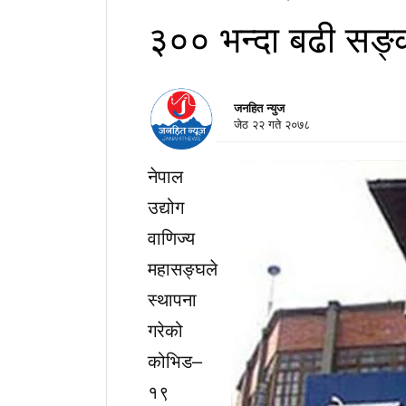
३०० भन्दा बढी सङ्क
जनहित न्युज
जेठ २२ गते २०७८
नेपाल
उद्योग
वाणिज्य
महासङ्घले
स्थापना
गरेको
कोभिड–
१९