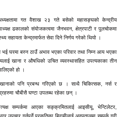
ध्यक्षतामा गत वैशाख २३ गते बसेको महासङ्घको केन्द्रीय
ाध्यक्ष ढकालको संयोजकत्वमा जैनभवन, क्षेत्रपाटी र पुलचोकमा
्थ्य सहायता केन्द्रमार्फत सेवा दिने निर्णय गरेको थियो ।
मण भई घरमा बस्न ठाउँ अभाव भएका परिवार तथा निम्न आय भएका
्यलाई खाना र औषधिको उचित व्यवस्थासहित उपत्यकाका तीन
 थालिएको हो ।
खानाको पनि प्रबन्ध गरिएको छ । साथै चिकित्सक, नर्स र
्द्रहरुमा चौबीसै घण्टा उपलब्ध रहेका छन् ।
्यक्ष सम्पर्कमा आएका सङ्क्रमितलाई आइसीयू, भेन्टिलेटर,
र उपचार गर्नुपर्ने प्रकृतिका बिरामीलाई अस्पतालमा सम्पर्क गरी