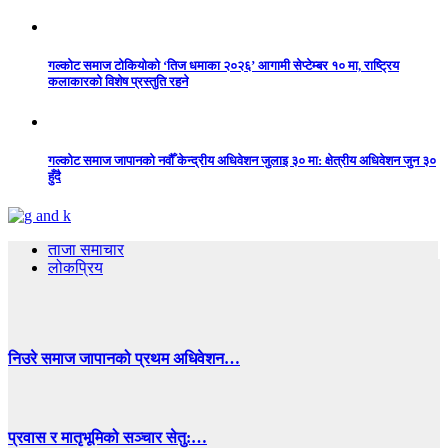
गल्कोट समाज टोकियोको ‘तिज धमाका २०२६’ आगामी सेप्टेम्बर १० मा, राष्ट्रिय
कलाकारको विशेष प्रस्तुति रहने
गल्कोट समाज जापानको नवौँ केन्द्रीय अधिवेशन जुलाइ ३० मा: क्षेत्रीय अधिवेशन जुन ३०
हुँदै
ताजा समाचार
लोकप्रिय
निउरे समाज जापानको प्रथम अधिवेशन…
प्रवास र मातृभूमिको सञ्चार सेतु:…