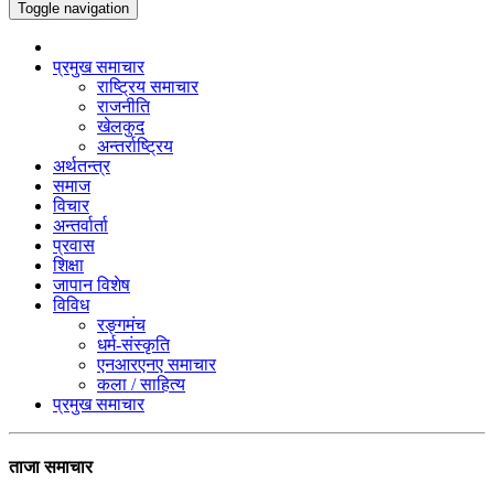
Toggle navigation
प्रमुख समाचार
राष्ट्रिय समाचार
राजनीति
खेलकुद
अन्तर्राष्ट्रिय
अर्थतन्त्र
समाज
विचार
अन्तर्वार्ता
प्रवास
शिक्षा
जापान विशेष
विविध
रङ्गमंच
धर्म-संस्कृति
एनआरएनए समाचार
कला / साहित्य
प्रमुख समाचार
ताजा समाचार