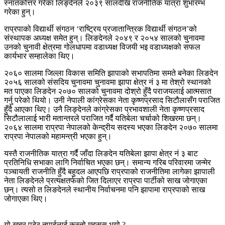
स्नातकोत्तर गरेका लिङ्देनले २०३९ सालदेखि राजनीतिक यात्रा शुभारम्भ
गरेका हुन्।
राप्रपाको विद्यार्थी संगठन ‘राष्ट्रिय प्रजातान्त्रिक विद्यार्थी संगठन’को
संस्थापक अध्यक्ष समेत हुन्। लिङदेनले २०४९ र २०५४ सालको चुनावमा
उनको चुनावी क्षेत्रमा गोलधापमा वडाध्यक्ष विजयी भइ वडाध्यक्षको सफल
कार्यभार सम्हालेका थिए।
२०६० सालमा जिल्ला विकास समिति झापाको सभापतिमा समते बनेका लिङदेन
२०५६ सालको संसदिय चुनावमा चुनावमा झापा क्षेत्र नं ३ मा तेश्रो स्थानको
मत पाएका लिङदेन २०७० सालको चुनावमा दोश्रो हुँदै पराजयलाई आत्मसात
गर्नु परेको थियो। उनी नेपाली कांग्रेसका नेता कृष्णप्रसाद सिटौलासँग पराजित
हुँदै आएका थिए। उनै लिङ्देनले कांग्रेसका प्रभावशाली नेता कृष्णप्रसाद
सिटौलालाई भारी मतान्तरले पराजित गर्दै यतिबेला चर्चाको शिखरमा छन्।
२०६४ सालमा राप्रपा नेपालको केन्द्रीय सदस्य भएका लिङदेन २०७० सालमा
राप्रपा नेपालको महामन्त्री भएका हुन्।
यस्तै राजनीतिक यात्रा गर्दै जाँदा लिङदेन यतिबेला झापा क्षेत्र नं ३ बाट
प्रतिनिधि सभाका लागि निर्वाचित भएका छन्। समान्य गरिब परिवारमा जन्मेर
पञ्चायती राजनीति हुँदै बहुदल आएपछि राप्रपाको राजनीतिमा लागेका झापाली
नेता लिङदेनले प्रत्यक्षतर्फको जित दिलाएर राप्रपा पार्टीको साख जोगाएका
छन्। त्यसो त लिङदेनले स्थानीय निर्वाचनमा पनि झापामा राप्रपाको साख
जोगाएका थिए।
यो खबर पढेर तपाईलाई कस्तो महसुस भयो ?