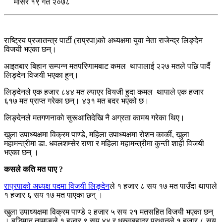
मंसिर १९ गते २०७८
राष्ट्रिय प्रजातन्त्र पार्टी (राप्रपा)को अध्यक्षमा युवा नेता राजेन्द्र लिङ्देन
विजयी भएका छन्।
आइतबार बिहान सम्पन्न मतपरिणामबाट कमल थापालाई २२७ मतले पछि पार्दै
लिङ्देन विजयी भएका हुन्।
लिङ्देनले एक हजार ८४४ मत ल्याएर वियजी हुदा कमल थापाले एक हजार
६१७ मत प्राप्त गरेका छन्। ४३१ मत बदर भएको छ।
लिङ्देनले मतगणनाकाे सुरूआतिदेखि नै अग्रता कामय गरेका थिए।
खुला उपाध्यक्षमा विक्रम पाण्डे, महिला उपाध्यक्षमा रोशन कार्की, खुला
महामन्त्रीमा डा. धवलशम्सेर राणा र महिला महामन्त्रीमा कुन्ती शाही विजयी
भएका छन् ।
कसले कति मत पाए ?
राप्रपाको अध्यक्ष पदमा विजयी लिङ्देन
ले १ हजार ८ सय १७ मत पाउँदा थापाले
१ हजार ६ सय १७ मत पाएका छन् ।
खुला उपाध्यक्षमा विक्रम पाण्डे २ हजार ५ सय २१ मतसहित विजयी भएका छन्
। बुद्धिमान तामाङले १ हजार ९ सय ४४ र ध्रुवबहादुर प्रधानले १ हजार ८ सय