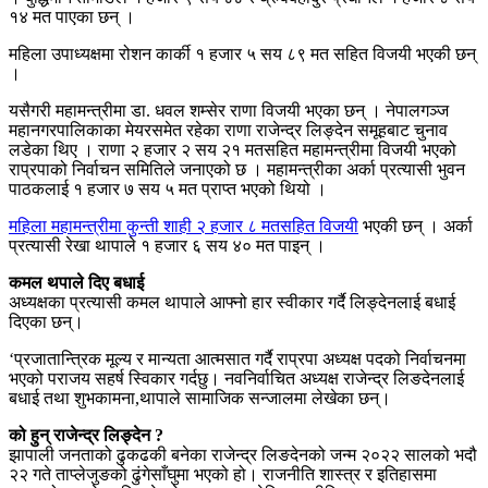
१४ मत पाएका छन् ।
महिला उपाध्यक्षमा रोशन कार्की १ हजार ५ सय ८९ मत सहित विजयी भएकी छन्
।
यसैगरी महामन्त्रीमा डा. धवल शम्सेर राणा विजयी भएका छन् । नेपालगञ्ज
महानगरपालिकाका मेयरसमेत रहेका राणा राजेन्द्र लिङ्देन समूहबाट चुनाव
लडेका थिए । राणा २ हजार २ सय २१ मतसहित महामन्त्रीमा विजयी भएको
राप्रपाको निर्वाचन समितिले जनाएको छ । महामन्त्रीका अर्का प्रत्यासी भुवन
पाठकलाई १ हजार ७ सय ५ मत प्राप्त भएको थियो ।
महिला महामन्त्रीमा कुन्ती शाही २ हजार ८ मतसहित विजयी
भएकी छन् । अर्का
प्रत्यासी रेखा थापाले १ हजार ६ सय ४० मत पाइन् ।
कमल थपाले दिए बधाई
अध्यक्षका प्रत्यासी कमल थापाले आफ्नो हार स्वीकार गर्दै लिङ्देनलाई बधाई
दिएका छन्।
‘प्रजातान्त्रिक मूल्य र मान्यता आत्मसात गर्दै राप्रपा अध्यक्ष पदको निर्वाचनमा
भएको पराजय सहर्ष स्विकार गर्दछु। नवनिर्वाचित अध्यक्ष राजेन्द्र लिङदेनलाई
बधाई तथा शुभकामना,थापाले सामाजिक सन्जालमा लेखेका छन्।
को हुन् राजेन्द्र लिङ्देन ?
झापाली जनताको ढुकढकी बनेका राजेन्द्र लिङदेनको जन्म २०२२ सालको भदौ
२२ गते ताप्लेजुङको ढुंगेसाँघुमा भएको हो। राजनीति शास्त्र र इतिहासमा