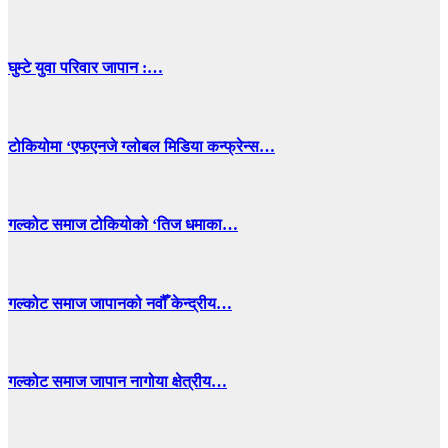
घुम्टे युवा परिवार जापान :…
टोकियोमा ‘एफएनजे ग्लोबल मिडिया कन्फ्रेन्स…
गल्कोट समाज टोकियोको ‘तिज धमाका…
गल्कोट समाज जापानको नवौँ केन्द्रीय…
गल्कोट समाज जापान नागोया क्षेत्रीय…