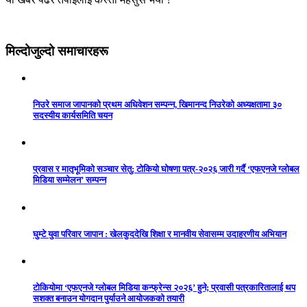
मिल्दोजुल्दो समाचारहरू
निउरे समाज जापानको प्रथम अधिवेशन सम्पन्न, खिमानन्द निउरेको अध्यक्षतामा ३०
सदस्यीय कार्यसमिति चयन
प्रवास र मातृभूमिको सञ्चार सेतु: टोकियो घोषणा पत्र-२०२६ जारी गर्दै ‘एफएनजे ग्लोबल
मिडिया सम्मेलन’ सम्पन्न
घुम्टे युवा परिवार जापान : खेलकुददेखि शिक्षा र मानवीय सेवासम्म उदाहरणीय अभियान
टोकियोमा ‘एफएनजे ग्लोबल मिडिया कन्फ्रेन्स २०२६’ हुने; प्रवासी पत्रकारितालाई थप
सशक्त बनाउन योगदान पुर्याउने आयोजकको तयारी