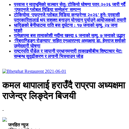
प्रवास र मातृभूमिको सञ्चार सेतु: टोकियो घोषणा पत्र-२०२६ जारी गर्दै
‘एफएनजे ग्लोबल मिडिया सम्मेलन’ सम्पन्न
टोकियोमा ‘एफएनजे ग्लोबल मिडिया कन्फ्रेन्स २०२६’ हुने; प्रवासी
पत्रकारितालाई थप सशक्त बनाउन योगदान पुर्याउने आयोजकको तयारी
धादिङको बेनीघाटमा राति बस दुर्घटना : १७ जनाको मृत्यु, २४ जना
घाइते
रामेछापमा बस तामाकोशी नदीमा खस्दा ६ जनाको मृत्यु, ७ जनाको उद्धार
‘रिब्राण्डिङ्ग रोडम्याप’ सहित एनआरएनए अध्यक्षमा डा. हेमराज शर्माको
उम्मेदवारी घोषणा
राष्ट्रपति पौडेल र जापानी प्रधानमन्त्री ताकाइचीबीच शिष्टाचार भेट:
सम्बन्ध सुदृढीकरण र लगानी भित्र्याउन जोड
कमल थापालाई हराउँदै राप्रपा अध्यक्षमा
राजेन्द्र लिङ्देन बिजयी
-
जनहित न्युज