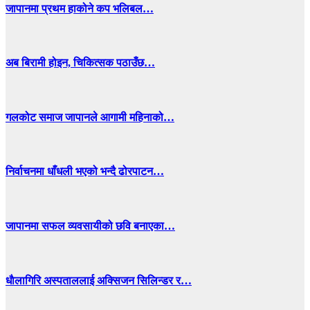
जापानमा प्रथम हाकोने कप भलिबल…
अब बिरामी होइन, चिकित्सक पठाउँछ…
गलकोट समाज जापानले आगामी महिनाको…
निर्वाचनमा धाँधली भएको भन्दै ढोरपाटन…
जापानमा सफल व्यवसायीको छवि बनाएका…
धाैलागिरि अस्पताललाई अक्सिजन सिलिन्डर र…