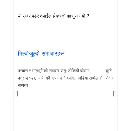
यो खबर पढेर तपाईलाई कस्तो महसुस भयो ?
मिल्दोजुल्दो समाचारहरू
न, खिमानन्द
प्रवास र मातृभूमिको सञ्चार सेतु: टोकियो घोषणा
घुम्टे युवा परिव
 चयन
पत्र-२०२६ जारी गर्दै ‘एफएनजे ग्लोबल मिडिया सम्मेलन’
सेवासम्म उदाहर
सम्पन्न