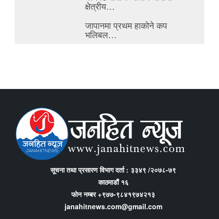
क्षेत्रीय…
जापानमा प्रथम हाकोने कप
भलिबल…
सूचना तथा प्रसारण विभाग दर्ता : ३३४९ /२०७८-७९
काठमाडौं १६
फोन नम्बर +९७७-९८४१९७४२१३
janahitnews.com@gmail.com