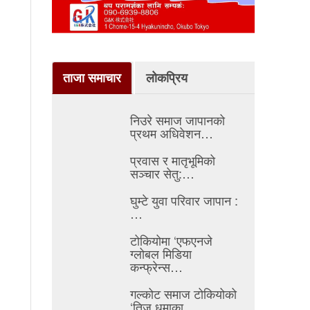
ताजा समाचार
लोकप्रिय
निउरे समाज जापानको
प्रथम अधिवेशन…
प्रवास र मातृभूमिको
सञ्चार सेतु:…
घुम्टे युवा परिवार जापान :
…
टोकियोमा ‘एफएनजे
ग्लोबल मिडिया
कन्फ्रेन्स…
गल्कोट समाज टोकियोको
‘तिज धमाका…