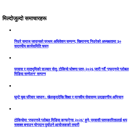
मिल्दोजुल्दो समाचारहरू
निउरे समाज जापानको प्रथम अधिवेशन सम्पन्न, खिमानन्द निउरेको अध्यक्षतामा ३०
सदस्यीय कार्यसमिति चयन
प्रवास र मातृभूमिको सञ्चार सेतु: टोकियो घोषणा पत्र-२०२६ जारी गर्दै ‘एफएनजे ग्लोबल
मिडिया सम्मेलन’ सम्पन्न
घुम्टे युवा परिवार जापान : खेलकुददेखि शिक्षा र मानवीय सेवासम्म उदाहरणीय अभियान
टोकियोमा ‘एफएनजे ग्लोबल मिडिया कन्फ्रेन्स २०२६’ हुने; प्रवासी पत्रकारितालाई थप
सशक्त बनाउन योगदान पुर्याउने आयोजकको तयारी