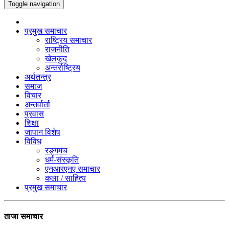
Toggle navigation
प्रमुख समाचार
राष्ट्रिय समाचार
राजनीति
खेलकुद
अन्तर्राष्ट्रिय
अर्थतन्त्र
समाज
विचार
अन्तर्वार्ता
प्रवास
शिक्षा
जापान विशेष
विविध
रङ्गमंच
धर्म-संस्कृति
एनआरएनए समाचार
कला / साहित्य
प्रमुख समाचार
ताजा समाचार