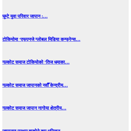
घुम्टे युवा परिवार जापान :…
टोकियोमा ‘एफएनजे ग्लोबल मिडिया कन्फ्रेन्स…
गल्कोट समाज टोकियोको ‘तिज धमाका…
गल्कोट समाज जापानको नवौँ केन्द्रीय…
गल्कोट समाज जापान नागोया क्षेत्रीय…