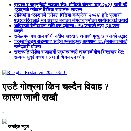
प्रवास र मातृभूमिको सञ्चार सेतु: टोकियो घोषणा पत्र-२०२६ जारी गर्दै
‘एफएनजे ग्लोबल मिडिया सम्मेलन’ सम्पन्न
टोकियोमा ‘एफएनजे ग्लोबल मिडिया कन्फ्रेन्स २०२६’ हुने; प्रवासी
पत्रकारितालाई थप सशक्त बनाउन योगदान पुर्याउने आयोजकको तयारी
धादिङको बेनीघाटमा राति बस दुर्घटना : १७ जनाको मृत्यु, २४ जना
घाइते
रामेछापमा बस तामाकोशी नदीमा खस्दा ६ जनाको मृत्यु, ७ जनाको उद्धार
‘रिब्राण्डिङ्ग रोडम्याप’ सहित एनआरएनए अध्यक्षमा डा. हेमराज शर्माको
उम्मेदवारी घोषणा
राष्ट्रपति पौडेल र जापानी प्रधानमन्त्री ताकाइचीबीच शिष्टाचार भेट:
सम्बन्ध सुदृढीकरण र लगानी भित्र्याउन जोड
एउटै गोत्रमा किन चल्दैन विवाह ?
कारण जानी राखौ
-
जनहित न्युज