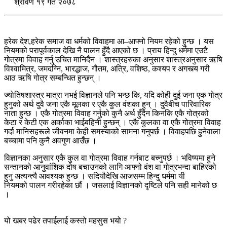
श्रावण १९ गते २०७८
हरेक देश,हरेक समाज वा धर्मको विवाहमा आ–आफ्नो नियम रहेको हुन्छ । यस
नियमको परापूर्वकाल देखि नै पालन हुँदै आएको छ । प्राय हिन्दु धर्ममा एउटै
गोत्रमा विवाह गर्नु उचित मानिदैंन । शास्त्रहरुका अनुसार शास्त्रअनुसार ऋषि
विश्वामित्र, जमदग्नि, भारद्धाज, गौतम, अत्रि, वशिष्ठ, कश्यप र अगस्त्य गरी
आठ ऋषि गोत्र सम्बन्धित हुन्छन् ।
ज्योतिषशास्त्र मात्रा नभई विज्ञानले पनि भन्छ कि, यदि कोही दुई जना एक गोत्र
हुनुको अर्थ दुवै जना एकै मूलका र एकै कुल वंशका हुन् । दुवैबीच पारिवारिक
नाता हुन्छ । एकै गोत्रमा विवाह गर्नुको कुनै अर्थ हुँदैन किनकि एकै गोत्रको
केटा र केटी एक अर्काका भाईबहिनी हुन्छन् । एकै कुलका वा एकै गोत्रमा विवाह
गर्दा मानिसहरूले जीवनमा केही समस्याको सामना गनुपर्छ । विवाहपछि हुनेवाला
बच्चामा पनि कुनै अवगुण आउँछ ।
विज्ञानका अनुसार एकै कुल वा गोत्रमा विवाह गर्नबाट बच्नुपर्छ । भविष्यमा हुने
सन्तानको आनुवांशिक दोष बचाउनको लागि आफ्नो वंश वा गोत्रभन्दा बाहिरको
हुनु अत्यन्त्यै आवश्यक हुन्छ । सदियौदेखि आजसम्म हिन्दु धर्ममा यी
नियमको पालन गरीरहेका छौं । जसलाई विज्ञानको दृष्टिले पनि सही मानेको छ
।
यो खबर पढेर तपाईलाई कस्तो महसुस भयो ?