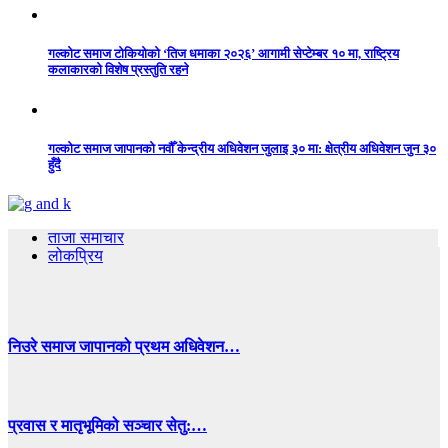
गल्कोट समाज टोकियोको ‘तिज धमाका २०२६’ आगामी सेप्टेम्बर १० मा, राष्ट्रिय
कलाकारको विशेष प्रस्तुति रहने
गल्कोट समाज जापानको नवौँ केन्द्रीय अधिवेशन जुलाइ ३० मा: क्षेत्रीय अधिवेशन जुन ३०
हुँदै
ताजा समाचार
लोकप्रिय
निउरे समाज जापानको प्रथम अधिवेशन…
प्रवास र मातृभूमिको सञ्चार सेतु:…