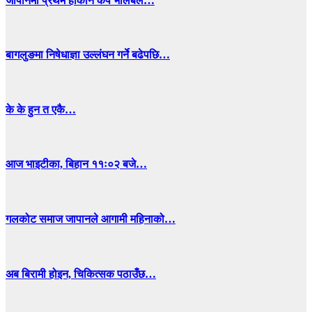
जापानमा प्रथम हाकोने कप भलिबल…
बागलुङमा निषेधाज्ञा उल्लंघन गर्ने बढेपछि…
के के हुन त एकै…
आज भाइटीका, बिहान ११ः०२ बजे…
गलकोट समाज जापानले आगामी महिनाको…
अब बिरामी होइन, चिकित्सक पठाउँछ…