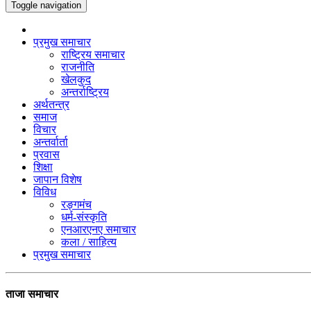
Toggle navigation
प्रमुख समाचार
राष्ट्रिय समाचार
राजनीति
खेलकुद
अन्तर्राष्ट्रिय
अर्थतन्त्र
समाज
विचार
अन्तर्वार्ता
प्रवास
शिक्षा
जापान विशेष
विविध
रङ्गमंच
धर्म-संस्कृति
एनआरएनए समाचार
कला / साहित्य
प्रमुख समाचार
ताजा समाचार