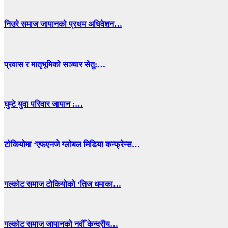
निउरे समाज जापानको प्रथम अधिवेशन…
प्रवास र मातृभूमिको सञ्चार सेतु:…
घुम्टे युवा परिवार जापान :…
टोकियोमा ‘एफएनजे ग्लोबल मिडिया कन्फ्रेन्स…
गल्कोट समाज टोकियोको ‘तिज धमाका…
गल्कोट समाज जापानको नवौँ केन्द्रीय…