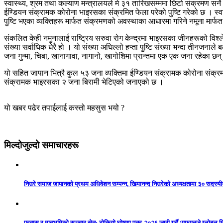
स्वास्थ्य, श्रम तथा कल्याण मन्त्रालयले मे ३१ तारिखसम्ममा छिटो संक्रमण सर
ईण्डियन संक्रामक कोरोना भाइरसका संक्रमित फेला परेको पुष्टि गरेको छ । स्
पुष्टि भएका व्यक्तिहरू मार्फत संक्रमणको अवस्थाका आधारमा गरिने नमूना मार्
संकलित केही नमुनालाई राष्ट्रिय सरुवा रोग केन्द्रमा भाइरसका जीनहरूको विश्ले
संख्या सर्वाधिक धेरै हो । यो संख्या अघिल्लो हप्ता पुष्टि संख्या भन्दा तीनज
जना गुन्मा, चिबा, खानागावा, नागानो, खागोशिमा प्रान्तमा एक एक जना रहेका छन
यो सहित जापान भित्रै कुल ५३ जना व्यक्तिमा ईण्डियन संक्रामक कोरोना संक्रमण 
संक्रामक भाइरसका २ जना बिरामी भेटिएको जनाएको छ ।
यो खबर पढेर तपाईलाई कस्तो महसुस भयो ?
मिल्दोजुल्दो समाचारहरू
निउरे समाज जापानको प्रथम अधिवेशन सम्पन्न, खिमानन्द निउरेको अध्यक्षतामा ३० सदस्य
प्रवास र मातृभूमिको सञ्चार सेतु: टोकियो घोषणा पत्र-२०२६ जारी गर्दै ‘एफएनजे ग्लोबल मि