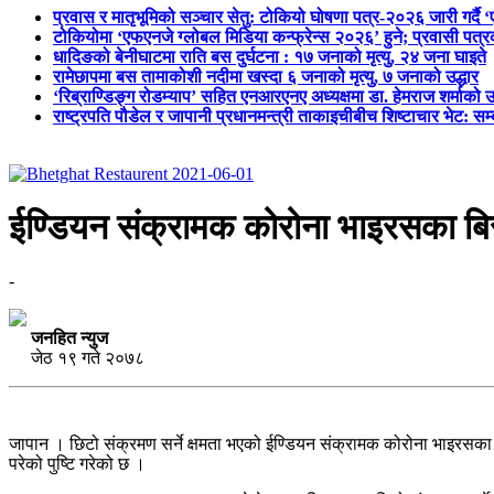
प्रवास र मातृभूमिको सञ्चार सेतु: टोकियो घोषणा पत्र-२०२६ जारी गर्दै 
टोकियोमा ‘एफएनजे ग्लोबल मिडिया कन्फ्रेन्स २०२६’ हुने; प्रवासी प
धादिङको बेनीघाटमा राति बस दुर्घटना : १७ जनाको मृत्यु, २४ जना घाइते
रामेछापमा बस तामाकोशी नदीमा खस्दा ६ जनाको मृत्यु, ७ जनाको उद्धार
‘रिब्राण्डिङ्ग रोडम्याप’ सहित एनआरएनए अध्यक्षमा डा. हेमराज शर्माको उ
राष्ट्रपति पौडेल र जापानी प्रधानमन्त्री ताकाइचीबीच शिष्टाचार भेट: सम
ईण्डियन संक्रामक कोरोना भाइरसका बिर
-
जनहित न्युज
जेठ १९ गते २०७८
जापान । छिटो संक्रमण सर्ने क्षमता भएको ईण्डियन संक्रामक कोरोना भाइरसका 
परेको पुष्टि गरेको छ ।