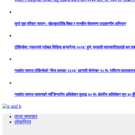
घुम्टे युवा परिवार जापान : खेलकुददेखि शिक्षा र मानवीय सेवासम्म उदाहरणीय अभियान
टोकियोमा ‘एफएनजे ग्लोबल मिडिया कन्फ्रेन्स २०२६’ हुने; प्रवासी पत्रकारितालाई थप 
गल्कोट समाज टोकियोको ‘तिज धमाका २०२६’ आगामी सेप्टेम्बर १० मा, राष्ट्रिय कलाकारको 
गल्कोट समाज जापानको नवौँ केन्द्रीय अधिवेशन जुलाइ ३० मा: क्षेत्रीय अधिवेशन जुन ३० हुँद
ताजा समाचार
लोकप्रिय