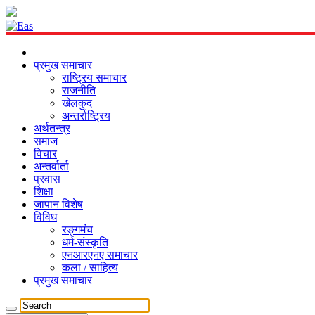
प्रमुख समाचार
राष्ट्रिय समाचार
राजनीति
खेलकुद
अन्तर्राष्ट्रिय
अर्थतन्त्र
समाज
विचार
अन्तर्वार्ता
प्रवास
शिक्षा
जापान विशेष
विविध
रङ्गमंच
धर्म-संस्कृति
एनआरएनए समाचार
कला / साहित्य
प्रमुख समाचार