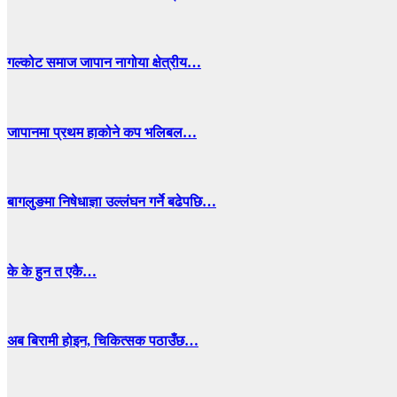
गल्कोट समाज जापान नागोया क्षेत्रीय…
जापानमा प्रथम हाकोने कप भलिबल…
बागलुङमा निषेधाज्ञा उल्लंघन गर्ने बढेपछि…
के के हुन त एकै…
अब बिरामी होइन, चिकित्सक पठाउँछ…