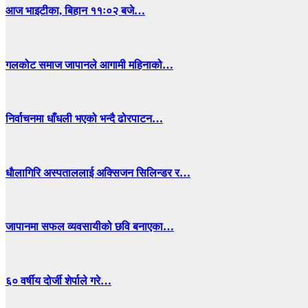
आज भाइटीका, बिहान ११ः०२ बजे…
गलकोट समाज जापानले आगामी महिनाको…
निर्वाचनमा धाँधली भएको भन्दै ढोरपाटन…
धाैलागिरि अस्पताललाई अक्सिजन सिलिन्डर र…
जापानमा सफल व्यवसायीको छवि बनाएका…
६० वर्षीय दोर्जी शेर्पाले गरे…