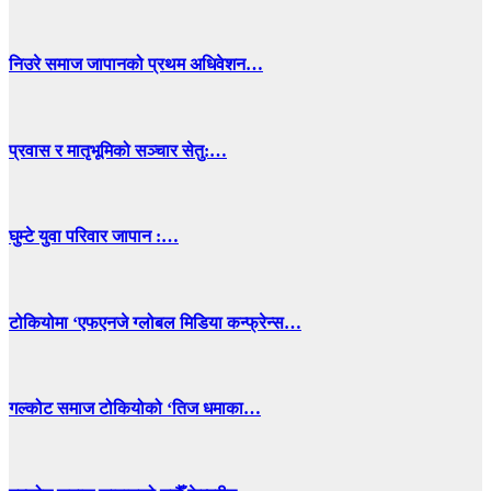
निउरे समाज जापानको प्रथम अधिवेशन…
प्रवास र मातृभूमिको सञ्चार सेतु:…
घुम्टे युवा परिवार जापान :…
टोकियोमा ‘एफएनजे ग्लोबल मिडिया कन्फ्रेन्स…
गल्कोट समाज टोकियोको ‘तिज धमाका…