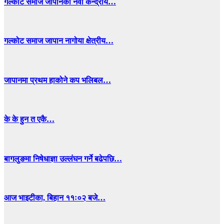
गल्कोट समाज जापानको नवौँ केन्द्रीय…
गल्कोट समाज जापान नागोया क्षेत्रीय…
जापानमा प्रथम हाकोने कप भलिबल…
के के हुन त एकै…
बागलुङमा निषेधाज्ञा उल्लंघन गर्ने बढेपछि…
आज भाइटीका, बिहान ११ः०२ बजे…