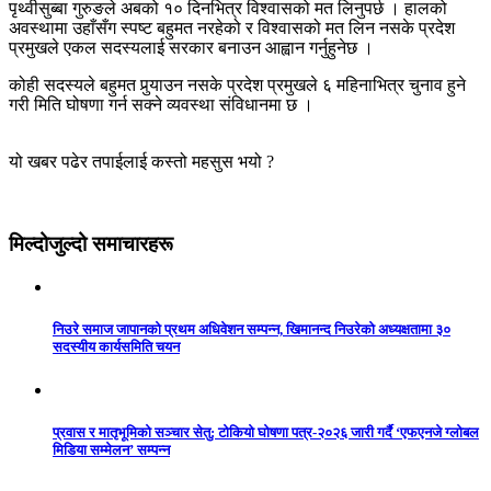
पृथ्वीसुब्बा गुरुङले अबको १० दिनभित्र विश्वासको मत लिनुपर्छ । हालको
अवस्थामा उहाँसँग स्पष्ट बहुमत नरहेको र विश्वासको मत लिन नसके प्रदेश
प्रमुखले एकल सदस्यलाई सरकार बनाउन आह्वान गर्नुहुनेछ ।
कोही सदस्यले बहुमत पुर्‍याउन नसके प्रदेश प्रमुखले ६ महिनाभित्र चुनाव हुने
गरी मिति घोषणा गर्न सक्ने व्यवस्था संविधानमा छ ।
यो खबर पढेर तपाईलाई कस्तो महसुस भयो ?
मिल्दोजुल्दो समाचारहरू
निउरे समाज जापानको प्रथम अधिवेशन सम्पन्न, खिमानन्द निउरेको अध्यक्षतामा ३०
सदस्यीय कार्यसमिति चयन
प्रवास र मातृभूमिको सञ्चार सेतु: टोकियो घोषणा पत्र-२०२६ जारी गर्दै ‘एफएनजे ग्लोबल
मिडिया सम्मेलन’ सम्पन्न