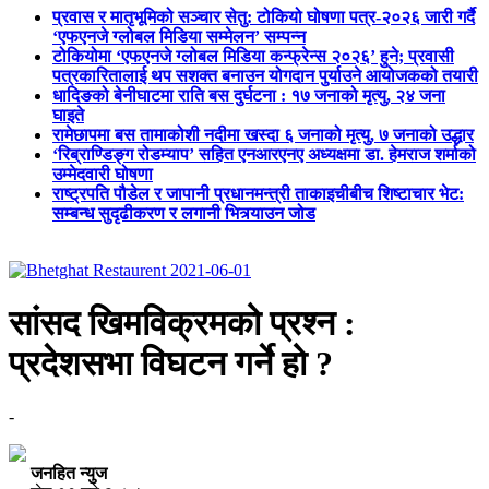
प्रवास र मातृभूमिको सञ्चार सेतु: टोकियो घोषणा पत्र-२०२६ जारी गर्दै
‘एफएनजे ग्लोबल मिडिया सम्मेलन’ सम्पन्न
टोकियोमा ‘एफएनजे ग्लोबल मिडिया कन्फ्रेन्स २०२६’ हुने; प्रवासी
पत्रकारितालाई थप सशक्त बनाउन योगदान पुर्याउने आयोजकको तयारी
धादिङको बेनीघाटमा राति बस दुर्घटना : १७ जनाको मृत्यु, २४ जना
घाइते
रामेछापमा बस तामाकोशी नदीमा खस्दा ६ जनाको मृत्यु, ७ जनाको उद्धार
‘रिब्राण्डिङ्ग रोडम्याप’ सहित एनआरएनए अध्यक्षमा डा. हेमराज शर्माको
उम्मेदवारी घोषणा
राष्ट्रपति पौडेल र जापानी प्रधानमन्त्री ताकाइचीबीच शिष्टाचार भेट:
सम्बन्ध सुदृढीकरण र लगानी भित्र्याउन जोड
सांसद खिमविक्रमको प्रश्न :
प्रदेशसभा विघटन गर्ने हो ?
-
जनहित न्युज