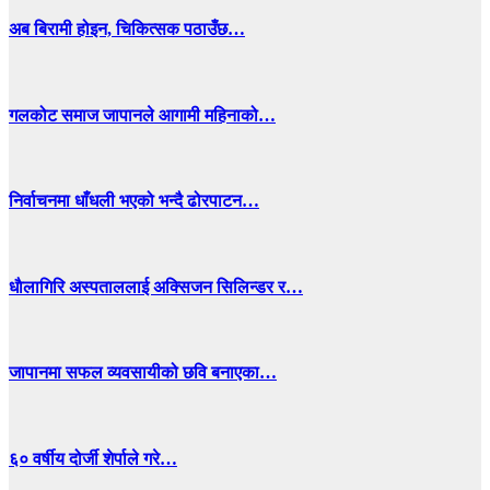
अब बिरामी होइन, चिकित्सक पठाउँछ…
गलकोट समाज जापानले आगामी महिनाको…
निर्वाचनमा धाँधली भएको भन्दै ढोरपाटन…
धाैलागिरि अस्पताललाई अक्सिजन सिलिन्डर र…
जापानमा सफल व्यवसायीको छवि बनाएका…
६० वर्षीय दोर्जी शेर्पाले गरे…