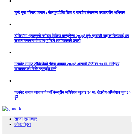
घुम्टे युवा परिवार जापान : खेलकुददेखि शिक्षा र मानवीय सेवासम्म उदाहरणीय अभियान
टोकियोमा ‘एफएनजे ग्लोबल मिडिया कन्फ्रेन्स २०२६’ हुने; प्रवासी पत्रकारितालाई थप
सशक्त बनाउन योगदान पुर्याउने आयोजकको तयारी
गल्कोट समाज टोकियोको ‘तिज धमाका २०२६’ आगामी सेप्टेम्बर १० मा, राष्ट्रिय
कलाकारको विशेष प्रस्तुति रहने
गल्कोट समाज जापानको नवौँ केन्द्रीय अधिवेशन जुलाइ ३० मा: क्षेत्रीय अधिवेशन जुन ३०
हुँदै
ताजा समाचार
लोकप्रिय