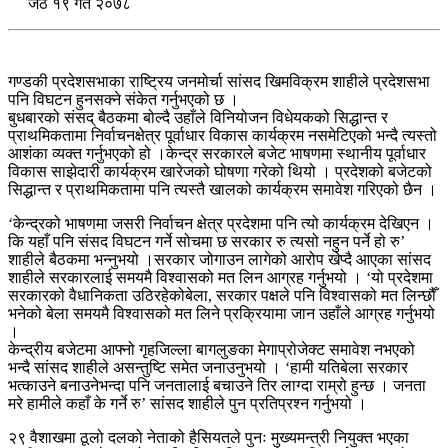
जेठ १९ गते २०७८
गण्डकी प्रदेशसभाका राष्ट्रिय जनमोर्चा सांसद खिमविक्रम शाहीले प्रदेशसभा
पनि विघटन हुनसक्ने संकेत गर्नुभएको छ ।
बुधबारको संसद् बैठकमा बोल्दै उहाँले विनियोजन विधेयकको सिद्धान्त र
प्राथमिकतामा निर्वाचनक्षेत्र पूर्वाधार विकास कार्यक्रम नसमेटिएको भन्दै त्यस्तो
आशंका व्यक्त गर्नुभएको हो ।केन्द्र सरकारले बजेट भाषणमा स्थानीय पूर्वाधार
विकास साझेदारी कार्यक्रम खारेजको घोषणा गरेको थियो । प्रदेशको बजेटको
सिद्धान्त र प्राथमिकतामा पनि त्यस्तै खालको कार्यक्रम समावेश गरिएको छैन ।
‘केन्द्रको भाषणमा जसरी निर्वाचन क्षेत्र प्रदेशमा पनि त्यो कार्यक्रम देखिएन ।
कि यहाँ पनि संसद विघटन गर्ने सोचमा छ सरकार रु त्यसो नहुन पर्ने हो रु’
शाहीले बैठकमा भन्नुभयो ।सरकार जोगाउन लागेको आरोप खेप्दै आएका सांसद
शाहीले सरकारलाई समयमै विश्वासको मत लिन आग्रह गर्नुभयो । ‘यो प्रदेशमा
सरकारको वैधानिकता उठिरहेकोबेला, सरकार पक्षले पनि विश्वासको मत लिन्छौँ
भनेको बेला समयमै विश्वासको मत लिने प्रक्रियामा जान उहाँले आग्रह गर्नुभयो
।
केन्द्रीय बजेटमा आफ्नो गृहजिल्ला बागलुङका मेगाप्रोजेक्ट समावेश नभएको
भन्दै सांसद शाहीले असन्तुष्टि समेत जनाउनुभयो । ‘हामी यतिबेला सरकार
भत्काउने बनाउनेभन्दा पनि जनतालाई बचाउने तिर लाग्दा राम्रो हुन्छ । जनता
मरे हामीले कहाँ के गर्ने रु’ सांसद शाहीले पुन प्रतिप्रश्न गर्नुभयो ।
२९ वैशाखमा ठूलो दलको नेताको हैसियतले पुनः मुख्यमन्त्री नियुक्त भएका