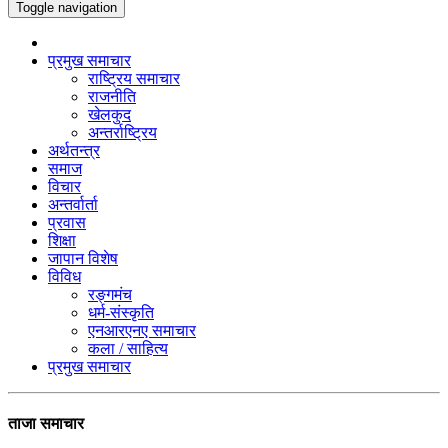
Toggle navigation
प्रमुख समाचार
राष्ट्रिय समाचार
राजनीति
खेलकुद
अन्तर्राष्ट्रिय
अर्थतन्त्र
समाज
विचार
अन्तर्वार्ता
प्रवास
शिक्षा
जापान विशेष
विविध
रङ्गमंच
धर्म-संस्कृति
एनआरएनए समाचार
कला / साहित्य
प्रमुख समाचार
ताजा समाचार