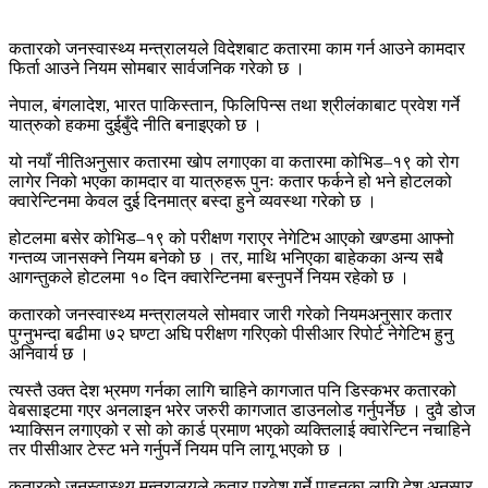
कतारको जनस्वास्थ्य मन्त्रालयले विदेशबाट कतारमा काम गर्न आउने कामदार
फिर्ता आउने नियम सोमबार सार्वजनिक गरेको छ ।
नेपाल, बंगलादेश, भारत पाकिस्तान, फिलिपिन्स तथा श्रीलंकाबाट प्रवेश गर्ने
यात्रुको हकमा दुईबुँदे नीति बनाइएको छ ।
यो नयाँ नीतिअनुसार कतारमा खोप लगाएका वा कतारमा कोभिड–१९ को रोग
लागेर निको भएका कामदार वा यात्रुहरू पुनः कतार फर्कने हो भने होटलको
क्वारेन्टिनमा केवल दुई दिनमात्र बस्दा हुने व्यवस्था गरेको छ ।
होटलमा बसेर कोभिड–१९ को परीक्षण गराएर नेगेटिभ आएको खण्डमा आफ्नो
गन्तव्य जानसक्ने नियम बनेको छ । तर, माथि भनिएका बाहेकका अन्य सबै
आगन्तुकले होटलमा १० दिन क्वारेन्टिनमा बस्नुपर्ने नियम रहेको छ ।
कतारको जनस्वास्थ्य मन्त्रालयले सोमवार जारी गरेको नियमअनुसार कतार
पुग्नुभन्दा बढीमा ७२ घण्टा अघि परीक्षण गरिएको पीसीआर रिपोर्ट नेगेटिभ हुनु
अनिवार्य छ ।
त्यस्तै उक्त देश भ्रमण गर्नका लागि चाहिने कागजात पनि डिस्कभर कतारको
वेबसाइटमा गएर अनलाइन भरेर जरुरी कागजात डाउनलोड गर्नुपर्नेछ । दुवै डोज
भ्याक्सिन लगाएको र सो को कार्ड प्रमाण भएको व्यक्तिलाई क्वारेन्टिन नचाहिने
तर पीसीआर टेस्ट भने गर्नुपर्ने नियम पनि लागू भएको छ ।
कतारको जनस्वास्थ्य मन्त्रालयले कतार प्रवेश गर्ने पाहुनका लागि देश अनुसार