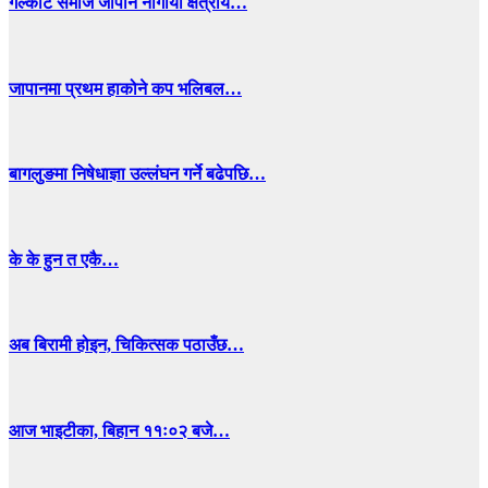
गल्कोट समाज जापान नागोया क्षेत्रीय…
जापानमा प्रथम हाकोने कप भलिबल…
बागलुङमा निषेधाज्ञा उल्लंघन गर्ने बढेपछि…
के के हुन त एकै…
अब बिरामी होइन, चिकित्सक पठाउँछ…
आज भाइटीका, बिहान ११ः०२ बजे…