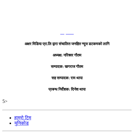
हाम्रो टिम
अक्षर मिडिया प्रा.लि द्वारा संचालित जनहित न्यूज डटकमको लागि
अध्यक्ष: नरिश्वर गौतम
सम्पादक: खगराज गौतम
सह सम्पादक: राम थापा
प्रबन्ध निर्देशक: दिनेश थापा
5>
हाम्रो टिम
युनिकोड