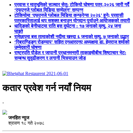
प्रवास र मातृभूमिको सञ्चार सेतु: टोकियो घोषणा पत्र-२०२६ जारी गर्दै
‘एफएनजे ग्लोबल मिडिया सम्मेलन’ सम्पन्न
टोकियोमा ‘एफएनजे ग्लोबल मिडिया कन्फ्रेन्स २०२६’ हुने; प्रवासी
पत्रकारितालाई थप सशक्त बनाउन योगदान पुर्याउने आयोजकको तयारी
धादिङको बेनीघाटमा राति बस दुर्घटना : १७ जनाको मृत्यु, २४ जना
घाइते
रामेछापमा बस तामाकोशी नदीमा खस्दा ६ जनाको मृत्यु, ७ जनाको उद्धार
‘रिब्राण्डिङ्ग रोडम्याप’ सहित एनआरएनए अध्यक्षमा डा. हेमराज शर्माको
उम्मेदवारी घोषणा
राष्ट्रपति पौडेल र जापानी प्रधानमन्त्री ताकाइचीबीच शिष्टाचार भेट:
सम्बन्ध सुदृढीकरण र लगानी भित्र्याउन जोड
कतार प्रवेश गर्न नयाँ नियम
-
जनहित न्युज
श्रावण १८ गते २०७८