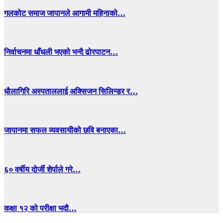
गलकोट समाज जापानले आगामी महिनाको…
निर्वाचनमा धाँधली भएको भन्दै ढोरपाटन…
धाैलागिरि अस्पताललाई अक्सिजन सिलिन्डर र…
जापानमा सफल व्यवसायीको छवि बनाएका…
६० वर्षीय दोर्जी शेर्पाले गरे…
कक्षा १२ को परीक्षा भदौ…