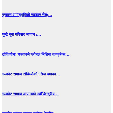
प्रवास र मातृभूमिको सञ्चार सेतु:…
घुम्टे युवा परिवार जापान :…
टोकियोमा ‘एफएनजे ग्लोबल मिडिया कन्फ्रेन्स…
गल्कोट समाज टोकियोको ‘तिज धमाका…
गल्कोट समाज जापानको नवौँ केन्द्रीय…