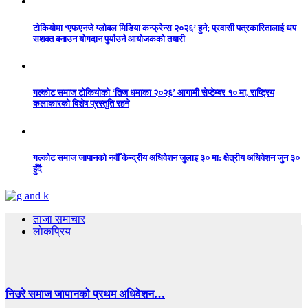
टोकियोमा ‘एफएनजे ग्लोबल मिडिया कन्फ्रेन्स २०२६’ हुने; प्रवासी पत्रकारितालाई थप
सशक्त बनाउन योगदान पुर्याउने आयोजकको तयारी
गल्कोट समाज टोकियोको ‘तिज धमाका २०२६’ आगामी सेप्टेम्बर १० मा, राष्ट्रिय
कलाकारको विशेष प्रस्तुति रहने
गल्कोट समाज जापानको नवौँ केन्द्रीय अधिवेशन जुलाइ ३० मा: क्षेत्रीय अधिवेशन जुन ३०
हुँदै
ताजा समाचार
लोकप्रिय
निउरे समाज जापानको प्रथम अधिवेशन…