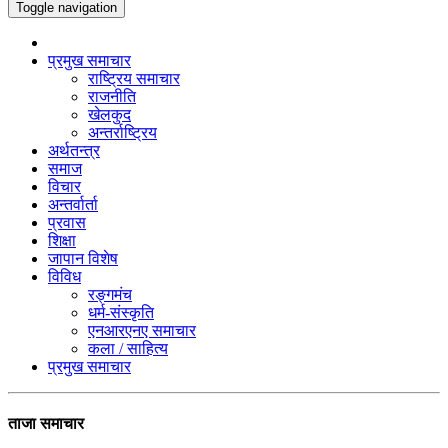
Toggle navigation
प्रमुख समाचार
राष्ट्रिय समाचार
राजनीति
खेलकुद
अन्तर्राष्ट्रिय
अर्थतन्त्र
समाज
विचार
अन्तर्वार्ता
प्रवास
शिक्षा
जापान विशेष
विविध
रङ्गमंच
धर्म-संस्कृति
एनआरएनए समाचार
कला / साहित्य
प्रमुख समाचार
ताजा समाचार