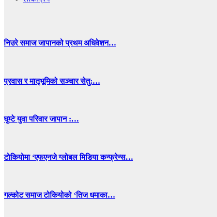
निउरे समाज जापानको प्रथम अधिवेशन…
प्रवास र मातृभूमिको सञ्चार सेतु:…
घुम्टे युवा परिवार जापान :…
टोकियोमा ‘एफएनजे ग्लोबल मिडिया कन्फ्रेन्स…
गल्कोट समाज टोकियोको ‘तिज धमाका…