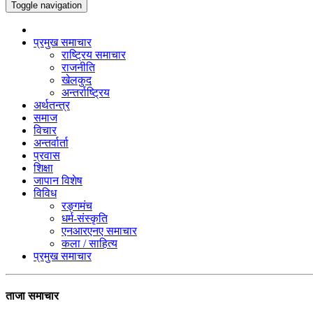
Toggle navigation
प्रमुख समाचार
राष्ट्रिय समाचार
राजनीति
खेलकुद
अन्तर्राष्ट्रिय
अर्थतन्त्र
समाज
विचार
अन्तर्वार्ता
प्रवास
शिक्षा
जापान विशेष
विविध
रङ्गमंच
धर्म-संस्कृति
एनआरएनए समाचार
कला / साहित्य
प्रमुख समाचार
ताजा समाचार