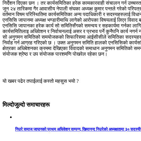
निर्देशन दिएका छन । तर कार्यसमितिका हरेक कामकारवाही संचालन गर्न उच्चस
जुन २४ तारिकमा गैर आवासीय नेपाली संघका अध्यक्ष कुमार पन्तले गरेको परिपत्रमा
वर्तमान विषम परिस्थितिमा कार्यसमितिका अन्य पदाधिकारी र सदस्यहरुलाई विध
एनसिसि जापानमा अध्यक्ष भण्डारीमाथि लागेको आरोपका विषयलाई लिएर विवाद बढ
एनसिसि जापानका हरेक कार्य सो समितिसँगको समन्वय र सहकार्यमा गर्नका लागि सम
कार्यसमितिलाइ अधिवेशन र निर्वाचनलाई असर र प्रभाव पर्ने कुनैपनि कार्य नगर
सो अनुगमन समितिको समयोजकको सिफारिसमा आईसीसीले समितिका सदस्यहरुको हेर
निर्वाह गर्न आग्रह गरिएको छ । उक्त अनुगमन समिति हालको एनसिसिको कार्
क्षेत्रका अधिबेशनका क्रममा देखिएका विवादको समाधान अनुगमन समितिको समन्व
संयोजक श्रेष्ठ र उप संयोजक पारशमणि पोखरेल रहेका छन।
यो खबर पढेर तपाईलाई कस्तो महसुस भयो ?
मिल्दोजुल्दो समाचारहरू
निउरे समाज जापानको प्रथम अधिवेशन सम्पन्न, खिमानन्द निउरेको अध्यक्षतामा ३० सदस्य