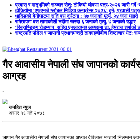
प्रवास र मातृभूमिको सञ्चार सेतु: टोकियो घोषणा पत्र-२०२६ जारी गर्दै 
टोकियोमा ‘एफएनजे ग्लोबल मिडिया कन्फ्रेन्स २०२६’ हुने; प्रवासी प
धादिङको बेनीघाटमा राति बस दुर्घटना : १७ जनाको मृत्यु, २४ जना घाइते
रामेछापमा बस तामाकोशी नदीमा खस्दा ६ जनाको मृत्यु, ७ जनाको उद्धार
‘रिब्राण्डिङ्ग रोडम्याप’ सहित एनआरएनए अध्यक्षमा डा. हेमराज शर्माको उ
राष्ट्रपति पौडेल र जापानी प्रधानमन्त्री ताकाइचीबीच शिष्टाचार भेट: सम
गैर आवासीय नेपाली संघ जापानको कार्यस
आग्रह
-
जनहित न्युज
असार १६ गते २०७८
जापान-गैर आवासीय नेपाली संघ जापानका अध्यक्ष देविलाल भण्डारी निलम्बन अवस्