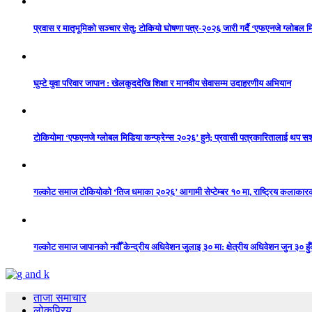
प्रवास र मातृभूमिको सञ्चार सेतु: टोकियो घोषणा पत्र-२०२६ जारी गर्दै ‘एफएनजे ग्लोबल मि
घुम्टे युवा परिवार जापान : खेलकुददेखि शिक्षा र मानवीय सेवासम्म उदाहरणीय अभियान
टोकियोमा ‘एफएनजे ग्लोबल मिडिया कन्फ्रेन्स २०२६’ हुने; प्रवासी पत्रकारितालाई थप 
गल्कोट समाज टोकियोको ‘तिज धमाका २०२६’ आगामी सेप्टेम्बर १० मा, राष्ट्रिय कलाकारको 
गल्कोट समाज जापानको नवौँ केन्द्रीय अधिवेशन जुलाइ ३० मा: क्षेत्रीय अधिवेशन जुन ३० हुँद
ताजा समाचार
लोकप्रिय