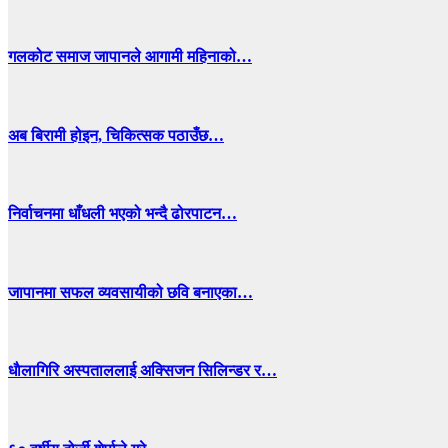
गलकोट समाज जापानले आगामी महिनाको…
अब बिरामी होइन, चिकित्सक पठाउँछ…
निर्वाचनमा धाँधली भएको भन्दै ढोरपाटन…
जापानमा सफल व्यवसायीको छवि बनाएका…
धाैलागिरि अस्पताललाई अक्सिजन सिलिन्डर र…