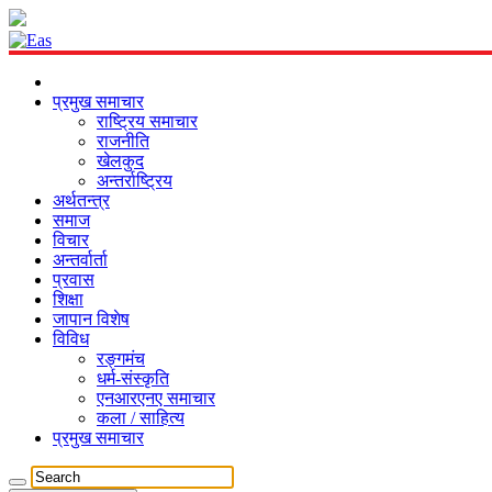
प्रमुख समाचार
राष्ट्रिय समाचार
राजनीति
खेलकुद
अन्तर्राष्ट्रिय
अर्थतन्त्र
समाज
विचार
अन्तर्वार्ता
प्रवास
शिक्षा
जापान विशेष
विविध
रङ्गमंच
धर्म-संस्कृति
एनआरएनए समाचार
कला / साहित्य
प्रमुख समाचार