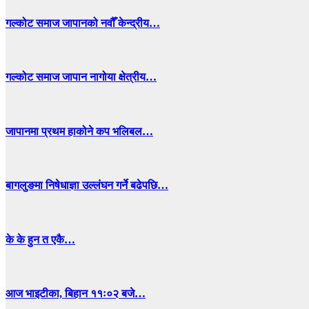
गल्कोट समाज जापानको नवौँ केन्द्रीय…
गल्कोट समाज जापान नागोया क्षेत्रीय…
जापानमा प्रथम हाकोने कप भलिबल…
बागलुङमा निषेधाज्ञा उल्लंघन गर्ने बढेपछि…
के के हुन त एकै…
आज भाइटीका, बिहान ११ः०२ बजे…