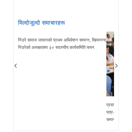
मिल्दोजुल्दो समाचारहरू
निउरे समाज जापानको प्रथम अधिवेशन सम्पन्न, खिमानन्द
निउरेको अध्यक्षतामा ३० सदस्यीय कार्यसमिति चयन
प्रवास र मातृभूम
पत्र-२०२६ जारी 
सम्पन्न