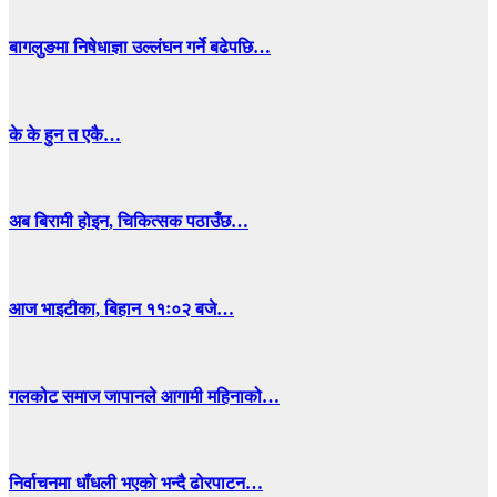
बागलुङमा निषेधाज्ञा उल्लंघन गर्ने बढेपछि…
के के हुन त एकै…
अब बिरामी होइन, चिकित्सक पठाउँछ…
आज भाइटीका, बिहान ११ः०२ बजे…
गलकोट समाज जापानले आगामी महिनाको…
निर्वाचनमा धाँधली भएको भन्दै ढोरपाटन…