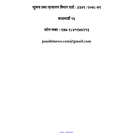
सूचना तथा प्रसारण विभाग दर्ता : ३३४९ /२०७८-७९
काठमाडौं १६
फोन नम्बर +९७७-९८४१९७४२१३
janahitnews.com@gmail.com
हाम्रो टिम