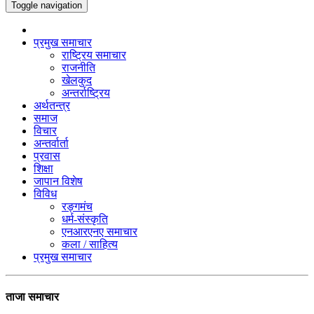
Toggle navigation
प्रमुख समाचार
राष्ट्रिय समाचार
राजनीति
खेलकुद
अन्तर्राष्ट्रिय
अर्थतन्त्र
समाज
विचार
अन्तर्वार्ता
प्रवास
शिक्षा
जापान विशेष
विविध
रङ्गमंच
धर्म-संस्कृति
एनआरएनए समाचार
कला / साहित्य
प्रमुख समाचार
ताजा समाचार