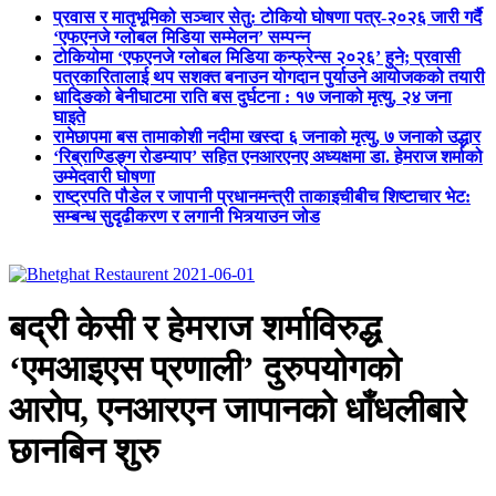
प्रवास र मातृभूमिको सञ्चार सेतु: टोकियो घोषणा पत्र-२०२६ जारी गर्दै
‘एफएनजे ग्लोबल मिडिया सम्मेलन’ सम्पन्न
टोकियोमा ‘एफएनजे ग्लोबल मिडिया कन्फ्रेन्स २०२६’ हुने; प्रवासी
पत्रकारितालाई थप सशक्त बनाउन योगदान पुर्याउने आयोजकको तयारी
धादिङको बेनीघाटमा राति बस दुर्घटना : १७ जनाको मृत्यु, २४ जना
घाइते
रामेछापमा बस तामाकोशी नदीमा खस्दा ६ जनाको मृत्यु, ७ जनाको उद्धार
‘रिब्राण्डिङ्ग रोडम्याप’ सहित एनआरएनए अध्यक्षमा डा. हेमराज शर्माको
उम्मेदवारी घोषणा
राष्ट्रपति पौडेल र जापानी प्रधानमन्त्री ताकाइचीबीच शिष्टाचार भेट:
सम्बन्ध सुदृढीकरण र लगानी भित्र्याउन जोड
बद्री केसी र हेमराज शर्माविरुद्ध
‘एमआइएस प्रणाली’ दुरुपयोगको
आरोप, एनआरएन जापानको धाँधलीबारे
छानबिन शुरु