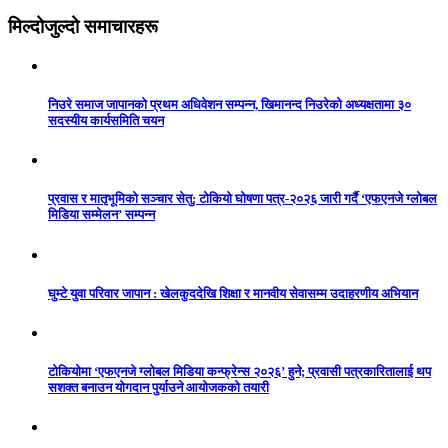
मिल्दोजुल्दो समाचारहरू
निउरे समाज जापानको प्रथम अधिवेशन सम्पन्न, खिमानन्द निउरेको अध्यक्षतामा ३०
सदस्यीय कार्यसमिति चयन
प्रवास र मातृभूमिको सञ्चार सेतु: टोकियो घोषणा पत्र-२०२६ जारी गर्दै ‘एफएनजे ग्लोबल
मिडिया सम्मेलन’ सम्पन्न
घुम्टे युवा परिवार जापान : खेलकुददेखि शिक्षा र मानवीय सेवासम्म उदाहरणीय अभियान
टोकियोमा ‘एफएनजे ग्लोबल मिडिया कन्फ्रेन्स २०२६’ हुने; प्रवासी पत्रकारितालाई थप
सशक्त बनाउन योगदान पुर्याउने आयोजकको तयारी