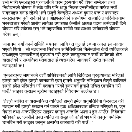
शर्मा माथि एमआइएस प्रणालीको चरम दुरुपयोग गर्दै विश्व सम्मेलन तथा
निर्वाचनको घोषणा भै सके पछि पनि आफु निकट एनसीसीहरु मार्फत नयाँ
सदस्यहरु बनाइ रहेको भन्ने उजुरी केन्द्रीय अध्यक्ष कुमार पन्त र परराष्ट्र
मन्त्रालयमा पुगी सकेको छ। आइएलओको सहयोगमा सञ्चालित परियोजनामा
भ्रस्टाचार गरेको आरोप लागेका उपाध्यक्ष केसीले अध्यक्ष पदमा उम्मेदवारी दिने
घोषणा गरि सकेका छन् भने महासचिव शर्माले उपाध्यक्षमा उम्मेदवारी घोषणा
गरेका छन्।
जापानमा नयाँ कार्य समिति चयनका लागि गत जुलाई ३० मा अनलाइन मतदान
भएको थियो। सो मतदानमा निर्वाचन समितिसँगको मिलेमतोमा केही व्यक्तिहरुले
एमआइएस प्रणालीलाई दुरुपयोग गरी एउटै कम्प्युटरबाट सयौं व्यक्तिको भोट
खसालेको र सम्बन्धित मतदातालाई त्यसबारेमा जानकारी समेत नभएको
बताइएको छ।
‘एनआरएनए जापानको दशौं अधिवेशनको लागि डिजिटल प्रकृयाबाट भरिएको
हाम्रो फर्म इमेल हाम्रो जानकारी एवम् हाम्रो अनुमति नलिइकन तेश्रो व्यक्तिले
हाम्रो इमेल परिवर्तन गरी मतदान गरेको हुनसक्ने हुनाले उचित छानबिन गरी
पाउँ,’ साइबर क्राइम ब्यूरोमा पठाइएको निवेदनमा उल्लेख छ।
‘तेश्रो व्यक्ति वा असम्बन्धित व्यक्तिले हाम्रो इमेल अनुमतिविना फेरबदल गरी
मतदान गरी हाम्रो मतदान गर्न पाउने हक अधिकारबाट बन्चित गरिएको छ, जुन
नेपाल तथा अन्तर्राष्ट्रिय साइबर कानुन अन्तर्गत अपराध हुन आउँछ’ निवेदनमा
भनिएको छ, ‘त्यसैले उक्त व्यक्ति वा समूह जो कोही भए पनि कानुन बमोजिम
छानबिन गरी साइबर कानुन अन्तर्गत कारबाही गरी पाउँ।’