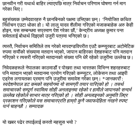
छानवीन गरी यथार्थ बाहिर ल्याएपछि मात्र निर्वाचन परिणाम घोषणा गर्न माग
गरेका थिए।
बहुसंख्यक उम्मेदवारहरु नै छानबिनको पक्षमा उभिएका छन्। ‘नियोजित कथित
निर्वाचन एउटा धोका हो। यो लालु यादव शैलीमा गरिएको मजाकबाहेक अरु केही
होइन, यस सम्बन्धमा सप्रमाण पेश गरेका छौं,’ केन्द्रीय अध्यक्ष कुमार पन्त
समेतलाई बोधार्थ दिइएको उजुरी पत्रमा भनिएको छ।
त्यस्तै, निर्वाचन समितिले तय गरेको मापदण्डविपरीत एउटै कम्प्युरबाट अटोमेटिक
रुपमा सयौंको संख्यामा मतदान भएको, जापान बाहिरका देशहरुबाट पनि मतदान
गरिएको र त्यसरी गरिएको मतदानको संख्या पनि धेरै रहेको उजुरीमा उल्लेख छ।
निवेदकहरूले नेपालका काठमाडौं र पोखरा तथा भारतका विभिन्न शहरहरुबाट
पनि मतदान भएको मतदानमा प्रयोग गरिएको कम्प्युटर, लोकेसन तथा आइपी
एड्रेस लगायतका प्रमाण पनि उजुरीमा समावेश गरेका छन्। *
जानकारी
:
स्वदेशनेपाल डट कमको सहयोगमा यो सामग्री तयार पारिएको हो । तसर्थ
समाचारको सम्पूर्ण स्वामित्व सोही अनलाइनमा रहेको र हामीले जापानको सन्दर्भ
उल्लेख रहेकोले साभार मात्र गरिएको हो । सोही अनलाइनको अनुमति लिएर
प्रकाशन गरिएकोले यस समाचारप्रति हाम्रो कुनै जवाफदेहिता नरहने स्पष्ट
पार्न चाहन्छौ । सम्पादक
यो खबर पढेर तपाईलाई कस्तो महसुस भयो ?