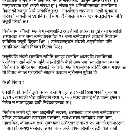
गैरआवासीय नेपाली नेपाली संघ नेपाल सरकारको कानुन अन्तर्गत परराष्ट्र
मन्त्रालयमा दर्ता भएको संस्था हो। संघमा हुने अनियमितताको छानबिनमा
नेपालको कानुन सिधै आकर्षित हुन्छ। एनआरएन जापानमा भएको चुनावमा
गरिएको धाधलीको छानबिन गर्न माग गर्दै नेपालको परराष्ट्र मन्त्रालय मा पनि
उजुरी परेको छ।
निर्वाचनमा धाँधली भएको प्रमाणसहित आइसीसी सदस्यका दुई तथा एनसीसी
अध्यक्षका चार जना उम्मेदवारसहित २९ जना उम्मेदवारले तत्कालै निर्वाचन
समितिमा उजुरी दिएका थिए । उम्मेदवारहरुले संघको आइसीसीमा पनि
छानबिनका लागि निवेदन दिएका थिए।
उजुरीपछि संघले छानबिन समिति बनाएर छानबिन थालेपछि छानबिनको
प्रतिवेदन सार्वजनिक नहुँदै आइसीसीकै केही उच्च पदाधिकारीहरुको दबाबमा
निर्वाचन समितिले एक पक्षलाई निर्वाचित भएको प्रमाणपत्र दिँदै सपथ गराएपछि
यो विवाद नेपाल प्रहरीको साइबर क्राइम ब्यूरोसम्म पुगेको हो।
के हो विवाद ?
एनसीसीको नयाँ नेतृत्व चयनका लागि जुलाई ३० तारिखमा भएको चुनावमा
३,६१५ नक्कली भोट हालिएको तथा १,१०० मतदातालाई भोट हाल्न इमेल र
मेसेज नै नपठाइएको दावी निवेदकहरुको छ।
निर्वाचन लगत्तै दुई जना आइसीसी सदस्य, अध्यक्षका चार जना उम्मेदवारहरु,
वरिष्ठ उपाध्यक्षका उम्मेदवार एकजना, उपाध्यक्षका उम्मेदवार सात जना,
महासचिव, कोषाध्यक्ष तथा सदस्यका उम्मेदवार लगायत २९ जनाले एनआरएनए
जापानको अध्यक्ष मण्डललाई एक पत्र लेखी विश्वासिलो आईटी विज्ञ राखी