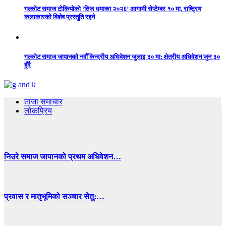
गल्कोट समाज टोकियोको ‘तिज धमाका २०२६’ आगामी सेप्टेम्बर १० मा, राष्ट्रिय
कलाकारको विशेष प्रस्तुति रहने
गल्कोट समाज जापानको नवौँ केन्द्रीय अधिवेशन जुलाइ ३० मा: क्षेत्रीय अधिवेशन जुन ३०
हुँदै
ताजा समाचार
लोकप्रिय
निउरे समाज जापानको प्रथम अधिवेशन…
प्रवास र मातृभूमिको सञ्चार सेतु:…