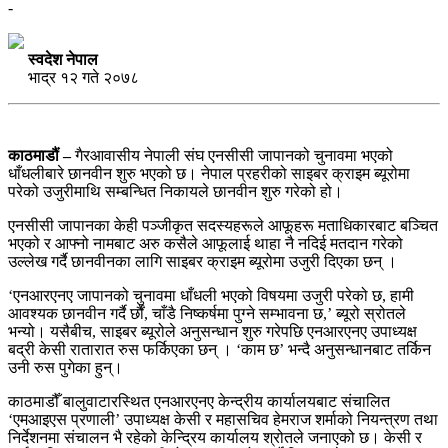
-
स्वदेश नेपाल
भाद्र १२ गते २०७८
काठमाडौं –
गैरआवासीय नेपाली संघ एनसीसी जापानको चुनावमा भएको
धाँधलीबारे छानवीन शुरु भएको छ। नेपाल प्रहरीको साइबर क्राइम ब्यूरोमा
परेको उजुरीमाथि सम्बन्धित निकायले छानवीन शुरु गरेको हो।
एनसीसी जापानका केही पञ्जीकृत सदस्यहरूले आफूहरू मताधिकारबाट बञ्चित
भएको र आफ्नो नामबाट अरु कसैले आफूलाई थाहा नै नदिई मतदान गरेको
उल्लेख गर्दै छानवीनका लागि साइबर क्राइम ब्यूरोमा उजुरी दिएका छन् ।
‘एनआरएनए जापानको चुनावमा धाँधली भएको विषयमा उजुरी परेको छ, हामी
आवश्यक छानवीन गर्दै र्छौं, चाँडै निष्कर्षमा पुग्ने सम्भावना छ,’ ब्यूरो स्रोतले
भन्यो। यसैबीच, साइबर ब्यूरोले अनुसन्धान शुरु गरेपछि एनआरएनए उपाध्यक्ष
बद्री केसी रातारात रुस फर्किएका छन् । ‘काम छ’ भन्दै अनुसन्धानबाट तर्किन
उनी रुस पुगेका हुन्।
काठमाडौँ बालुवाटारस्थित एनआरएनए केन्द्रीय कार्यालयबाट संचालित
‘एमआइएस प्रणाली’ उपाध्यक्ष केसी र महासचिव हेमराज शर्माको नियन्त्रण तथा
निर्देशनमा संचालन भै रहेको केन्द्रिय कार्यालय श्रोतले जनाएको छ। केसी र