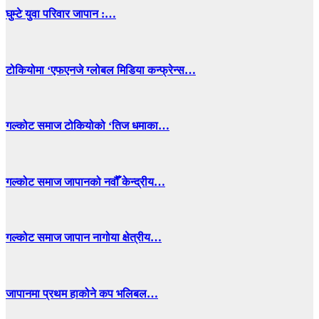
घुम्टे युवा परिवार जापान :…
टोकियोमा ‘एफएनजे ग्लोबल मिडिया कन्फ्रेन्स…
गल्कोट समाज टोकियोको ‘तिज धमाका…
गल्कोट समाज जापानको नवौँ केन्द्रीय…
गल्कोट समाज जापान नागोया क्षेत्रीय…
जापानमा प्रथम हाकोने कप भलिबल…