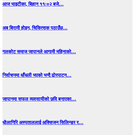
आज भाइटीका, बिहान ११ः०२ बजे…
अब बिरामी होइन, चिकित्सक पठाउँछ…
गलकोट समाज जापानले आगामी महिनाको…
निर्वाचनमा धाँधली भएको भन्दै ढोरपाटन…
जापानमा सफल व्यवसायीको छवि बनाएका…
धाैलागिरि अस्पताललाई अक्सिजन सिलिन्डर र…