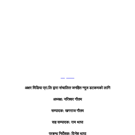
हाम्रो टिम
अक्षर मिडिया प्रा.लि द्वारा संचालित जनहित न्यूज डटकमको लागि
अध्यक्ष: नरिश्वर गौतम
सम्पादक: खगराज गौतम
सह सम्पादक: राम थापा
प्रबन्ध निर्देशक: दिनेश थापा