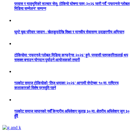
प्रवास र मातृभूमिको सञ्चार सेतु: टोकियो घोषणा पत्र-२०२६ जारी गर्दै ‘एफएनजे ग्लोबल
मिडिया सम्मेलन’ सम्पन्न
घुम्टे युवा परिवार जापान : खेलकुददेखि शिक्षा र मानवीय सेवासम्म उदाहरणीय अभियान
टोकियोमा ‘एफएनजे ग्लोबल मिडिया कन्फ्रेन्स २०२६’ हुने; प्रवासी पत्रकारितालाई थप
सशक्त बनाउन योगदान पुर्याउने आयोजकको तयारी
गल्कोट समाज टोकियोको ‘तिज धमाका २०२६’ आगामी सेप्टेम्बर १० मा, राष्ट्रिय
कलाकारको विशेष प्रस्तुति रहने
गल्कोट समाज जापानको नवौँ केन्द्रीय अधिवेशन जुलाइ ३० मा: क्षेत्रीय अधिवेशन जुन ३०
हुँदै