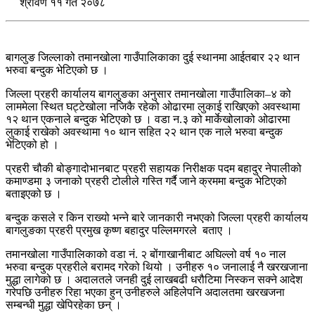
श्रावण ११ गते २०७८
बागलुङ जिल्लाको तमानखोला गाउँपालिकाका दुई स्थानमा आईतबार २२ थान
भरुवा बन्दुक भेटिएको छ ।
जिल्ला प्रहरी कार्यालय बागलुङका अनुसार तमानखोला गाउँपालिका–४ को
लाममेला स्थित घट्टेखोला नजिकै रहेको ओढारमा लुकाई राखिएको अवस्थामा
१२ थान एकनाले बन्दुक भेटिएको छ । वडा न.३ को मार्केखोलाको ओढारमा
लुकाई राखेको अवस्थामा १० थान सहित २२ थान एक नाले भरुवा बन्दुक
भेटिएको हो ।
प्रहरी चौकी बोङ्गादोभानबाट प्रहरी सहायक निरीक्षक पदम बहादुर नेपालीको
कमाण्डमा ३ जनाको प्रहरी टोलीले गस्ति गर्दै जाने क्रममा बन्दुक भेटिएको
बताइएको छ ।
बन्दुक कसले र किन राख्यो भन्ने बारे जानकारी नभएको जिल्ला प्रहरी कार्यालय
बागलुङका प्रहरी प्रमुख कृष्ण बहादुर पल्लिमगरले बताए ।
तमानखोला गाउँपालिकाको वडा नं. २ बोंगाखानीबाट अघिल्लो वर्ष १० नाल
भरुवा बन्दुक प्रहरीले बरामद गरेको थियो । उनीहरु १० जनालाई नै खरखजाना
मुद्धा लागेको छ । अदालतले जनही दुई लाखबढी धरौटिमा निस्कन सक्ने आदेश
गरेपछि उनीहरु रिहा भएका हुन् उनीहरुले अहिलेपनि अदालतमा खरखजना
सम्बन्धी मुद्धा खेपिरहेका छन् ।