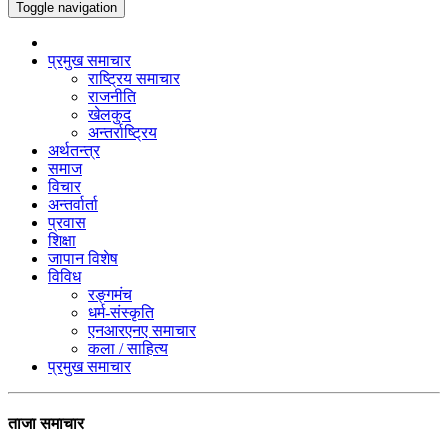
Toggle navigation
प्रमुख समाचार
राष्ट्रिय समाचार
राजनीति
खेलकुद
अन्तर्राष्ट्रिय
अर्थतन्त्र
समाज
विचार
अन्तर्वार्ता
प्रवास
शिक्षा
जापान विशेष
विविध
रङ्गमंच
धर्म-संस्कृति
एनआरएनए समाचार
कला / साहित्य
प्रमुख समाचार
ताजा समाचार