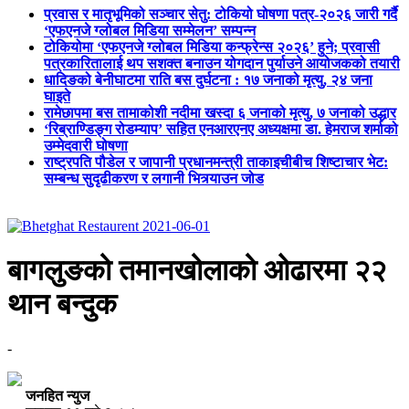
प्रवास र मातृभूमिको सञ्चार सेतु: टोकियो घोषणा पत्र-२०२६ जारी गर्दै
‘एफएनजे ग्लोबल मिडिया सम्मेलन’ सम्पन्न
टोकियोमा ‘एफएनजे ग्लोबल मिडिया कन्फ्रेन्स २०२६’ हुने; प्रवासी
पत्रकारितालाई थप सशक्त बनाउन योगदान पुर्याउने आयोजकको तयारी
धादिङको बेनीघाटमा राति बस दुर्घटना : १७ जनाको मृत्यु, २४ जना
घाइते
रामेछापमा बस तामाकोशी नदीमा खस्दा ६ जनाको मृत्यु, ७ जनाको उद्धार
‘रिब्राण्डिङ्ग रोडम्याप’ सहित एनआरएनए अध्यक्षमा डा. हेमराज शर्माको
उम्मेदवारी घोषणा
राष्ट्रपति पौडेल र जापानी प्रधानमन्त्री ताकाइचीबीच शिष्टाचार भेट:
सम्बन्ध सुदृढीकरण र लगानी भित्र्याउन जोड
बागलुङको तमानखोलाको ओढारमा २२
थान बन्दुक
-
जनहित न्युज