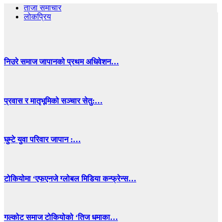
ताजा समाचार
लोकप्रिय
निउरे समाज जापानको प्रथम अधिवेशन…
प्रवास र मातृभूमिको सञ्चार सेतु:…
घुम्टे युवा परिवार जापान :…
टोकियोमा ‘एफएनजे ग्लोबल मिडिया कन्फ्रेन्स…
गल्कोट समाज टोकियोको ‘तिज धमाका…