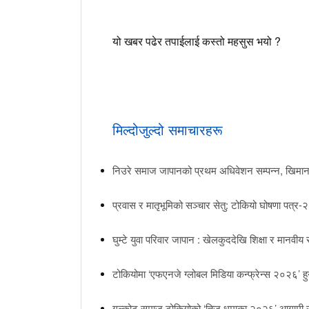
यो खबर पढेर तपाईलाई कस्तो महसुस भयो ?
मिल्दोजुल्दो समाचारहरू
निउरे समाज जापानको प्रथम अधिवेशन सम्पन्न, खिमानन
प्रवास र मातृभूमिको सञ्चार सेतु: टोकियो घोषणा पत्र-२
घुम्टे युवा परिवार जापान : खेलकुददेखि शिक्षा र मानव
टोकियोमा ‘एफएनजे ग्लोबल मिडिया कन्फ्रेन्स २०२६’ ह
गल्कोट समाज टोकियोको ‘तिज धमाका २०२६’ आगामी सेप्टे