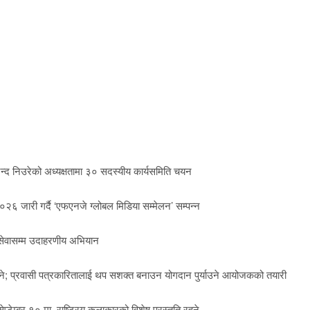
्द निउरेको अध्यक्षतामा ३० सदस्यीय कार्यसमिति चयन
०२६ जारी गर्दै ‘एफएनजे ग्लोबल मिडिया सम्मेलन’ सम्पन्न
ीय सेवासम्म उदाहरणीय अभियान
ुने; प्रवासी पत्रकारितालाई थप सशक्त बनाउन योगदान पुर्याउने आयोजकको तयारी
म्बर १० मा, राष्ट्रिय कलाकारको विशेष प्रस्तुति रहने