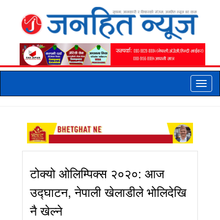
Toggle
naviga
टोक्यो ओलिम्पिक्स २०२०: आज
उद्घाटन, नेपाली खेलाडीले भोलिदेखि
नै खेल्ने