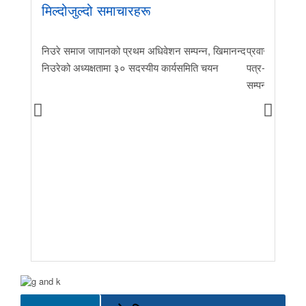
मिल्दोजुल्दो समाचारहरू
माज जापानको प्रथम अधिवेशन सम्पन्न, खिमानन्द
प्रवास र मातृभूमिको सञ्चार सेतु: टो
 अध्यक्षतामा ३० सदस्यीय कार्यसमिति चयन
पत्र-२०२६ जारी गर्दै ‘एफएनजे ग्लो
सम्पन्न