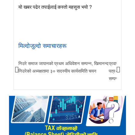
यो खबर पढेर तपाईलाई कस्तो महसुस भयो ?
मिल्दोजुल्दो समाचारहरू
निउरे समाज जापानको प्रथम अधिवेशन सम्पन्न, खिमानन्द
प्रवास र मातृभूम
निउरेको अध्यक्षतामा ३० सदस्यीय कार्यसमिति चयन
पत्र-२०२६ जारी 
सम्पन्न