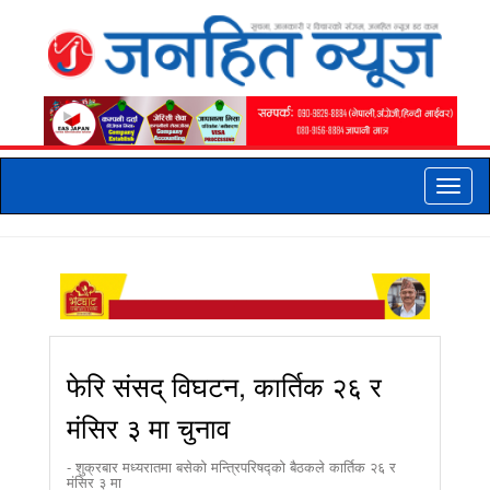
Toggle
naviga
फेरि संसद् विघटन, कार्तिक २६ र
मंसिर ३ मा चुनाव
- शुक्रबार मध्यरातमा बसेको मन्त्रिपरिषद्को बैठकले कार्तिक २६ र
मंसिर ३ मा