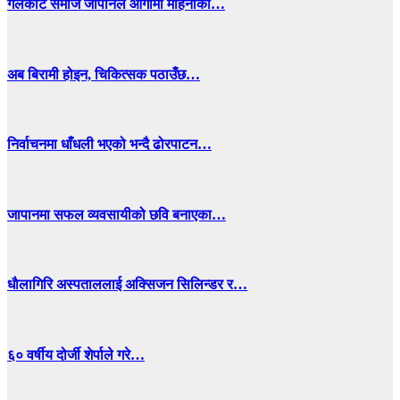
गलकोट समाज जापानले आगामी महिनाको…
अब बिरामी होइन, चिकित्सक पठाउँछ…
निर्वाचनमा धाँधली भएको भन्दै ढोरपाटन…
जापानमा सफल व्यवसायीको छवि बनाएका…
धाैलागिरि अस्पताललाई अक्सिजन सिलिन्डर र…
६० वर्षीय दोर्जी शेर्पाले गरे…