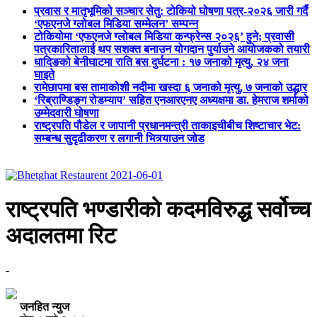
प्रवास र मातृभूमिको सञ्चार सेतु: टोकियो घोषणा पत्र-२०२६ जारी गर्दै
‘एफएनजे ग्लोबल मिडिया सम्मेलन’ सम्पन्न
टोकियोमा ‘एफएनजे ग्लोबल मिडिया कन्फ्रेन्स २०२६’ हुने; प्रवासी
पत्रकारितालाई थप सशक्त बनाउन योगदान पुर्याउने आयोजकको तयारी
धादिङको बेनीघाटमा राति बस दुर्घटना : १७ जनाको मृत्यु, २४ जना
घाइते
रामेछापमा बस तामाकोशी नदीमा खस्दा ६ जनाको मृत्यु, ७ जनाको उद्धार
‘रिब्राण्डिङ्ग रोडम्याप’ सहित एनआरएनए अध्यक्षमा डा. हेमराज शर्माको
उम्मेदवारी घोषणा
राष्ट्रपति पौडेल र जापानी प्रधानमन्त्री ताकाइचीबीच शिष्टाचार भेट:
सम्बन्ध सुदृढीकरण र लगानी भित्र्याउन जोड
राष्ट्रपति भण्डारीको कदमविरुद्ध सर्वोच्च
अदालतमा रिट
-
जनहित न्युज