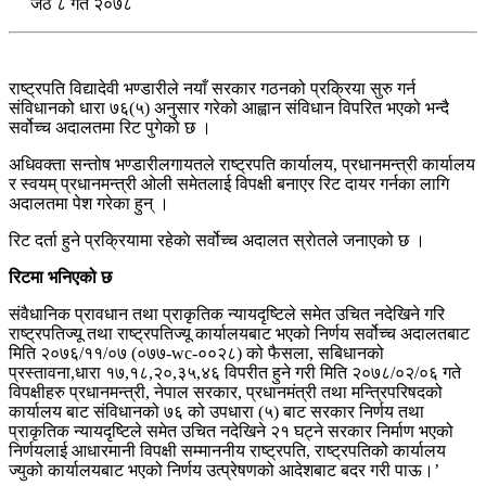
जेठ ८ गते २०७८
राष्ट्रपति विद्यादेवी भण्डारीले नयाँ सरकार गठनको प्रक्रिया सुरु गर्न
संविधानको धारा ७६(५) अनुसार गरेको आह्वान संविधान विपरित भएको भन्दै
सर्वोच्च अदालतमा रिट पुगेको छ ।
अधिवक्ता सन्तोष भण्डारीलगायतले राष्ट्रपति कार्यालय, प्रधानमन्त्री कार्यालय
र स्वयम् प्रधानमन्त्री ओली समेतलाई विपक्षी बनाएर रिट दायर गर्नका लागि
अदालतमा पेश गरेका हुन् ।
रिट दर्ता हुने प्रक्रियामा रहेकाे सर्वोच्च अदालत स्राेतले जनाएको छ ।
रिटमा भनिएको छ
संवैधानिक प्रावधान तथा प्राकृतिक न्यायदृष्टिले समेत उचित नदेखिने गरि
राष्ट्रपतिज्यू तथा राष्ट्रपतिज्यू कार्यालयबाट भएको निर्णय सर्वोच्च अदालतबाट
मिति २०७६/११/०७ (०७७-wc-००२८) को फैसला, सबिधानको
प्रस्तावना,धारा १७,१८,२०,३५,४६ विपरीत हुने गरी मिति २०७८/०२/०६ गते
विपक्षीहरु प्रधानमन्त्री, नेपाल सरकार, प्रधानमंत्री तथा मन्त्रिपरिषदको
कार्यालय बाट संविधानको ७६ को उपधारा (५) बाट सरकार निर्णय तथा
प्राकृतिक न्यायदृष्टिले समेत उचित नदेखिने २१ घट्ने सरकार निर्माण भएको
निर्णयलाई आधारमानी विपक्षी सम्माननीय राष्ट्रपति, राष्ट्रपतिको कार्यालय
ज्युको कार्यालयबाट भएको निर्णय उत्प्रेषणको आदेशबाट बदर गरी पाऊ।’