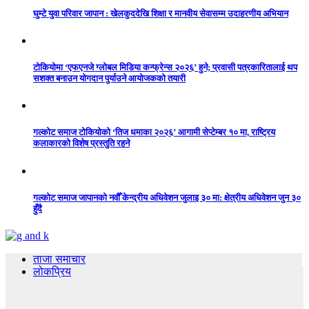
घुम्टे युवा परिवार जापान : खेलकुददेखि शिक्षा र मानवीय सेवासम्म उदाहरणीय अभियान
टोकियोमा ‘एफएनजे ग्लोबल मिडिया कन्फ्रेन्स २०२६’ हुने; प्रवासी पत्रकारितालाई थप
सशक्त बनाउन योगदान पुर्याउने आयोजकको तयारी
गल्कोट समाज टोकियोको ‘तिज धमाका २०२६’ आगामी सेप्टेम्बर १० मा, राष्ट्रिय
कलाकारको विशेष प्रस्तुति रहने
गल्कोट समाज जापानको नवौँ केन्द्रीय अधिवेशन जुलाइ ३० मा: क्षेत्रीय अधिवेशन जुन ३०
हुँदै
ताजा समाचार
लोकप्रिय