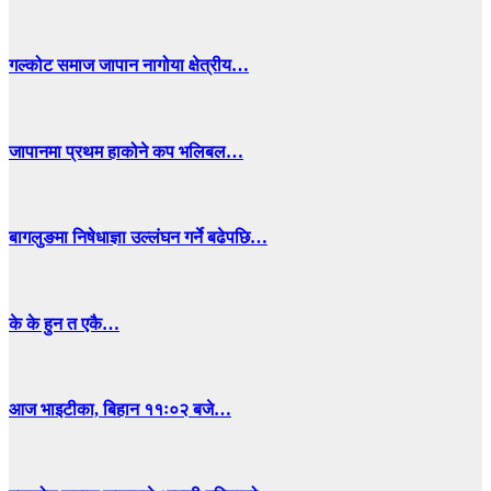
गल्कोट समाज जापान नागोया क्षेत्रीय…
जापानमा प्रथम हाकोने कप भलिबल…
बागलुङमा निषेधाज्ञा उल्लंघन गर्ने बढेपछि…
के के हुन त एकै…
आज भाइटीका, बिहान ११ः०२ बजे…