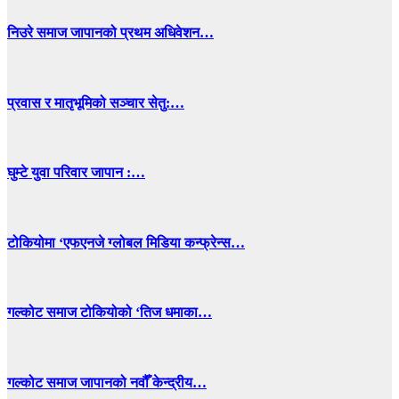
निउरे समाज जापानको प्रथम अधिवेशन…
प्रवास र मातृभूमिको सञ्चार सेतु:…
घुम्टे युवा परिवार जापान :…
टोकियोमा ‘एफएनजे ग्लोबल मिडिया कन्फ्रेन्स…
गल्कोट समाज टोकियोको ‘तिज धमाका…
गल्कोट समाज जापानको नवौँ केन्द्रीय…