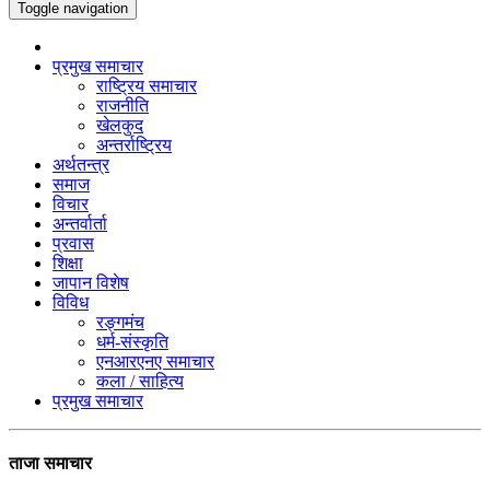
Toggle navigation
प्रमुख समाचार
राष्ट्रिय समाचार
राजनीति
खेलकुद
अन्तर्राष्ट्रिय
अर्थतन्त्र
समाज
विचार
अन्तर्वार्ता
प्रवास
शिक्षा
जापान विशेष
विविध
रङ्गमंच
धर्म-संस्कृति
एनआरएनए समाचार
कला / साहित्य
प्रमुख समाचार
ताजा समाचार