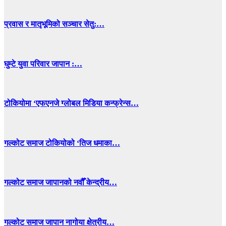
प्रवास र मातृभूमिको सञ्चार सेतु:…
घुम्टे युवा परिवार जापान :…
टोकियोमा ‘एफएनजे ग्लोबल मिडिया कन्फ्रेन्स…
गल्कोट समाज टोकियोको ‘तिज धमाका…
गल्कोट समाज जापानको नवौँ केन्द्रीय…
गल्कोट समाज जापान नागोया क्षेत्रीय…