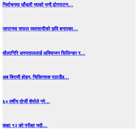
निर्वाचनमा धाँधली भएको भन्दै ढोरपाटन…
जापानमा सफल व्यवसायीको छवि बनाएका…
धाैलागिरि अस्पताललाई अक्सिजन सिलिन्डर र…
अब बिरामी होइन, चिकित्सक पठाउँछ…
६० वर्षीय दोर्जी शेर्पाले गरे…
कक्षा १२ को परीक्षा भदौ…