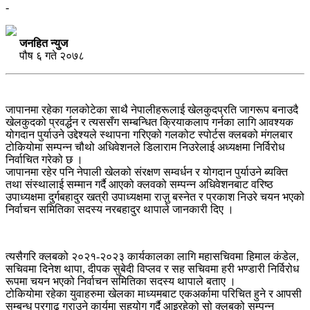
-
जनहित न्युज
पौष ६ गते २०७८
जापानमा रहेका गलकोटेका साथै नेपालीहरूलाई खेलकुदप्रति जागरूप बनाउदै
खेलकुदको प्रवर्द्धन र त्यससँग सम्बन्धित क्रियाकलाप गर्नका लागि आवश्यक
योगदान पुर्याउने उद्देश्यले स्थापना गरिएको गलकोट स्पोर्टस क्लबको मंगलबार
टोकियोमा सम्पन्न चौथो अधिवेशनले डिलाराम निउरेलाई अध्यक्षमा निर्विरोध
निर्वाचित गरेको छ ।
जापानमा रहेर पनि नेपाली खेलको संरक्षण सम्वर्धन र योगदान पुर्याउने ब्यक्ति
तथा संस्थालाई सम्मान गर्दै आएको क्लवको सम्पन्न अधिवेशनबाट वरिष्ठ
उपाध्यक्षमा दुर्गबहादुर खत्री उपाध्यक्षमा राज़ु बस्नेत र प्रकाश निउरे चयन भएको
निर्वाचन समितिका सदस्य नरबहादुर थापाले जानकारी दिए ।
त्यसैगरि क्लबको २०२१-२०२३ कार्यकालका लागि महासचिवमा हिमाल कंडेल,
सचिवमा दिनेश थापा, दीपक सुबेदी विप्लव र सह सचिवमा हरी भण्डारी निर्विरोध
रूपमा चयन भएको निर्वाचन समितिका सदस्य थापाले बताए ।
टोकियोमा रहेका युवाहरुमा खेलका माध्यमबाट एकअर्कामा परिचित हुने र आपसी
सम्बन्ध प्रगाढ गराउने कार्यमा सहयोग गर्दै आइरहेको सो क्लबको सम्पन्न