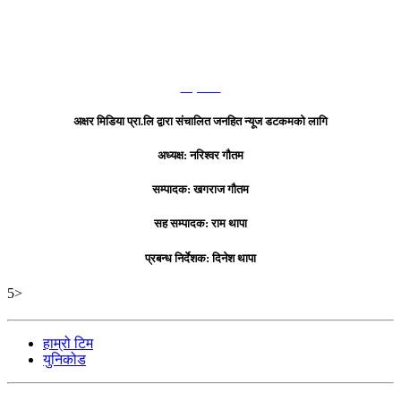
हाम्रो टिम
अक्षर मिडिया प्रा.लि द्वारा संचालित जनहित न्यूज डटकमको लागि
अध्यक्ष: नरिश्वर गौतम
सम्पादक: खगराज गौतम
सह सम्पादक: राम थापा
प्रबन्ध निर्देशक: दिनेश थापा
5>
हाम्रो टिम
युनिकोड