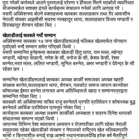
पुरा गरेको कर्तव्यले आउने पुस्तालाई प्रेरणा र हौसला मिल्ने भएकोले व्यवस्थित
योजनामार्फ़त सशक्त ढंगले कार्यक्रम संचालन गर्नको लागि आग्रह गरे ।
यसरी अधिवेशनमा बोल्ने वक्ताहरूमा क्लबका सल्लाहकार तथा ग़ैर आवासीय
नेपाली संघका आइसीसी सदस्य नरबहादुर थापा, सल्लाहकार विजय भण्डारी र
हिराबहादुर शेरचन रहेका थिए ।
खेलाडीलाई क्लबले गर्यो सम्मान
अधिवेशनमा क्लबका १४ जना खेलाडीहरूलाई भलिबल खेलमार्फत योगदान
पुर्याएको भन्दै सम्मान समेत गरिएको थियो ।
यसरी सम्मानित हुनेहरूमा क्लबका खेलाडी हितु थापा, राम मल्ल, महेन्द्र
भण्डारी, महेन्द्र साहानी, गणेश के सी, मनोज के सी, केशव केसी, रेशम
बस्नेत,भरत मल्ल, ललित भण्डारी, सुनिल बस्नेत, अमर भण्डारी र देवेन्द्र के सी
रहेका छन ।
सम्मानित खेलाडीहरूलाई क्लबका अध्यक्ष कार्की समाजका अध्यक्ष खत्री
संरक्षक बस्नेत,सल्लाहकार थापा, शेरचन, गलकोट समाज जापान कान्तोका
कोषाध्यक्ष ईश्वर बस्नेत लगायत अन्य अतिथिहरूले खादा र सम्मानपत्रद्वारा
सम्मानित गरेका थिए ।
क्लबको सो अधिवेशनमा सचिव राजु बस्नेतले प्रगति प्रतिवेदन र कोषाध्यक्ष बुद्ध
बस्नेतले आर्थिक प्रतिवेदन प्रस्तुत गरेका थिए ।
कार्यक्रम क्लबका अध्यक्ष लक्ष्मण कार्कीको अध्यक्षता र सदस्य दिनेश थापाको
संचालनमा सम्पन्न भएको थियो ।
जापानमा विभिन्न पेशा ब्यावसाय अध्ययन र रोजगारीका लागि रहेका नेपाली
समुदायमा रहेका खेलाडीको संरक्षण र नेपालको राष्ट्रिय खेल भलिबलप्रति
चासो र क्रियाशील बनाई राख्न आफ्नो स्थापनाकालदेखि हरेक बर्ष मैत्रीपुर्ण