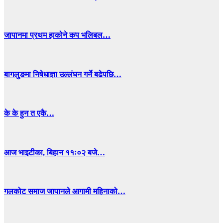
जापानमा प्रथम हाकोने कप भलिबल…
बागलुङमा निषेधाज्ञा उल्लंघन गर्ने बढेपछि…
के के हुन त एकै…
आज भाइटीका, बिहान ११ः०२ बजे…
गलकोट समाज जापानले आगामी महिनाको…