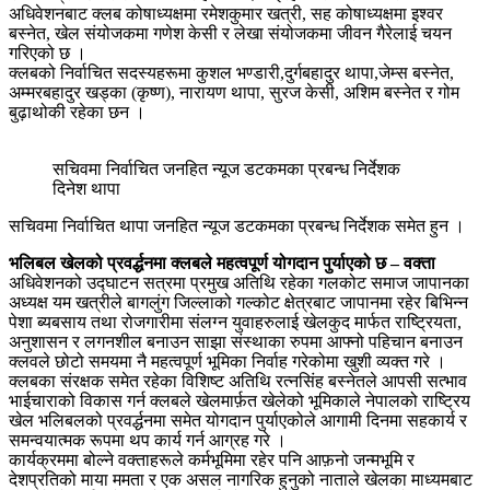
अधिवेशनबाट क्लब कोषाध्यक्षमा रमेशकुमार खत्री, सह कोषाध्यक्षमा इश्वर
बस्नेत, खेल संयोजकमा गणेश केसी र लेखा संयोजकमा जीवन गैरेलाई चयन
गरिएको छ ।
क्लबको निर्वाचित सदस्यहरूमा कुशल भण्डारी,दुर्गबहादुर थापा,जेम्स बस्नेत,
अम्मरबहादुर खड्का (कृष्ण), नारायण थापा, सुरज केसी, अशिम बस्नेत र गोम
बुढ़ाथोकी रहेका छन ।
सचिवमा निर्वाचित जनहित न्यूज डटकमका प्रबन्ध निर्देशक
दिनेश थापा
सचिवमा निर्वाचित थापा जनहित न्यूज डटकमका प्रबन्ध निर्देशक समेत हुन ।
भलिबल खेलको प्रवर्द्धनमा क्लबले महत्वपूर्ण योगदान पुर्याएको छ – वक्ता
अधिवेशनको उद्घाटन सत्रमा प्रमुख अतिथि रहेका गलकोट समाज जापानका
अध्यक्ष यम खत्रीले बागलुंग जिल्लाको गल्कोट क्षेत्रबाट जापानमा रहेर बिभिन्न
पेशा ब्यबसाय तथा रोजगारीमा संलग्न युवाहरुलाई खेलकुद मार्फत राष्ट्रियता,
अनुशासन र लगनशील बनाउन साझा संस्थाका रुपमा आफ्नो पहिचान बनाउन
क्लवले छोटो समयमा नै महत्वपूर्ण भूमिका निर्वाह गरेकोमा खुशी व्यक्त गरे ।
क्लबका संरक्षक समेत रहेका विशिष्ट अतिथि रत्नसिंह बस्नेतले आपसी सत्भाव
भाईचाराको विकास गर्न क्लबले खेलमार्फ़त खेलेको भूमिकाले नेपालको राष्ट्रिय
खेल भलिबलको प्रवर्द्धनमा समेत योगदान पुर्याएकोले आगामी दिनमा सहकार्य र
समन्वयात्मक रूपमा थप कार्य गर्न आग्रह गरे ।
कार्यक्रममा बोल्ने वक्ताहरूले कर्मभूमिमा रहेर पनि आफ़नो जन्मभूमि र
देशप्रतिको माया ममता र एक असल नागरिक हुनुको नाताले खेलका माध्यमबाट