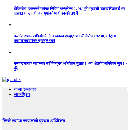
टोकियोमा ‘एफएनजे ग्लोबल मिडिया कन्फ्रेन्स २०२६’ हुने; प्रवासी पत्रकारितालाई थप
सशक्त बनाउन योगदान पुर्याउने आयोजकको तयारी
गल्कोट समाज टोकियोको ‘तिज धमाका २०२६’ आगामी सेप्टेम्बर १० मा, राष्ट्रिय
कलाकारको विशेष प्रस्तुति रहने
गल्कोट समाज जापानको नवौँ केन्द्रीय अधिवेशन जुलाइ ३० मा: क्षेत्रीय अधिवेशन जुन ३०
हुँदै
ताजा समाचार
लोकप्रिय
निउरे समाज जापानको प्रथम अधिवेशन…