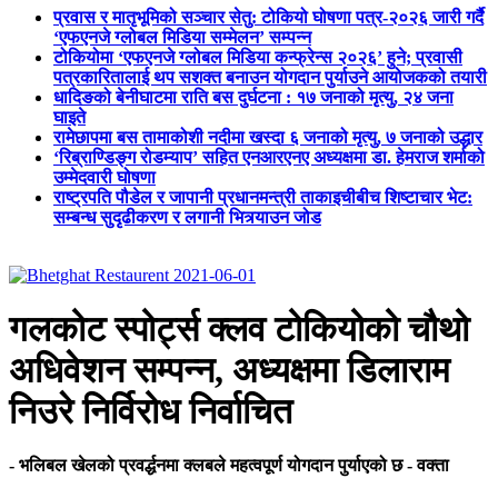
प्रवास र मातृभूमिको सञ्चार सेतु: टोकियो घोषणा पत्र-२०२६ जारी गर्दै
‘एफएनजे ग्लोबल मिडिया सम्मेलन’ सम्पन्न
टोकियोमा ‘एफएनजे ग्लोबल मिडिया कन्फ्रेन्स २०२६’ हुने; प्रवासी
पत्रकारितालाई थप सशक्त बनाउन योगदान पुर्याउने आयोजकको तयारी
धादिङको बेनीघाटमा राति बस दुर्घटना : १७ जनाको मृत्यु, २४ जना
घाइते
रामेछापमा बस तामाकोशी नदीमा खस्दा ६ जनाको मृत्यु, ७ जनाको उद्धार
‘रिब्राण्डिङ्ग रोडम्याप’ सहित एनआरएनए अध्यक्षमा डा. हेमराज शर्माको
उम्मेदवारी घोषणा
राष्ट्रपति पौडेल र जापानी प्रधानमन्त्री ताकाइचीबीच शिष्टाचार भेट:
सम्बन्ध सुदृढीकरण र लगानी भित्र्याउन जोड
गलकोट स्पोर्ट्स क्लव टोकियोको चौथो
अधिवेशन सम्पन्न, अध्यक्षमा डिलाराम
निउरे निर्विरोध निर्वाचित
- भलिबल खेलको प्रवर्द्धनमा क्लबले महत्वपूर्ण योगदान पुर्याएको छ - वक्ता