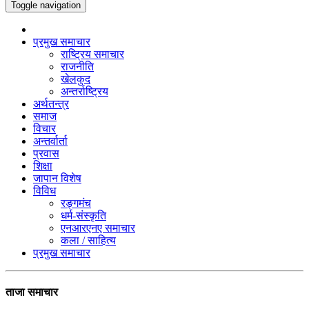
Toggle navigation
प्रमुख समाचार
राष्ट्रिय समाचार
राजनीति
खेलकुद
अन्तर्राष्ट्रिय
अर्थतन्त्र
समाज
विचार
अन्तर्वार्ता
प्रवास
शिक्षा
जापान विशेष
विविध
रङ्गमंच
धर्म-संस्कृति
एनआरएनए समाचार
कला / साहित्य
प्रमुख समाचार
ताजा समाचार