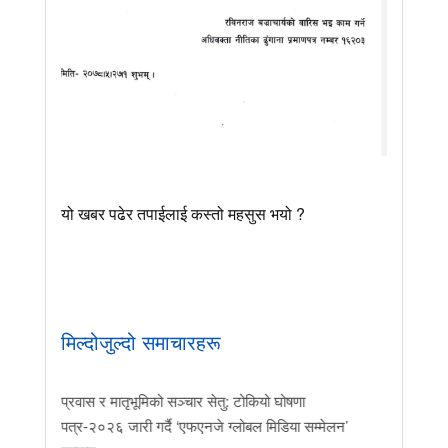
यो खबर पढेर तपाईलाई कस्तो महसुस भयो ?
मिल्दोजुल्दो समाचारहरू
न, खिमानन्द
प्रवास र मातृभूमिको सञ्चार सेतु: टोकियो घोषणा
घुम्टे युवा परिव
 चयन
पत्र-२०२६ जारी गर्दै ‘एफएनजे ग्लोबल मिडिया सम्मेलन’
सेवासम्म उदाहर