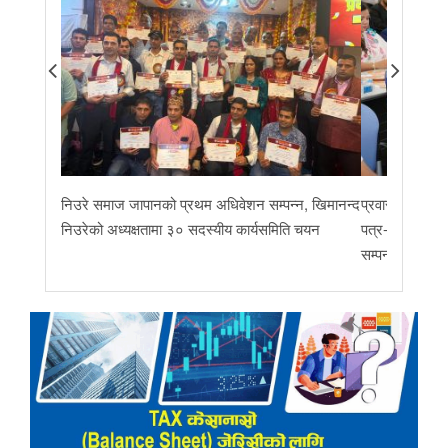
निउरे समाज जापानको प्रथम अधिवेशन सम्पन्न, खिमानन्द
प्रवास र मातृभूम
निउरेको अध्यक्षतामा ३० सदस्यीय कार्यसमिति चयन
पत्र-२०२६ जारी 
सम्पन्न