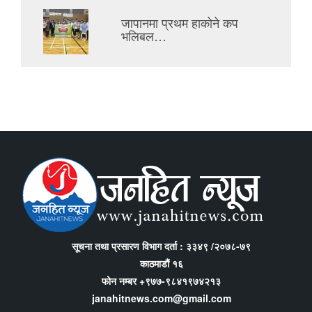
जापानमा प्रथम हाकोने कप
भलिबल…
सूचना तथा प्रसारण विभाग दर्ता : ३३४९ /२०७८-७९
काठमाडौं १६
फोन नम्बर +९७७-९८४१९७४२१३
janahitnews.com@gmail.com