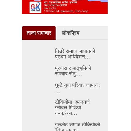
ताजा समाचार
लोकप्रिय
निउरे समाज जापानको
प्रथम अधिवेशन…
प्रवास र मातृभूमिको
सञ्चार सेतु:…
घुम्टे युवा परिवार जापान :
…
टोकियोमा ‘एफएनजे
ग्लोबल मिडिया
कन्फ्रेन्स…
गल्कोट समाज टोकियोको
‘तिज धमाका…