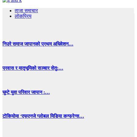
ताजा समाचार
लोकप्रिय
निउरे समाज जापानको प्रथम अधिवेशन…
प्रवास र मातृभूमिको सञ्चार सेतु:…
घुम्टे युवा परिवार जापान :…
टोकियोमा ‘एफएनजे ग्लोबल मिडिया कन्फ्रेन्स…