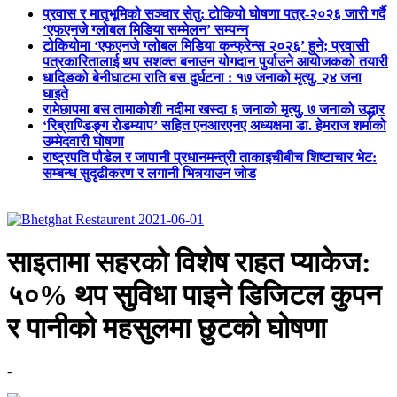
प्रवास र मातृभूमिको सञ्चार सेतु: टोकियो घोषणा पत्र-२०२६ जारी गर्दै
‘एफएनजे ग्लोबल मिडिया सम्मेलन’ सम्पन्न
टोकियोमा ‘एफएनजे ग्लोबल मिडिया कन्फ्रेन्स २०२६’ हुने; प्रवासी
पत्रकारितालाई थप सशक्त बनाउन योगदान पुर्याउने आयोजकको तयारी
धादिङको बेनीघाटमा राति बस दुर्घटना : १७ जनाको मृत्यु, २४ जना
घाइते
रामेछापमा बस तामाकोशी नदीमा खस्दा ६ जनाको मृत्यु, ७ जनाको उद्धार
‘रिब्राण्डिङ्ग रोडम्याप’ सहित एनआरएनए अध्यक्षमा डा. हेमराज शर्माको
उम्मेदवारी घोषणा
राष्ट्रपति पौडेल र जापानी प्रधानमन्त्री ताकाइचीबीच शिष्टाचार भेट:
सम्बन्ध सुदृढीकरण र लगानी भित्र्याउन जोड
साइतामा सहरको विशेष राहत प्याकेज:
५०% थप सुविधा पाइने डिजिटल कुपन
र पानीको महसुलमा छुटको घोषणा
-