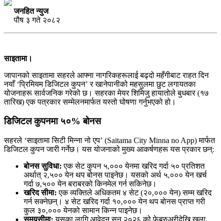
जनहित न्युज
पौष ३ गते २०८२
साइतामा।
जापानको साइतामा सहरले आफ्ना नागरिकहरूलाई बढ्दो महँगीबाट राहत दिन
नयाँ ‘प्रिमियम डिजिटल कुपन’ र खानेपानीको महसुलमा छुट लगायतका
योजनाहरू सार्वजनिक गरेको छ। सहरका मेयर शिमिजु हायातोले बुधबार (१७
तारिख) एक पत्रकार सम्मेलनमार्फत यस्तो घोषणा गर्नुभएको हो।
डिजिटल कुपनमा ५०% बोनस
सहरले ‘साइतामा सिटी मिन्ना नो एप’ (Saitama City Minna no App) मार्फत
डिजिटल कुपन जारी गर्नेछ। यस योजनाको मुख्य आकर्षणहरू यस प्रकार छन्:
बोनस सुविधा:
एक सेट कुपन ५,००० येनमा खरिद गर्दा ५० प्रतिशत
अर्थात् २,५०० येन थप बोनस पाइनेछ। यसको अर्थ ५,००० येन खर्च
गर्दा ७,५०० येन बराबरको किनमेल गर्न सकिनेछ।
खरिद सीमा:
एक व्यक्तिले अधिकतम ४ सेट (२०,००० येन) सम्म खरिद
गर्न सक्नेछन्। ४ सेट खरिद गर्दा १०,००० येन थप बोनस प्राप्त गरी
कुल ३०,००० येनको सामान किन्न पाइनेछ।
समयसीमा:
यसका लागि आवेदन सन् २०२६ को फेब्रुअरीदेखि खुला