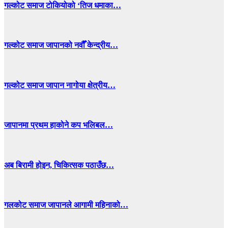
गल्कोट समाज टोकियोको ‘तिज धमाका…
गल्कोट समाज जापानको नवौँ केन्द्रीय…
गल्कोट समाज जापान नागोया क्षेत्रीय…
जापानमा प्रथम हाकोने कप भलिबल…
अब बिरामी होइन, चिकित्सक पठाउँछ…
गलकोट समाज जापानले आगामी महिनाको…