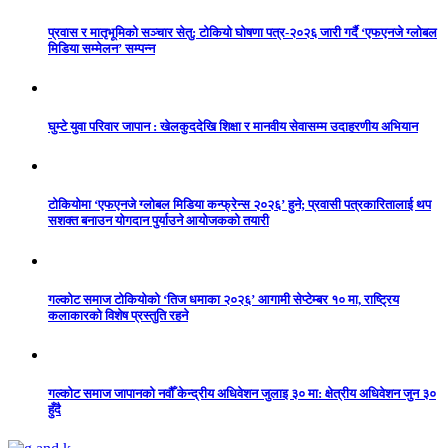
प्रवास र मातृभूमिको सञ्चार सेतु: टोकियो घोषणा पत्र-२०२६ जारी गर्दै ‘एफएनजे ग्लोबल
मिडिया सम्मेलन’ सम्पन्न
घुम्टे युवा परिवार जापान : खेलकुददेखि शिक्षा र मानवीय सेवासम्म उदाहरणीय अभियान
टोकियोमा ‘एफएनजे ग्लोबल मिडिया कन्फ्रेन्स २०२६’ हुने; प्रवासी पत्रकारितालाई थप
सशक्त बनाउन योगदान पुर्याउने आयोजकको तयारी
गल्कोट समाज टोकियोको ‘तिज धमाका २०२६’ आगामी सेप्टेम्बर १० मा, राष्ट्रिय
कलाकारको विशेष प्रस्तुति रहने
गल्कोट समाज जापानको नवौँ केन्द्रीय अधिवेशन जुलाइ ३० मा: क्षेत्रीय अधिवेशन जुन ३०
हुँदै