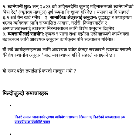
१.
खानेपानी छुट:
सन् २०२६ को अप्रिलदेखि जुलाई महिनासम्मको खानेपानीको
‘बेस रेट’ (न्यूनतम महसुल) पूर्ण रूपमा निःशुल्क गरिनेछ। यसका लागि सहरले
३.१ अर्ब येन खर्च गर्नेछ। २.
सामाजिक क्षेत्रलाई अनुदान:
वृद्धवृद्धा र अपाङ्गता
भएका व्यक्तिका लागि सञ्चालित आवास, नर्सरी, किन्डरगार्टेन र
अस्पतालहरूलाई व्यवसाय निरन्तरताका लागि विशेष अनुदान दिइनेछ।
३.
व्यवसायीलाई सहयोग:
कृषक र साना तथा मझौला उद्योगहरूको कार्यक्षमता
बढाउनका लागि आवश्यक अनुदान कार्यक्रम पनि सञ्चालन गरिनेछ।
यी सबै कार्यक्रमहरूका लागि आवश्यक बजेट केन्द्र सरकारले उपलब्ध गराउने
‘विशेष स्थानीय अनुदान’ बाट व्यवस्थापन गरिने सहरले जनाएको छ।
यो खबर पढेर तपाईलाई कस्तो महसुस भयो ?
मिल्दोजुल्दो समाचारहरू
निउरे समाज जापानको प्रथम अधिवेशन सम्पन्न, खिमानन्द निउरेको अध्यक्षतामा ३०
सदस्यीय कार्यसमिति चयन