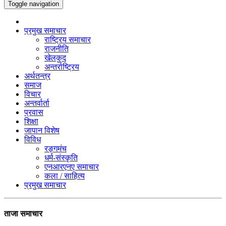
Toggle navigation
प्रमुख समाचार
राष्ट्रिय समाचार
राजनीति
खेलकुद
अन्तर्राष्ट्रिय
अर्थतन्त्र
समाज
विचार
अन्तर्वार्ता
प्रवास
शिक्षा
जापान विशेष
विविध
रङ्गमंच
धर्म-संस्कृति
एनआरएनए समाचार
कला / साहित्य
प्रमुख समाचार
ताजा समाचार