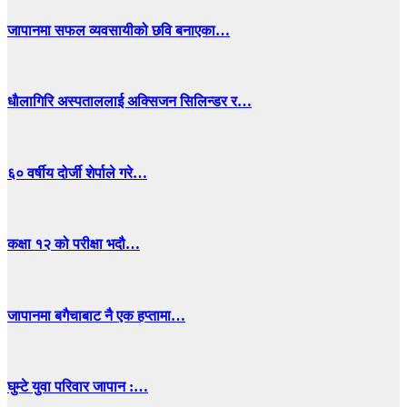
जापानमा सफल व्यवसायीको छवि बनाएका…
धाैलागिरि अस्पताललाई अक्सिजन सिलिन्डर र…
६० वर्षीय दोर्जी शेर्पाले गरे…
कक्षा १२ को परीक्षा भदौ…
जापानमा बगैचाबाट नै एक हप्तामा…
घुम्टे युवा परिवार जापान :…