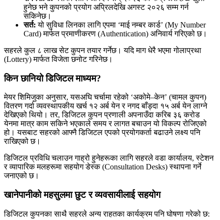
हुनेछ भने कुपनको प्रयोग अप्रिलदेखि अगस्ट २०२६ सम्म गर्न
सकिनेछ।
सर्त:
यो सुविधा लिनका लागि एपमा ‘माई नम्बर कार्ड’ (My Number
Card) मार्फत प्रमाणीकरण (Authentication) अनिवार्य गरिएको छ।
सहरले कुल ८ लाख सेट कुपन तयार गर्नेछ। यदि माग धेरै भएमा गोलाप्रथा
(Lottery) मार्फत विजेता छनोट गरिनेछ।
किन छानियो डिजिटल माध्यम?
मेयर शिमिजुका अनुसार, यसअघि चर्चामा रहेको ‘अकोमे–केन’ (चामल कुपन)
वितरण गर्दा व्यवस्थापकीय खर्च १२ अर्ब येन र नगद बाँड्दा १५ अर्ब येन लाग्ने
देखिएको थियो। तर, डिजिटल कुपन प्रणाली अपनाउँदा करिब ३६ करोड
येनमा मात्र काम सकिने भएकाले समय र लागत बचाउन यो विकल्प रोजिएको
हो। यसबाट सहरको आफ्नै डिजिटल एपको प्रयोगकर्ता बढाउने लक्ष्य पनि
राखिएको छ।
डिजिटल प्रविधि चलाउन गाह्रो हुनेहरूका लागि सहरले वडा कार्यालय, स्टेशन
र व्यापारिक मलहरूमा सहयोग डेस्क (Consultation Desks) स्थापना गर्ने
जनाएको छ।
खानेपानीको महसुलमा छुट र व्यवसायीलाई सहयोग
डिजिटल कुपनका साथै सहरले अन्य राहतका कार्यक्रम पनि घोषणा गरेको छ: