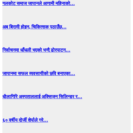
गलकोट समाज जापानले आगामी महिनाको…
अब बिरामी होइन, चिकित्सक पठाउँछ…
निर्वाचनमा धाँधली भएको भन्दै ढोरपाटन…
जापानमा सफल व्यवसायीको छवि बनाएका…
धाैलागिरि अस्पताललाई अक्सिजन सिलिन्डर र…
६० वर्षीय दोर्जी शेर्पाले गरे…