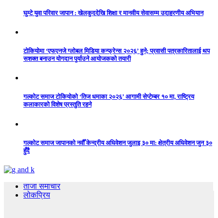
घुम्टे युवा परिवार जापान : खेलकुददेखि शिक्षा र मानवीय सेवासम्म उदाहरणीय अभियान
टोकियोमा ‘एफएनजे ग्लोबल मिडिया कन्फ्रेन्स २०२६’ हुने; प्रवासी पत्रकारितालाई थप
सशक्त बनाउन योगदान पुर्याउने आयोजकको तयारी
गल्कोट समाज टोकियोको ‘तिज धमाका २०२६’ आगामी सेप्टेम्बर १० मा, राष्ट्रिय
कलाकारको विशेष प्रस्तुति रहने
गल्कोट समाज जापानको नवौँ केन्द्रीय अधिवेशन जुलाइ ३० मा: क्षेत्रीय अधिवेशन जुन ३०
हुँदै
ताजा समाचार
लोकप्रिय