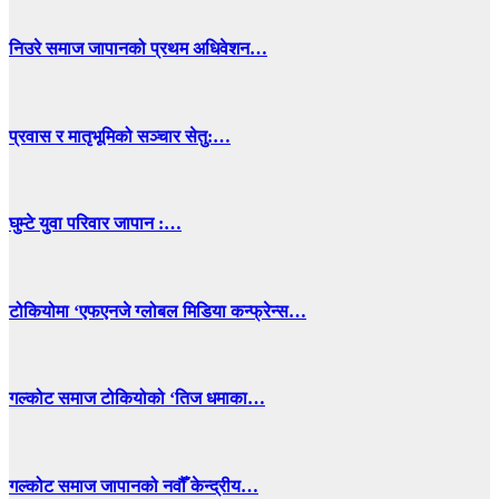
निउरे समाज जापानको प्रथम अधिवेशन…
प्रवास र मातृभूमिको सञ्चार सेतु:…
घुम्टे युवा परिवार जापान :…
टोकियोमा ‘एफएनजे ग्लोबल मिडिया कन्फ्रेन्स…
गल्कोट समाज टोकियोको ‘तिज धमाका…
गल्कोट समाज जापानको नवौँ केन्द्रीय…