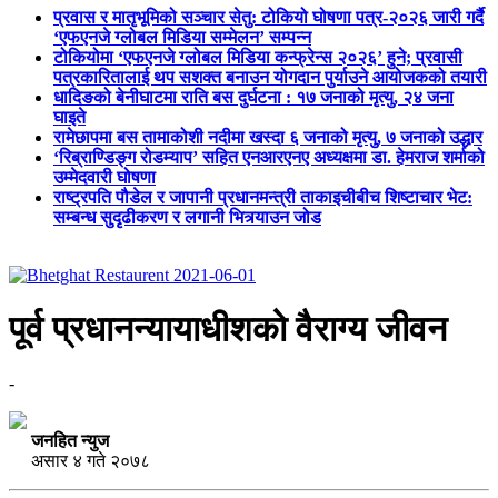
प्रवास र मातृभूमिको सञ्चार सेतु: टोकियो घोषणा पत्र-२०२६ जारी गर्दै
‘एफएनजे ग्लोबल मिडिया सम्मेलन’ सम्पन्न
टोकियोमा ‘एफएनजे ग्लोबल मिडिया कन्फ्रेन्स २०२६’ हुने; प्रवासी
पत्रकारितालाई थप सशक्त बनाउन योगदान पुर्याउने आयोजकको तयारी
धादिङको बेनीघाटमा राति बस दुर्घटना : १७ जनाको मृत्यु, २४ जना
घाइते
रामेछापमा बस तामाकोशी नदीमा खस्दा ६ जनाको मृत्यु, ७ जनाको उद्धार
‘रिब्राण्डिङ्ग रोडम्याप’ सहित एनआरएनए अध्यक्षमा डा. हेमराज शर्माको
उम्मेदवारी घोषणा
राष्ट्रपति पौडेल र जापानी प्रधानमन्त्री ताकाइचीबीच शिष्टाचार भेट:
सम्बन्ध सुदृढीकरण र लगानी भित्र्याउन जोड
पूर्व प्रधानन्यायाधीशको वैराग्य जीवन
-
जनहित न्युज
असार ४ गते २०७८