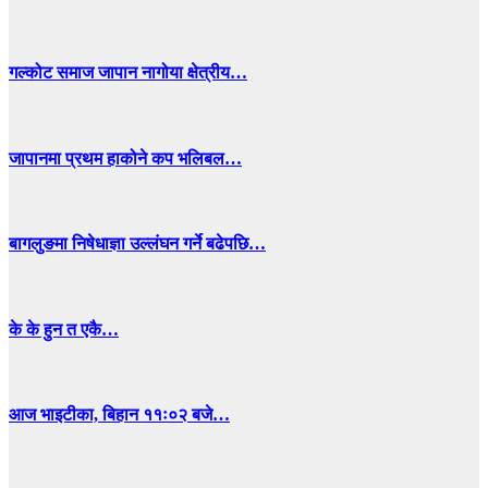
गल्कोट समाज जापान नागोया क्षेत्रीय…
जापानमा प्रथम हाकोने कप भलिबल…
बागलुङमा निषेधाज्ञा उल्लंघन गर्ने बढेपछि…
के के हुन त एकै…
आज भाइटीका, बिहान ११ः०२ बजे…