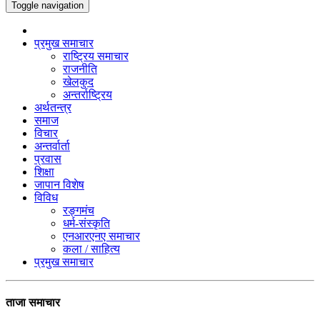
Toggle navigation
प्रमुख समाचार
राष्ट्रिय समाचार
राजनीति
खेलकुद
अन्तर्राष्ट्रिय
अर्थतन्त्र
समाज
विचार
अन्तर्वार्ता
प्रवास
शिक्षा
जापान विशेष
विविध
रङ्गमंच
धर्म-संस्कृति
एनआरएनए समाचार
कला / साहित्य
प्रमुख समाचार
ताजा समाचार