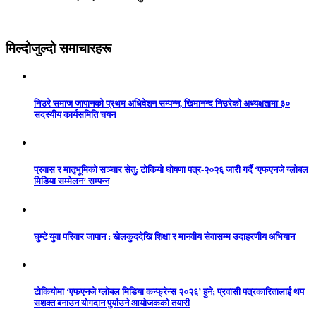
मिल्दोजुल्दो समाचारहरू
निउरे समाज जापानको प्रथम अधिवेशन सम्पन्न, खिमानन्द निउरेको अध्यक्षतामा ३०
सदस्यीय कार्यसमिति चयन
प्रवास र मातृभूमिको सञ्चार सेतु: टोकियो घोषणा पत्र-२०२६ जारी गर्दै ‘एफएनजे ग्लोबल
मिडिया सम्मेलन’ सम्पन्न
घुम्टे युवा परिवार जापान : खेलकुददेखि शिक्षा र मानवीय सेवासम्म उदाहरणीय अभियान
टोकियोमा ‘एफएनजे ग्लोबल मिडिया कन्फ्रेन्स २०२६’ हुने; प्रवासी पत्रकारितालाई थप
सशक्त बनाउन योगदान पुर्याउने आयोजकको तयारी