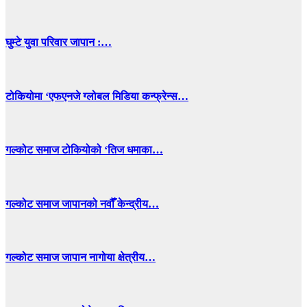
घुम्टे युवा परिवार जापान :…
टोकियोमा ‘एफएनजे ग्लोबल मिडिया कन्फ्रेन्स…
गल्कोट समाज टोकियोको ‘तिज धमाका…
गल्कोट समाज जापानको नवौँ केन्द्रीय…
गल्कोट समाज जापान नागोया क्षेत्रीय…