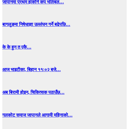
जापानमा प्रथम हाकोने कप भलिबल…
बागलुङमा निषेधाज्ञा उल्लंघन गर्ने बढेपछि…
के के हुन त एकै…
आज भाइटीका, बिहान ११ः०२ बजे…
अब बिरामी होइन, चिकित्सक पठाउँछ…
गलकोट समाज जापानले आगामी महिनाको…