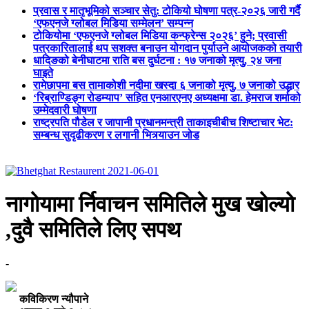
प्रवास र मातृभूमिको सञ्चार सेतु: टोकियो घोषणा पत्र-२०२६ जारी गर्दै
‘एफएनजे ग्लोबल मिडिया सम्मेलन’ सम्पन्न
टोकियोमा ‘एफएनजे ग्लोबल मिडिया कन्फ्रेन्स २०२६’ हुने; प्रवासी
पत्रकारितालाई थप सशक्त बनाउन योगदान पुर्याउने आयोजकको तयारी
धादिङको बेनीघाटमा राति बस दुर्घटना : १७ जनाको मृत्यु, २४ जना
घाइते
रामेछापमा बस तामाकोशी नदीमा खस्दा ६ जनाको मृत्यु, ७ जनाको उद्धार
‘रिब्राण्डिङ्ग रोडम्याप’ सहित एनआरएनए अध्यक्षमा डा. हेमराज शर्माको
उम्मेदवारी घोषणा
राष्ट्रपति पौडेल र जापानी प्रधानमन्त्री ताकाइचीबीच शिष्टाचार भेट:
सम्बन्ध सुदृढीकरण र लगानी भित्र्याउन जोड
नागोयामा र्निवाचन समितिले मुख खोल्यो
,दुवै समितिले लिए सपथ
-
कविकिरण न्यौपाने