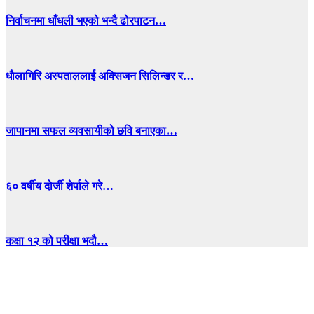
निर्वाचनमा धाँधली भएको भन्दै ढोरपाटन…
धाैलागिरि अस्पताललाई अक्सिजन सिलिन्डर र…
जापानमा सफल व्यवसायीको छवि बनाएका…
६० वर्षीय दोर्जी शेर्पाले गरे…
कक्षा १२ को परीक्षा भदौ…