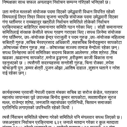
निष्पक्षका साथ सफल अनलाइन निर्वाचन सम्पन्न गरिएको भनिएको छ।
उता मनोज मल्लको संयोजक पदमा दिएको उमेद्धवारी विधान विपरित रहेको
विषयलाई लिएर तिव्र विवाद सृजना भएपछि संयोजक पदमा उमेद्धवारी दिएका
गंगा घर्तीमगर र रामबहादुर खत्रीले निर्वाचन समितिले तोकेको निर्वाचन
प्रक्रियाबाट बाहिरिएर समानान्तर समिति गठन गरेका थिए । सोही समानान्तर
समितिलाई संरक्षक केसीले सपथ ग्रहण गराएका थिए।सपथ लिनेमा संयोजक
गंगा घर्तिमगर, उप–संयोजक ईन्द्र पराजुली र पदम गुरुङ ,उप–संयोजक महिलामा
सबित्री गुरुङ ,सचिब भैरवप्रसाद अधिकारी ,सहसचिब बिनोदकुमार सापकोटा
,कोषाध्यक्ष रोशन गुरुङ ,सह – कोषाध्यक्ष सञ्जय तामाङ मेन्दोला रहेका छन्।
सपथ लिनेहरमा कार्य समितिका सदस्य बिकाश आलेमगर ,रमेश श्रेस्ठ ,शिब
खडका ,खडानन्द सापकोट ,मनोज ढुङ्गना ,हरीकृष्ण काजी बिकास राना
रहनुभएको छ । त्यसैगरी सदस्यहरुमा सन्तोशी गुरुङ, चिना रोक्का ,रुपेश
चोचाङ्गी पुन ,डम्मर क्षेत्री ,पुजन ओझा ,आशिष दाहाल ,सुशान घताने र नरेश
राई रहेका छन्।
कार्यक्रममा प्रवासी नेपाली एकता मंचका सचिब डा सरोज कंडेल, पत्रकार
महासंघ जापानका पूर्व उपाध्यक्ष बिनोद कुमार सापकोटा, व्यवशायीहरु सुरज
मल्ल, राजेन्द्र श्रेष्ठ, जनजाति महासंघका प्रतिनिधी, चितवन समाजका
प्रतिनिधि लगाएतको उपस्थिति रहेको थियो ।
त्यसै र्निवाचन समितिले घोषणा गरेको समितिले पनि मंगलवार सपथ लिएको छ।
जसअनुसार निर्वाचन प्रक्रियामा ६२९ जनाले मतदान गरेका र कुल मतदाता