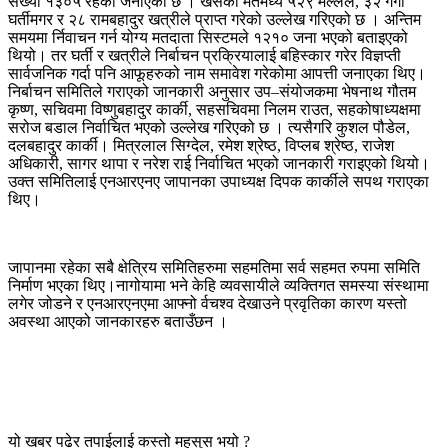
संख्या १३०५ रहेको जनाएको छ । खसेको मतमध्य ५२९ मल्लले, ३२ गंगा
घर्तीमगर र २८ रामबहादुर खत्रीले प्राप्त गरेको उल्लेख गरिएको छ । अन्तिम
समयमा र्निवाचन गर्न योग्य मतदाता सिस्टमले १२१० जना भएको बताइएको
थियो। तर घर्ती र खत्रीले निर्बाचन प्रक्रियालाई बहिस्कार गरेर विज्ञप्ती
सार्वजनिक गर्दा पनि आफूहरुको नाम समावेश गरेकोमा आपत्ती जनाएका थिए।
निर्बाचन समितिले गराएको जानकारी अनुसार उप–संयोजकमा भेषनाथ गौतम
कृष्ण, सचिवमा विष्णुबहादुर कार्की, सहसचिवमा निलम राउत, सहकोषाध्यक्षमा
सरोज बडाल निर्वाचित भएको उल्लेख गरिएको छ । त्यसैगरि कुशल पौडेल,
दलबहादुर कार्की। मित्रलाल सिग्देल, रमेश श्रेष्ठ, विप्लब श्रेष्ठ, राजेश
अधिकारी, सागर थापा र नरेश राई निर्वाचित भएको जानकारी गराइएको थियो।
उक्त समितिलाई एनआरएनए जापानका उपाध्यक्ष दिपक कार्कीले सपथ गराएका
थिए।
जापानमा रहेका सबै क्षेत्रिय समितिहरुमा सहमतिमा सर्व सहमत रुपमा समिति
निर्माण भएका थिए।नागोयामा भने केहि व्यवसायीले व्यक्तिगत समस्या संस्थामा
लगेर जोडने र एनआरएनएमा आफ्नो र्वचश्व देखाउने प्रवृतिका कारण यस्तो
अवस्था आएको जानकारहरु बताउँछन ।
यो खबर पढेर तपाईलाई कस्तो महसुस भयो ?