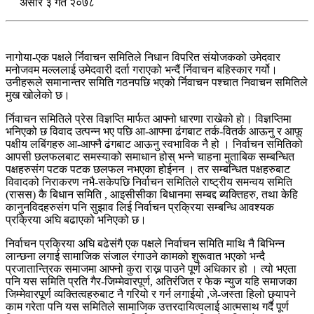
असार ३ गते २०७८
नागोया-एक पक्षले र्निवाचन समितिले निधान विपरित संयोजकको उमेदवार
मनोजवम मल्ललाई उमेदवारी दर्ता गराएको भन्दैं र्निवाचन बहिस्कार गर्यो।
उनीहरूले समानान्तर समिति गठनपछि भएको र्निवाचन पश्चात निवाचन समितिले
मुख खोलेको छ।
र्निवाचन समितिले प्रेस विज्ञप्ति मार्फत आफ्नो धारणा राखेको हो। विज्ञप्तिमा
भनिएको छ विवाद उत्पन्न भए पछि आ-आफ्ना ढंगबाट तर्क-वितर्क आऊनु र आफू
पक्षीय लबिंगहरु आ-आफ्नै ढंगबाट आऊनु स्वभाविक नै हो । निर्वाचन समितिको
आपसी छलफलबाट समस्याको समाधान होस् भन्ने चाहना मुताबिक सम्बन्धित
पक्षहरुसंग पटक पटक छलफल नभएका होईनन । तर सम्बन्धित पक्षहरुबाट
विवादको निराकरण नभै-सकेपछि निर्वाचन समितिले राष्ट्रीय समन्वय समिति
(रासस) कै बिधान समिति , आइसीसीका बिधानमा सम्बद्द ब्यक्तिहरु, तथा केहि
कानुनविदहरुसंग पनि सुझाव लिई निर्वाचन प्रक्रिया सम्बन्धि आवश्यक
प्रक्रिया अघि बढाएको भनिएको छ।
निर्वाचन प्रक्रिया अघि बढेसंगै एक पक्षले निर्वाचन समिति माथि नै बिभिन्न
लान्छना लगाई सामाजिक संजाल रंगाउने कामको शुरूवात भएको भन्दै
प्रजातान्त्रिक समाजमा आफ्नो कुरा राख्न पाउने पूर्ण अधिकार हो । त्यो भएता
पनि यस समिति प्रति गैर-जिम्मेवारपूर्ण, अतिरंजित र फेक न्युज यहि समाजका
जिम्मेवारपूर्ण व्यक्तित्वहरुबाट नै गरियो र गर्न लगाईयो ,जे-जस्ता हिलो छ्यापने
काम गरेता पनि यस समितिले सामाजिक उत्तरदायित्वलाई आत्मसाथ गर्दै पूर्ण