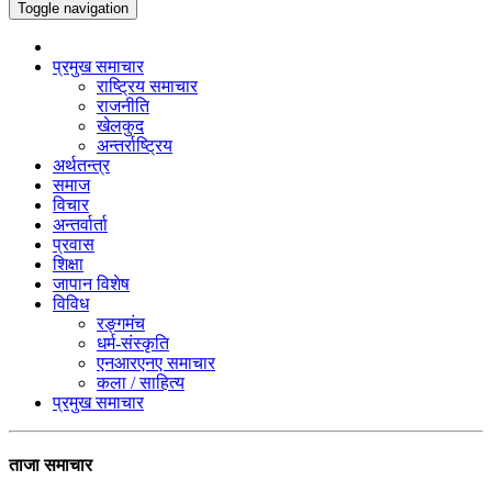
Toggle navigation
प्रमुख समाचार
राष्ट्रिय समाचार
राजनीति
खेलकुद
अन्तर्राष्ट्रिय
अर्थतन्त्र
समाज
विचार
अन्तर्वार्ता
प्रवास
शिक्षा
जापान विशेष
विविध
रङ्गमंच
धर्म-संस्कृति
एनआरएनए समाचार
कला / साहित्य
प्रमुख समाचार
ताजा समाचार