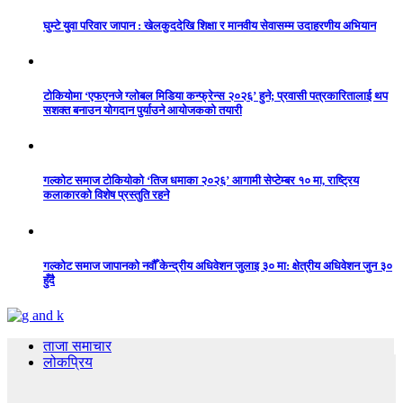
घुम्टे युवा परिवार जापान : खेलकुददेखि शिक्षा र मानवीय सेवासम्म उदाहरणीय अभियान
टोकियोमा ‘एफएनजे ग्लोबल मिडिया कन्फ्रेन्स २०२६’ हुने; प्रवासी पत्रकारितालाई थप
सशक्त बनाउन योगदान पुर्याउने आयोजकको तयारी
गल्कोट समाज टोकियोको ‘तिज धमाका २०२६’ आगामी सेप्टेम्बर १० मा, राष्ट्रिय
कलाकारको विशेष प्रस्तुति रहने
गल्कोट समाज जापानको नवौँ केन्द्रीय अधिवेशन जुलाइ ३० मा: क्षेत्रीय अधिवेशन जुन ३०
हुँदै
ताजा समाचार
लोकप्रिय