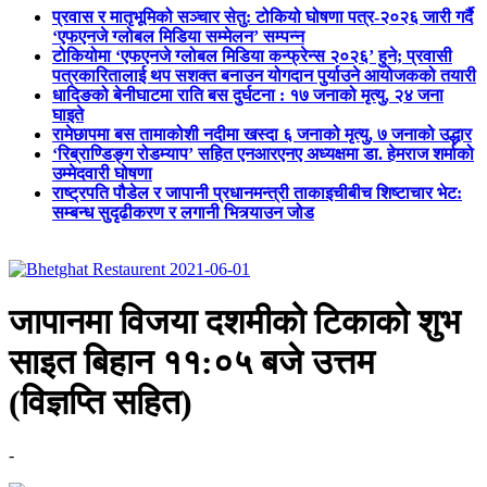
प्रवास र मातृभूमिको सञ्चार सेतु: टोकियो घोषणा पत्र-२०२६ जारी गर्दै
‘एफएनजे ग्लोबल मिडिया सम्मेलन’ सम्पन्न
टोकियोमा ‘एफएनजे ग्लोबल मिडिया कन्फ्रेन्स २०२६’ हुने; प्रवासी
पत्रकारितालाई थप सशक्त बनाउन योगदान पुर्याउने आयोजकको तयारी
धादिङको बेनीघाटमा राति बस दुर्घटना : १७ जनाको मृत्यु, २४ जना
घाइते
रामेछापमा बस तामाकोशी नदीमा खस्दा ६ जनाको मृत्यु, ७ जनाको उद्धार
‘रिब्राण्डिङ्ग रोडम्याप’ सहित एनआरएनए अध्यक्षमा डा. हेमराज शर्माको
उम्मेदवारी घोषणा
राष्ट्रपति पौडेल र जापानी प्रधानमन्त्री ताकाइचीबीच शिष्टाचार भेट:
सम्बन्ध सुदृढीकरण र लगानी भित्र्याउन जोड
जापानमा विजया दशमीको टिकाको शुभ
साइत बिहान ११:०५ बजे उत्तम
(विज्ञप्ति सहित)
-