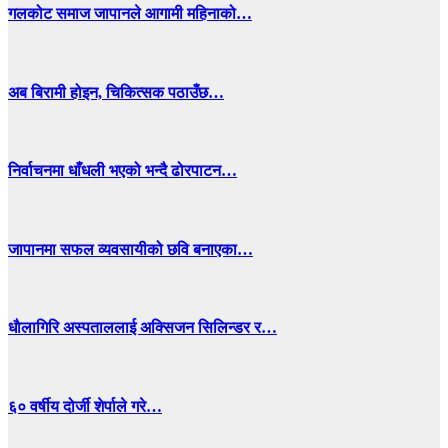
गलकोट समाज जापानले आगामी महिनाको…
अब बिरामी होइन, चिकित्सक पठाउँछ…
निर्वाचनमा धाँधली भएको भन्दै ढोरपाटन…
जापानमा सफल व्यवसायीको छवि बनाएका…
धाैलागिरि अस्पताललाई अक्सिजन सिलिन्डर र…
६० वर्षीय दोर्जी शेर्पाले गरे…