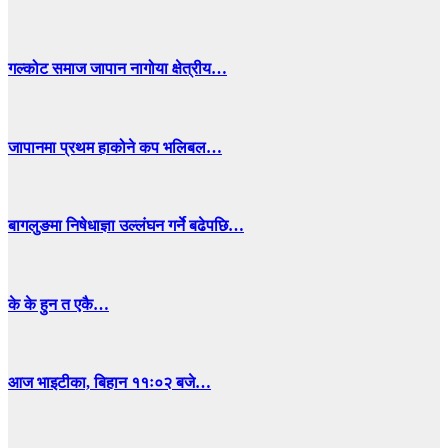
गल्कोट समाज जापान नागोया क्षेत्रीय…
जापानमा प्रथम हाकोने कप भलिबल…
बागलुङमा निषेधाज्ञा उल्लंघन गर्ने बढेपछि…
के के हुन त एकै…
आज भाइटीका, बिहान ११ः०२ बजे…