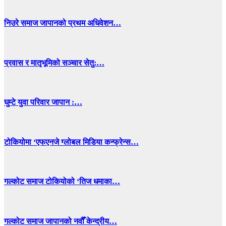
निउरे समाज जापानको प्रथम अधिवेशन…
प्रवास र मातृभूमिको सञ्चार सेतु:…
घुम्टे युवा परिवार जापान :…
टोकियोमा ‘एफएनजे ग्लोबल मिडिया कन्फ्रेन्स…
गल्कोट समाज टोकियोको ‘तिज धमाका…
गल्कोट समाज जापानको नवौँ केन्द्रीय…