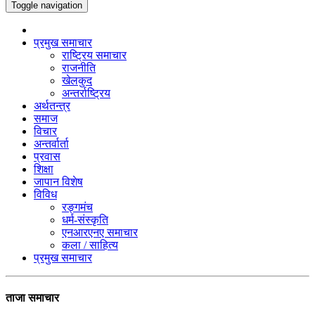
Toggle navigation
प्रमुख समाचार
राष्ट्रिय समाचार
राजनीति
खेलकुद
अन्तर्राष्ट्रिय
अर्थतन्त्र
समाज
विचार
अन्तर्वार्ता
प्रवास
शिक्षा
जापान विशेष
विविध
रङ्गमंच
धर्म-संस्कृति
एनआरएनए समाचार
कला / साहित्य
प्रमुख समाचार
ताजा समाचार