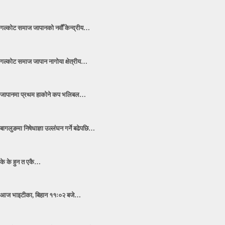
गल्कोट समाज जापानको नवौँ केन्द्रीय…
गल्कोट समाज जापान नागोया क्षेत्रीय…
जापानमा प्रथम हाकोने कप भलिबल…
बागलुङमा निषेधाज्ञा उल्लंघन गर्ने बढेपछि…
के के हुन त एकै…
आज भाइटीका, बिहान ११ः०२ बजे…