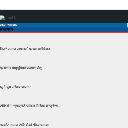
ताजा समाचार
लोकप्रिय
निउरे समाज जापानको प्रथम अधिवेशन…
प्रवास र मातृभूमिको सञ्चार सेतु:…
घुम्टे युवा परिवार जापान :…
टोकियोमा ‘एफएनजे ग्लोबल मिडिया कन्फ्रेन्स…
गल्कोट समाज टोकियोको ‘तिज धमाका…