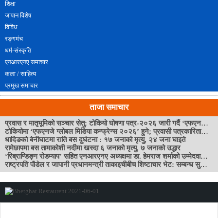
शिक्षा
जापान विशेष
विविध
रङ्गमंच
धर्म-संस्कृति
एनआरएनए समाचार
कला / साहित्य
प्रमुख समाचार
ताजा समाचार
प्रवास र मातृभूमिको सञ्चार सेतु: टोकियो घोषणा पत्र-२०२६ जारी गर्दै ‘एफएनजे ग्लोबल मिडिया सम्मेलन’ सम्पन्न
टोकियोमा ‘एफएनजे ग्लोबल मिडिया कन्फ्रेन्स २०२६’ हुने; प्रवासी पत्रकारितालाई थप सशक्त बनाउन योगदान पुर्याउने आयोजकको तयारी
धादिङको बेनीघाटमा राति बस दुर्घटना : १७ जनाको मृत्यु, २४ जना घाइते
रामेछापमा बस तामाकोशी नदीमा खस्दा ६ जनाको मृत्यु, ७ जनाको उद्धार
‘रिब्राण्डिङ्ग रोडम्याप’ सहित एनआरएनए अध्यक्षमा डा. हेमराज शर्माको उम्मेदवारी घोषणा
राष्ट्रपति पौडेल र जापानी प्रधानमन्त्री ताकाइचीबीच शिष्टाचार भेट: सम्बन्ध सुदृढीकरण र लगानी भित्र्याउन जोड