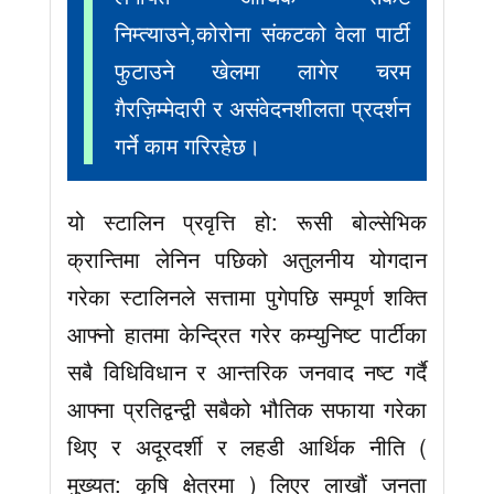
निम्त्याउने,कोरोना संकटको वेला पार्टी
फुटाउने खेलमा लागेर चरम
ग़ैरज़िम्मेदारी र असंवेदनशीलता प्रदर्शन
गर्ने काम गरिरहेछ।
यो स्टालिन प्रवृत्ति हो: रूसी बोल्सेभिक
क्रान्तिमा लेनिन पछिको अतुलनीय योगदान
गरेका स्टालिनले सत्तामा पुगेपछि सम्पूर्ण शक्ति
आफ्नो हातमा केन्द्रित गरेर कम्युनिष्ट पार्टीका
सबै विधिविधान र आन्तरिक जनवाद नष्ट गर्दै
आफ्ना प्रतिद्वन्द्वी सबैको भौतिक सफाया गरेका
थिए र अदूरदर्शी र लहडी आर्थिक नीति (
मुख्यत: कृषि क्षेत्रमा ) लिएर लाखौं जनता