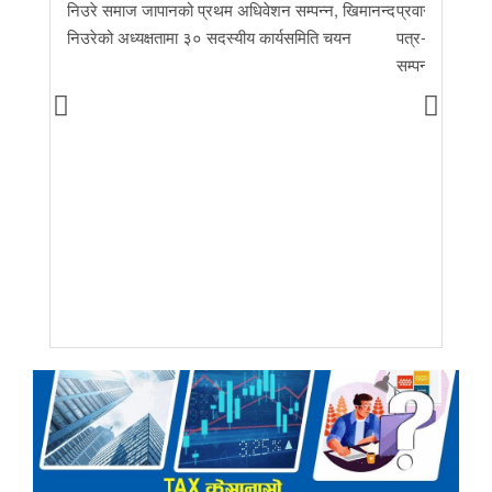
निउरे समाज जापानको प्रथम अधिवेशन सम्पन्न, खिमानन्द
प्रवास र मातृभूम
निउरेको अध्यक्षतामा ३० सदस्यीय कार्यसमिति चयन
पत्र-२०२६ जारी 
सम्पन्न