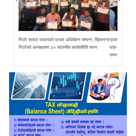
निउरे समाज जापानको प्रथम अधिवेशन सम्पन्न, खिमानन्द
प्रवास र मातृभूम
निउरेको अध्यक्षतामा ३० सदस्यीय कार्यसमिति चयन
पत्र-२०२६ जारी 
सम्पन्न