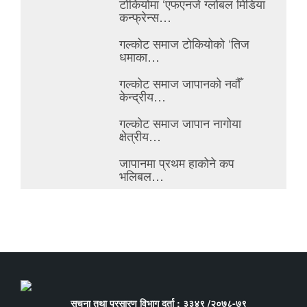
टोकियोमा ‘एफएनजे ग्लोबल मिडिया
कन्फ्रेन्स…
गल्कोट समाज टोकियोको ‘तिज
धमाका…
गल्कोट समाज जापानको नवौँ
केन्द्रीय…
गल्कोट समाज जापान नागोया
क्षेत्रीय…
जापानमा प्रथम हाकोने कप
भलिबल…
सूचना तथा प्रसारण विभाग दर्ता : ३३४९ /२०७८-७९