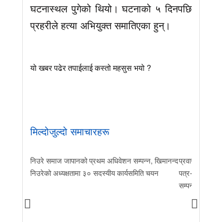
घटनास्थल पुगेको थियो। घटनाको ५ दिनपछि
प्रहरीले हत्या अभियुक्त समातिएका हुन्।
यो खबर पढेर तपाईलाई कस्तो महसुस भयो ?
मिल्दोजुल्दो समाचारहरू
निउरे समाज जापानको प्रथम अधिवेशन सम्पन्न, खिमानन्द
प्रवास र मातृभूम
निउरेको अध्यक्षतामा ३० सदस्यीय कार्यसमिति चयन
पत्र-२०२६ जारी 
सम्पन्न