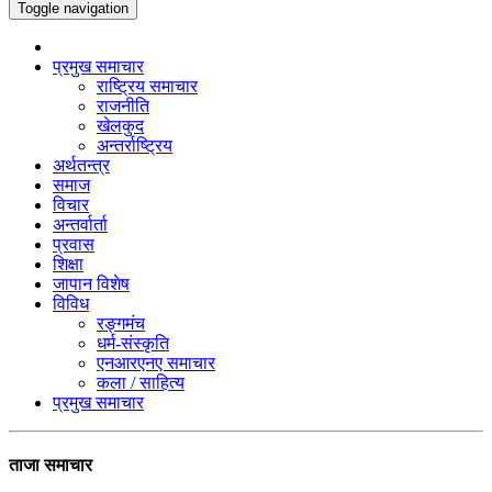
Toggle navigation
प्रमुख समाचार
राष्ट्रिय समाचार
राजनीति
खेलकुद
अन्तर्राष्ट्रिय
अर्थतन्त्र
समाज
विचार
अन्तर्वार्ता
प्रवास
शिक्षा
जापान विशेष
विविध
रङ्गमंच
धर्म-संस्कृति
एनआरएनए समाचार
कला / साहित्य
प्रमुख समाचार
ताजा समाचार