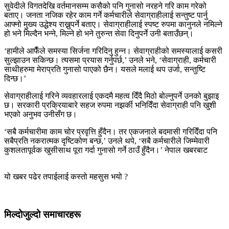
सुवेदीले विगतदेखि वर्तमानसम्म कसैको पनि गुनासो नरहने गरि काम गरेको
बताए। जनता नजिक रहेर काम गर्ने कर्मचारीले सेवाग्राहीलाई सन्तुष्ट पार्नु
आफ्नो मुख्य उद्धेश्य राख्नुपर्ने बताए। सेवाग्राहीलाई स्पष्ट रुपमा कानुनले नमिल्ने
हो भने मिल्दैन भन्ने, मिल्ने हो भने तुरुन्त सेवा दिनुपर्ने उनी बताउँछन्।
‘हामीले आफैँले समस्या सिर्जना गरिदिनु हुन्न। सेवाग्राहीको समस्यालाई कसरी
सुल्झाउन सकिन्छ। त्यसमा प्रयास गर्नुपर्छ,’ उनले भने, ‘सेवाग्राही, कर्मचारी
साथीहरुमा मेराप्रति गुनासो पाएको छैन। यसले मलाई थप उर्जा, सन्तुष्टि
दिन्छ।’
सेवाग्राहीलाई गरिने व्यवहारलाई एकदमै महत्व दिँदै मिठो बोल्नुपर्ने उनको बुझाइ
छ। सरकारी प्रक्रियाबारे सहज रुपमा नझर्की भनिदिँदा सेवाग्राही पनि खुशी
भएको अनुभव उनीसँग छ।
‘सबै कर्मचारीमा काम चोर प्रवृत्ति हुँदैन। तर एकजनाले बदमासी गरिदिँदा पनि
सबैप्रति नकरात्मक दृष्टिकोण बन्छ,’ उनले थपे, ‘सबै कर्मचारीले जिम्मेवारी
कुशलतापूर्वक खुसीसाथ पूरा गर्दा गुनासो गर्ने ठाउँ हुँदैन।’ नेपाल खबरबाट
यो खबर पढेर तपाईलाई कस्तो महसुस भयो ?
मिल्दोजुल्दो समाचारहरू