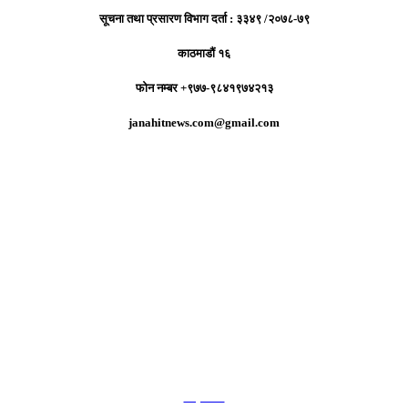
सूचना तथा प्रसारण विभाग दर्ता : ३३४९ /२०७८-७९
काठमाडौं १६
फोन नम्बर +९७७-९८४१९७४२१३
janahitnews.com@gmail.com
हाम्रो टिम