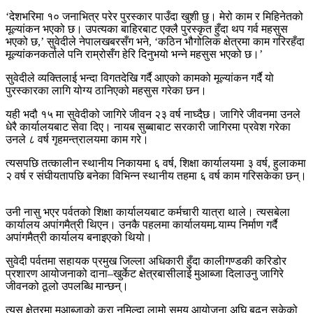
‘देशभरिमा १० जनाभित्र परेर पुरस्कार पाउँदा खुशी छु। मेरो काम र मिहिनेतको
मूल्यांकन भएको छ। उपत्यका बाहिरबाट एक्लै पुरस्कृत हुँदा थप गर्व महसुस
भएको छ,’ सुवेदीले नेपालखबरसँग भने, ‘कठिन भौगोलिक क्षेत्रमा काम गरिरहँदा
मूल्यांकनकर्ताले पनि राम्रोसँग हेरि दिनुभयो भन्ने महसुस भएको छ।’
सुवेदीले व्यक्तिलाई भन्दा विगतदेखि गर्दै आएको कामको मूल्यांकन गर्दै यो
पुरस्कारका लागि योग्य ठानिएको महसुस गरेका छन।
यही भदौ १५ मा सुवेदीको जागिरे जीवन २३ वर्ष नाघ्दैछ। जागिरे जीवनमा उनले
धेरै कार्यालयबाट सेवा दिए। नायब सुब्बाबाट सरकारी जागिरमा प्रवेश गरेका
उनले ८ वर्ष गृहमन्त्रालयमा काम गरे।
त्यसपछि तत्कालीन स्थानीय निकायमा ६ वर्ष, शिक्षा कार्यालयमा ३ वर्ष, हुलाकमा
२ वर्ष र संघीयतापछि बनेका विभिन्न स्थानीय तहमा ६ वर्ष काम गरिसकेका छन्।
उनी नासु भएर पर्वतको शिक्षा कार्यालयबाट कर्मचारी यात्रा थाले। त्यसबेला
कार्यालय अपांगमैत्री थिएन। उनकै पहलमा कार्यालयमा र्‍याम्प निर्माण गर्दै
अपांगमैत्री कार्यालय बनाइएको थियो।
सुवेदी पर्वतमा सहायक प्रमुख जिल्ला अधिकारी हुँदा कालीगण्डकी करिडोर
प्रशारण आयोजनाको दाना–खुर्केट क्षेत्रबासीलाई मुआब्जा दिलाउनु जागिरे
जीवनको ठूलो उपलब्धि मान्छन्।
त्यस क्षेत्रमा मुआब्जाको कुरा नमिल्दा लामो समय आयोजना अघि बढ्न सकेको