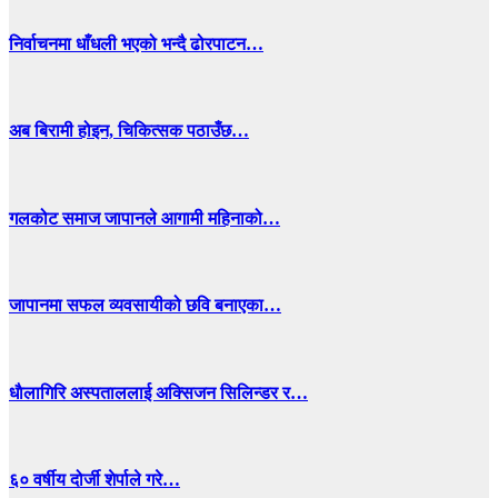
निर्वाचनमा धाँधली भएको भन्दै ढोरपाटन…
अब बिरामी होइन, चिकित्सक पठाउँछ…
गलकोट समाज जापानले आगामी महिनाको…
जापानमा सफल व्यवसायीको छवि बनाएका…
धाैलागिरि अस्पताललाई अक्सिजन सिलिन्डर र…
६० वर्षीय दोर्जी शेर्पाले गरे…