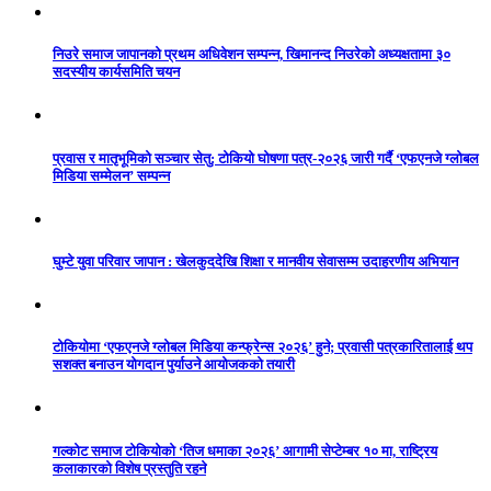
निउरे समाज जापानको प्रथम अधिवेशन सम्पन्न, खिमानन्द निउरेको अध्यक्षतामा ३०
सदस्यीय कार्यसमिति चयन
प्रवास र मातृभूमिको सञ्चार सेतु: टोकियो घोषणा पत्र-२०२६ जारी गर्दै ‘एफएनजे ग्लोबल
मिडिया सम्मेलन’ सम्पन्न
घुम्टे युवा परिवार जापान : खेलकुददेखि शिक्षा र मानवीय सेवासम्म उदाहरणीय अभियान
टोकियोमा ‘एफएनजे ग्लोबल मिडिया कन्फ्रेन्स २०२६’ हुने; प्रवासी पत्रकारितालाई थप
सशक्त बनाउन योगदान पुर्याउने आयोजकको तयारी
गल्कोट समाज टोकियोको ‘तिज धमाका २०२६’ आगामी सेप्टेम्बर १० मा, राष्ट्रिय
कलाकारको विशेष प्रस्तुति रहने