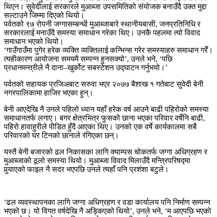
थिएन। सुवेदीलाई सरकारले मुआब्जा उपसमितिको संयोजक बनाउँदै उक्त मुद्दा
सल्टाउने जिम्मा दिएको थियो।
पर्वतको ९७ रोपनी जग्गासम्बन्धी मुआब्जाबारे स्थानीयबासी, जनप्रतिनिधि र
सरकारलाई मनाउँदै समस्या समाधान गरेका थिए। उनकै पहलमा त्यो विवाद
समाधान भएको थियो।
‘गाउँगाउँमा पुगेर हरेक व्यक्ति व्यक्तिलाई कन्भिन्स गरेर समस्याहरु समाधान गरेँ।
त्यहीकारण आयोजना समयमै सम्पन्न हुनसक्यो’, उनले भने, ‘पछि
प्रधानमन्त्रीले नै दाना–खुर्कोट सबस्टेशन उद्घाटन गर्नुभयो।’
पर्वतको सहायक प्रजिअबाट सरुवा भएर २०७७ बैशाख १ गतेबाट सुवेदी बेनी
नगरपालिकामा हाजिर भएका हुन्।
बेनी आएदेखि नै उनले पहिलो ध्यान यहाँ हरेक वर्ष आउने बाढी पहिरोको समस्या
समाधानतर्फ लगाए। बगर क्षेत्रभित्र फुसको छाना भएका परिवार वर्षेनि बाढी,
पहिरो हावाहुरीले पीडित हुँदै आएका थिए। उनको एक वर्षे कार्यकालमा सबै
परिवारको घर टिनको छानाले रंगिएका छन्।
यस्तै बेनी बजारको ढल निकासका लागि क्याम्पस चोकतर्फ जग्गा अधिग्रहण र
मुआब्जाको ठूलो समस्या थियो। मुआब्जा विवाद मिलाउँदै मन्त्रिपरिषद्मा
पुर्‍याएको फाइल नै सदर भएपछि उनले त्यहाँ पनि प्रशंशा बटुले।
‘ढल व्यवस्थापनका लागि जग्गा अधिग्रहण र वडा कार्यालय पनि निर्माण सम्पन्न
भएको छ। यो विगत वर्षदेखि नै अड्किएको थियो’, उनले भने, ‘म आएपछि भएको