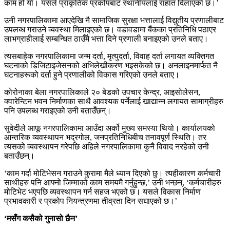
काम हो यो। यसले प्राकृतिक प्रकोपबाट स्थानीयलाई राहात दिलाएको छ।’
उनी नगरपालिकामा आएदेखि नै सामाजिक सुरक्षा भत्तालाई विद्युतीय प्रणालीबाट
उपलब्ध गराउने व्यवस्था मिलाइएको छ। वडावडामा बैंकका प्रतिनिधि पठाएर
लाभग्राहीलाई सम्बन्धित ठाउँमै भत्ता दिने प्रणाली बनाइएको उनले बताए।
त्यसबाहेक नगरपालिकामा जन्म दर्ता, मृत्युदर्ता, विवाह दर्ता लगायत व्यक्तिगत
घटनाको डिजिटाइजेसनको अभिलेखीकरण भइसकेको छ। अनलाइनमार्फत नै
घटनाहरूको दर्ता हुने प्रणालीको विकास गरिएको उनले बताए।
कोरोनाका बेला नगरपालिकाले २० बेडको उपचार केन्द्र, आइसोलेसन,
क्वारेन्टिन भवन निर्माणका साथै आवश्यक पर्नेलाई खाद्यान्न लगायत सामाग्रीहरु
पनि उपलब्ध गराइएको उनी बताउँछन्।
सुवेदीले आफू नगरपालिकामा आउँदा अर्को मुख्य समस्या थियो। कार्यालयको
आन्तरिक व्यवस्थापन भद्रगोल, जनप्रतिनिधिबीच तनावपूर्ण स्थिति। तर
त्यसको व्यवस्थापन गरेपछि अहिले नगरपालिकामा कुनै विवाद नरहेको उनी
बताउँछन्।
‘काम गर्दा मोटिभेसन गराउने कुरामा मैले ध्यान दिएको छु। त्यहीकारण कर्मचारी
साथीहरु पनि आफ्नो जिम्माको काम समयमै गर्नुहुन्छ,’ उनी भन्छन्, ‘कर्मचारीहरु
मोटिभेट भएपछि व्यवस्थापन गर्न सहज भएको छ। यसले विकास निर्माण
प्रभावकारी र प्रकोप नियन्त्रणमा तीव्रता दिन सघाएको छ।’
‘मसँग कसैको गुनासो छैन’