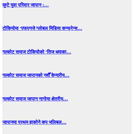
घुम्टे युवा परिवार जापान :…
टोकियोमा ‘एफएनजे ग्लोबल मिडिया कन्फ्रेन्स…
गल्कोट समाज टोकियोको ‘तिज धमाका…
गल्कोट समाज जापानको नवौँ केन्द्रीय…
गल्कोट समाज जापान नागोया क्षेत्रीय…
जापानमा प्रथम हाकोने कप भलिबल…