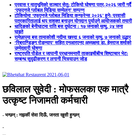
प्रवास र मातृभूमिको सञ्चार सेतु: टोकियो घोषणा पत्र-२०२६ जारी गर्दै
‘एफएनजे ग्लोबल मिडिया सम्मेलन’ सम्पन्न
टोकियोमा ‘एफएनजे ग्लोबल मिडिया कन्फ्रेन्स २०२६’ हुने; प्रवासी
पत्रकारितालाई थप सशक्त बनाउन योगदान पुर्याउने आयोजकको तयारी
धादिङको बेनीघाटमा राति बस दुर्घटना : १७ जनाको मृत्यु, २४ जना
घाइते
रामेछापमा बस तामाकोशी नदीमा खस्दा ६ जनाको मृत्यु, ७ जनाको उद्धार
‘रिब्राण्डिङ्ग रोडम्याप’ सहित एनआरएनए अध्यक्षमा डा. हेमराज शर्माको
उम्मेदवारी घोषणा
राष्ट्रपति पौडेल र जापानी प्रधानमन्त्री ताकाइचीबीच शिष्टाचार भेट:
सम्बन्ध सुदृढीकरण र लगानी भित्र्याउन जोड
छविलाल सुवेदी : मोफसलका एक मात्रै
उत्कृष्ट निजामती कर्मचारी
- भन्छन् : नझर्की सेवा दिऊँ, जनता खुसी हुन्छन्
-