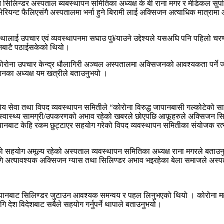
डर अस्पताल ब्यबस्थापन समितिका अध्यक्ष के बी राना मगर र मेडिकल सुपरिटेन्
रियन्ट फैलिएसंगै अस्पतालमा भर्ना हुने बिरामी लाई अक्सिजन अत्याधिक मात्राम
्थालाई उपचार एवं व्यवस्थापनमा सघाउ पु¥याउने उद्देश्यले यसअघि पनि पहिलो चरण
ापानबाटै पठाईसकेको थियो।
रोना उपचार केन्द्र धौलागिरी अञ्चल अस्पतालमा अक्सिजनको आवश्यकता पर्ने जट
नका अध्यक्ष यम खत्रीले बताउनुभयो ।
िय सेवा तथा विपद व्यवस्थापन समितीले “कोरोना विरुद्ध जापानबासी गल्कोटेक
स्वास्थ्य सामग्री/उपकरणको अभाव रहेको खबरले छोएपछि आफूहरुले अक्सिजन सि
 अभियानबाट केहि रकम छुट्टाएर सहयोग गरेको विपद व्यवस्थापन समितीका संयोजक रत्
एको सहयोग अमूल्य रहेको अस्पताल व्यवस्थापन समितिका अध्यक्ष राना मगरले बताउनु
गि अत्यावश्यक अक्सिजन ग्यास तथा सिलिण्डर अभाव भइरहेका बेला समाजले अस
ानबाट सिलिण्डर जुटाउन आवश्यक समन्वय र पहल लिनुभएको थियो । कोरोना महामार
ागि देश विदेशबाट सबैले सहयोग गर्नुपर्ने थापाले बताउनुभयो।