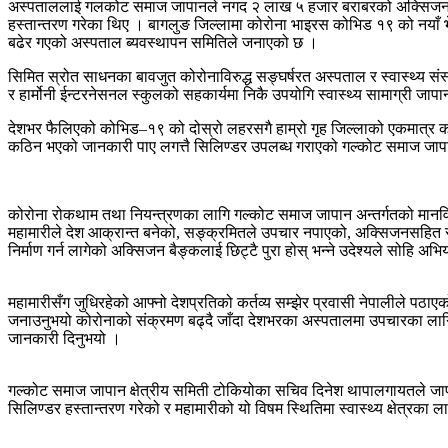
अस्पताललाई गलकोट समाज जापानले नगद २ लाख ५ हजार बराबरको अक्सिजन सिलिन्
हस्तान्तरण गरेका थिए । बागलुङ जिल्लामा कोरोना भाइरस कोभिड १९ को नयाँ भे
बढेर गएको अस्पताल ब्यवस्थापन समितिले जनाएको छ ।
सिमित स्रोत साधनका बावजुत कोरोनाविरुद्ध सङ्घर्षरत अस्पताल र स्वास्थ्य संस
र हार्मोनी ईन्टरनेसनल स्कुलको सहकार्यमा निकै उपयोगि स्वास्थ्य सामाग्री ज
देशभर फैलिएको कोभिड–१९ को दोस्रो लहरसगै हाम्रो गृह जिल्लाको एकमात्र को
कठिन भएको जानकारी पाए लगत्तै सिलिण्डर उपलब्ध गराएको गल्कोट समाज जापा
कोरोना रोकथाम तथा नियन्त्रणका लागि गल्कोट समाज जापान अन्तर्गतको मानव
महामारीले देश आक्रान्त बनेको, सङ्क्रमितले उपचार नपाएको, अक्सिजनसहित 
निर्माण गर्न लागेको अक्सिजन बैङ्कलाई छिट्टै पुरा होस् भन्ने उदेश्यले सोहि
महामारीसँग जुधिरहेको आफ्नो देशप्रतिको कर्तव्य सम्झेर प्रवासी नेपालीले पठा
जनाउनुभयो कोरोनाको संक्रमण बढ्दै जाँदा देशभरका अस्पतालमा उपचारका ला
जानकारी दिनुभयो ।
गल्कोट समाज जापान क्षेत्रीय समिती टोकियोका सचिव दिनेश थापालगायतले जाप
सिलिण्डर हस्तान्तरण गरेको र महामारीको यो विषम स्थितिमा स्वास्थ्य क्षेत्रका ल