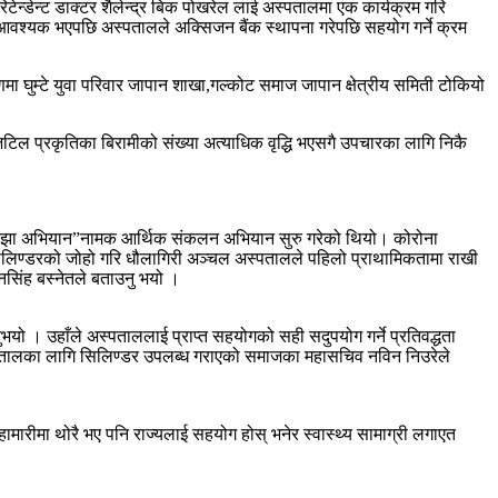
डेन्ट डाक्टर शैलेन्द्र बिक पोखरेल लाई अस्पतालमा एक कार्यक्रम गरि
ा आवश्यक भएपछि अस्पतालले अक्सिजन बैंक स्थापना गरेपछि सहयोग गर्ने क्रम
मा घुम्टे युवा परिवार जापान शाखा,गल्कोट समाज जापान क्षेत्रीय समिती टोकियो
िल प्रकृतिका बिरामीको संख्या अत्याधिक वृद्धि भएसगै उपचारका लागि निकै
ो साझा अभियान”नामक आर्थिक संकलन अभियान सुरु गरेको थियो। कोरोना
लिण्डरको जोहो गरि धौलागिरी अञ्चल अस्पतालले पहिलो प्राथामिकतामा राखी
नसिंह बस्नेतले बताउनु भयो ।
भयो । उहाँले अस्पताललाई प्राप्त सहयोगको सही सदुपयोग गर्ने प्रतिवद्धता
्पतालका लागि सिलिण्डर उपलब्ध गराएको समाजका महासचिव नविन निउरेले
ीमा थोरै भए पनि राज्यलाई सहयोग होस् भनेर स्वास्थ्य सामाग्री लगाएत