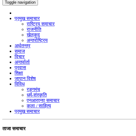
Toggle navigation
प्रमुख समाचार
राष्ट्रिय समाचार
राजनीति
खेलकुद
अन्तर्राष्ट्रिय
अर्थतन्त्र
समाज
विचार
अन्तर्वार्ता
प्रवास
शिक्षा
जापान विशेष
विविध
रङ्गमंच
धर्म-संस्कृति
एनआरएनए समाचार
कला / साहित्य
प्रमुख समाचार
ताजा समाचार