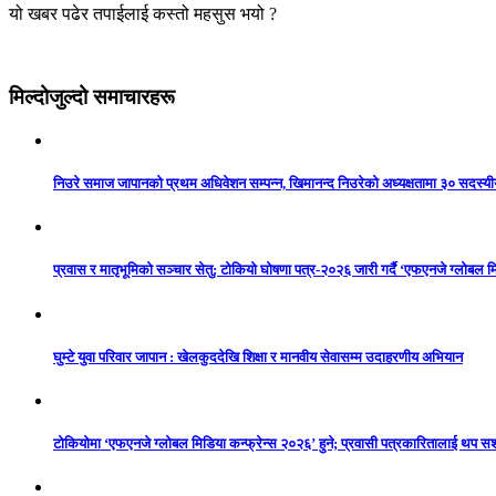
यो खबर पढेर तपाईलाई कस्तो महसुस भयो ?
मिल्दोजुल्दो समाचारहरू
निउरे समाज जापानको प्रथम अधिवेशन सम्पन्न, खिमानन्द निउरेको अध्यक्षतामा ३० सदस्य
प्रवास र मातृभूमिको सञ्चार सेतु: टोकियो घोषणा पत्र-२०२६ जारी गर्दै ‘एफएनजे ग्लोबल मि
घुम्टे युवा परिवार जापान : खेलकुददेखि शिक्षा र मानवीय सेवासम्म उदाहरणीय अभियान
टोकियोमा ‘एफएनजे ग्लोबल मिडिया कन्फ्रेन्स २०२६’ हुने; प्रवासी पत्रकारितालाई थप 