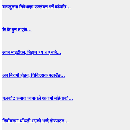
बागलुङमा निषेधाज्ञा उल्लंघन गर्ने बढेपछि…
के के हुन त एकै…
आज भाइटीका, बिहान ११ः०२ बजे…
अब बिरामी होइन, चिकित्सक पठाउँछ…
गलकोट समाज जापानले आगामी महिनाको…
निर्वाचनमा धाँधली भएको भन्दै ढोरपाटन…