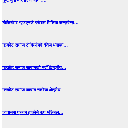
घुम्टे युवा परिवार जापान :…
टोकियोमा ‘एफएनजे ग्लोबल मिडिया कन्फ्रेन्स…
गल्कोट समाज टोकियोको ‘तिज धमाका…
गल्कोट समाज जापानको नवौँ केन्द्रीय…
गल्कोट समाज जापान नागोया क्षेत्रीय…
जापानमा प्रथम हाकोने कप भलिबल…