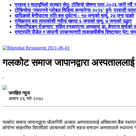
प्रवास र मातृभूमिको सञ्चार सेतु: टोकियो घोषणा पत्र-२०२६ जारी गर्दै 
टोकियोमा ‘एफएनजे ग्लोबल मिडिया कन्फ्रेन्स २०२६’ हुने; प्रवासी प
धादिङको बेनीघाटमा राति बस दुर्घटना : १७ जनाको मृत्यु, २४ जना घाइते
रामेछापमा बस तामाकोशी नदीमा खस्दा ६ जनाको मृत्यु, ७ जनाको उद्धार
‘रिब्राण्डिङ्ग रोडम्याप’ सहित एनआरएनए अध्यक्षमा डा. हेमराज शर्माको उ
राष्ट्रपति पौडेल र जापानी प्रधानमन्त्री ताकाइचीबीच शिष्टाचार भेट: सम
गलकोट समाज जापानद्वारा अस्पतालला
-
जनहित न्युज
असार २६ गते २०७८
गल्कोट समाज जापानद्धारा धौलागिरी अञ्चल अस्पताललाई अक्सिजन बैंक स्था
कोरोना संक्रमित बिरामीको उपचारको लागि सहज बनाउन अस्पतालले स्थापना 