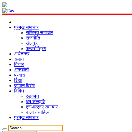
प्रमुख समाचार
राष्ट्रिय समाचार
राजनीति
खेलकुद
अन्तर्राष्ट्रिय
अर्थतन्त्र
समाज
विचार
अन्तर्वार्ता
प्रवास
शिक्षा
जापान विशेष
विविध
रङ्गमंच
धर्म-संस्कृति
एनआरएनए समाचार
कला / साहित्य
प्रमुख समाचार