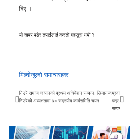
दिए ।
यो खबर पढेर तपाईलाई कस्तो महसुस भयो ?
मिल्दोजुल्दो समाचारहरू
निउरे समाज जापानको प्रथम अधिवेशन सम्पन्न, खिमानन्द
प्रवास र मातृभूम
निउरेको अध्यक्षतामा ३० सदस्यीय कार्यसमिति चयन
पत्र-२०२६ जारी 
सम्पन्न