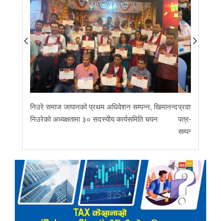
निउरे समाज जापानको प्रथम अधिवेशन सम्पन्न, खिमानन्द
प्रवास र मातृभूम
निउरेको अध्यक्षतामा ३० सदस्यीय कार्यसमिति चयन
पत्र-२०२६ जारी 
सम्पन्न