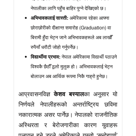
नेपालीका लागि पहुँच बाहिर पुग्ने देखिएको छ।
अभिभावकलाई सास्ती:
अमेरिकामा रहेका आफ्ना
छोराछोरीको दीक्षान्त समारोह (Graduation) वा
बिरामी हुँदा भेट्न जाने अभिभावकहरूले अब लाखौँ
रुपैयाँ धरौटी जोहो गर्नुपर्नेछ।
विद्यार्थीमा प्रभाव:
नेपाल अमेरिकामा विद्यार्थी पठाउने
विश्वकै छैठौँ ठूलो मुलुक हो। अभिभावकलाई भेट्न
बोलाउन अब आर्थिक रूपमा निकै गाह्रो हुनेछ।
आप्रवासनविज्ञ
केशव बस्याल
का अनुसार यो
निर्णयले नेपालीहरूको अन्तर्राष्ट्रिय छविमा
नकारात्मक असर पार्नेछ। नेपालको राजनीतिक
अस्थिरता र बेरोजगारीका कारण युवाहरू
पलायन हुने डरले अमेरिकाले यस्तो ‘सन्देहपूर्ण’