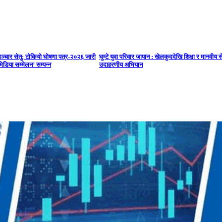
सञ्चार सेतु: टोकियो घोषणा पत्र-२०२६ जारी
घुम्टे युवा परिवार जापान : खेलकुददेखि शिक्षा र मानवीय स
मिडिया सम्मेलन’ सम्पन्न
उदाहरणीय अभियान