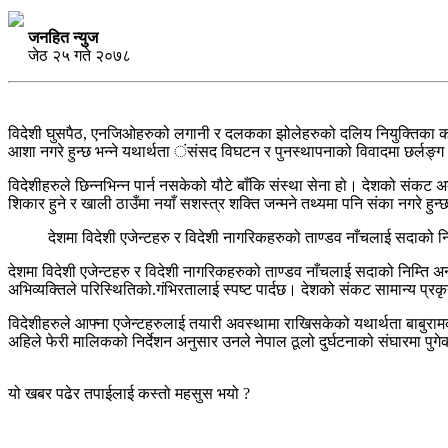
जनहित न्युज
जेठ २५ गते २०७८
विदेशी घुसपैठ, एनजिओहरुको लगानी र दलकका झोलेहरुको दलिय नियुक्तिका कारण
आशा नगरे हुन्छ भन्ने यथार्थता ंसंसद विघटन र पुनस्थापनाको विवादमा छर्लङ्ग 
विदेशीहरुले छिन्नभिन्न पार्न नसकेको यौटे बाँकि संस्था सेना हो। देशको संकट अ
शिकार हुने र खाली ठाउँमा नयाँ सशस्त्र शक्ति जन्मने तथ्यमा पनि संका नगरे ह
देशमा विदेशी एजेन्टहरु र विदेशी नागरिकहरुको ताण्डव नाँचलाई सदाको निम्त
देशमा विदेशी एजेन्टहरु र विदेशी नागरिकहरुको ताण्डव नाँचलाई सदाको निम्ति अ
अभिव्यक्तिले परिस्थितिको.गंभिरतालाई स्पष्ट पार्दछ। देशको संकट सामान्य प्रकृ
विदेशीहरुले आफ्ना एजेन्टहरुलाई तयारी अवस्थामा राखिसकेको यथार्थता बाबुरामक
अहिले फेरी मालिकको निर्देशन अनुसार उनले नेपाल ठूलो दुर्घटनाको संघारमा पुग
यो खबर पढेर तपाईलाई कस्तो महसुस भयो ?