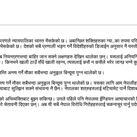
ले न्यायपालिका ध्वस्त भैसकेको छ। अबान्छित शक्तिहरुका ग्या..का रुपमा परिणत
भैसकेको छ। देशको सबै प्रणाली भङ्ग गर्ने विदेशीहरुको डिजाईन अनुसार नै यस्तो 
ब नियन्त्रणभन्दा बाहिर जान सक्ने लक्षणहरु देखिन थालेका छन्। यसलाई अनियन्त्रित
ुन्छ। किनभने खाली ठाउँ सँधै खाली रहन्न, त्यसलाई कसै न कसैले भरेर जान्छ भन्
ि अन्त्य गर्ने मौका सबैभन्दा अनुकूल बिन्दूमा पुग्न थालेको छ।
न्त्य गर्ने मौका सबैभन्दा अनुकूल बिन्दूमा पुग्न थालेको छ। यसका लागि आम नेपाल
याबाट सुल्झिन सक्ने संभावना नै छैन। नेपालका शत्रुहरुलाई मटियामेट पार्ने दिशा
ो अभिव्यक्तिबाट बुझ्न सकिन्छ। उनले पहिले पनि नेपालमा ईण्डियन अत्याचारको वि
ेको चेतावनी दिएका छन्। अब यी सबै नेपाल विरोधि गिरोहहरुलाई चकनाचुर पार्नु पर