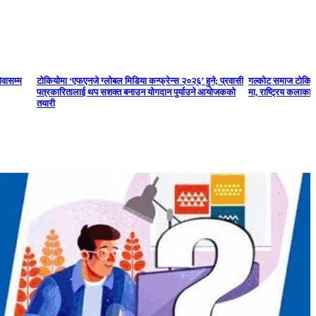
ेवासम्म
टोकियोमा ‘एफएनजे ग्लोबल मिडिया कन्फ्रेन्स २०२६’ हुने; प्रवासी
गल्कोट समाज टोकियो
पत्रकारितालाई थप सशक्त बनाउन योगदान पुर्याउने आयोजकको
मा, राष्ट्रिय कलाकारक
तयारी