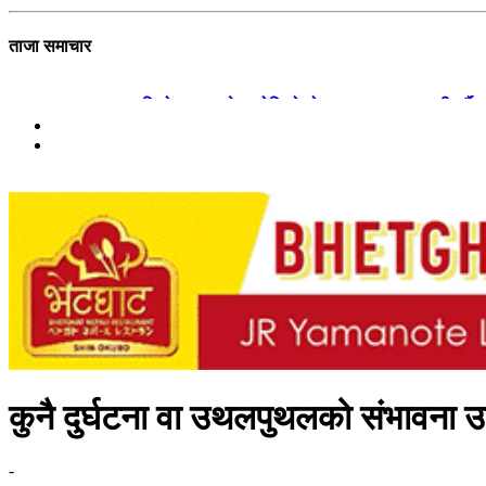
ताजा समाचार
प्रवास र मातृभूमिको सञ्चार सेतु: टोकियो घोषणा पत्र-२०२६ जारी गर्दै 
कुनै दुर्घटना वा उथलपुथलको संभावना उत
-