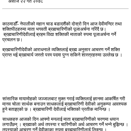
असाेज २२ गते २०७८
काठमाडौँ- नेपालीको महान चाड बडादशैंको दोस्रो दिन आज देवीमन्दिर तथा
शक्तिपीठहरुमा माता भगवती ब्रह्मचारिणीको पूजाअर्चना गरिंदै छ।
ब्रह्मचारिणीदेवीलाई ब्रहम विद्या शक्तिकी माताको रुपमा पूजाअर्चना गर्ने
प्रचलन छ। ​
ब्रह्मचारिणीदेवीको आराधनाले व्यक्तिलाई ब्रह्म अनुसार आचरण गर्ने शक्ति
प्राप्त भई ब्रह्मचार्य जस्तो परम पदमा पुग्न सकिने शास्त्रहरुमा उल्लेख छ ।
सांसारिक मायामोहको जञ्जालबाट मुक्त गराई व्यक्तिलाई ज्ञानमा आकर्षित गरी
मानव चोला सार्थक बनाउन साधकलाई ब्रह्मचारिणी देवीको अनुकम्पा आवश्यक
हुने बताइएको छ । ब्रह्मचारिणी देवीलाई भक्तिको प्रतीक मानिन्छ ।
साधकहरु आजको दिन आफ्नो मनलाई माता ब्रह्मचारिणीको चरणमा धयान
लगाउँछन् । ब्रह्माको अर्थ तपस्या र चारिणीको अर्थ आचरण गर्ने भन्ने बुझिन्छ ।
तपस्याको आचरण गर्ने देवीकाका रुपमा ब्रह्मचारिणीलाई लिइन्छ ।