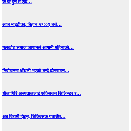
के के हुन त एकै…
आज भाइटीका, बिहान ११ः०२ बजे…
गलकोट समाज जापानले आगामी महिनाको…
निर्वाचनमा धाँधली भएको भन्दै ढोरपाटन…
धाैलागिरि अस्पताललाई अक्सिजन सिलिन्डर र…
अब बिरामी होइन, चिकित्सक पठाउँछ…