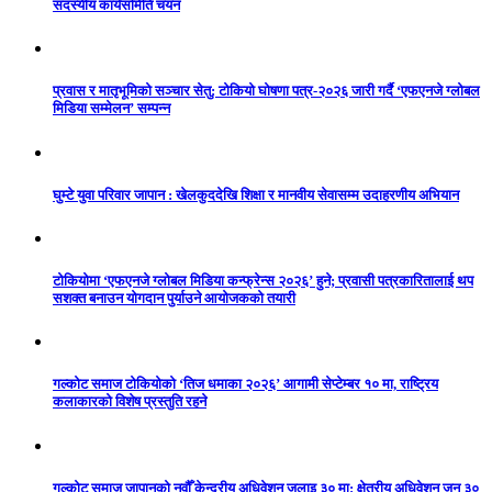
सदस्यीय कार्यसमिति चयन
प्रवास र मातृभूमिको सञ्चार सेतु: टोकियो घोषणा पत्र-२०२६ जारी गर्दै ‘एफएनजे ग्लोबल
मिडिया सम्मेलन’ सम्पन्न
घुम्टे युवा परिवार जापान : खेलकुददेखि शिक्षा र मानवीय सेवासम्म उदाहरणीय अभियान
टोकियोमा ‘एफएनजे ग्लोबल मिडिया कन्फ्रेन्स २०२६’ हुने; प्रवासी पत्रकारितालाई थप
सशक्त बनाउन योगदान पुर्याउने आयोजकको तयारी
गल्कोट समाज टोकियोको ‘तिज धमाका २०२६’ आगामी सेप्टेम्बर १० मा, राष्ट्रिय
कलाकारको विशेष प्रस्तुति रहने
गल्कोट समाज जापानको नवौँ केन्द्रीय अधिवेशन जुलाइ ३० मा: क्षेत्रीय अधिवेशन जुन ३०