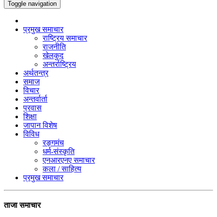
Toggle navigation
प्रमुख समाचार
राष्ट्रिय समाचार
राजनीति
खेलकुद
अन्तर्राष्ट्रिय
अर्थतन्त्र
समाज
विचार
अन्तर्वार्ता
प्रवास
शिक्षा
जापान विशेष
विविध
रङ्गमंच
धर्म-संस्कृति
एनआरएनए समाचार
कला / साहित्य
प्रमुख समाचार
ताजा समाचार