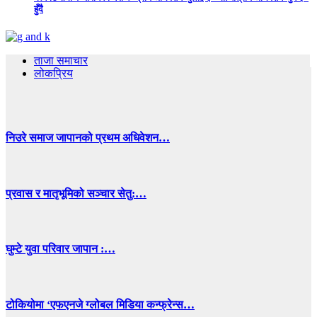
हुँदै
ताजा समाचार
लोकप्रिय
निउरे समाज जापानको प्रथम अधिवेशन…
प्रवास र मातृभूमिको सञ्चार सेतु:…
घुम्टे युवा परिवार जापान :…
टोकियोमा ‘एफएनजे ग्लोबल मिडिया कन्फ्रेन्स…