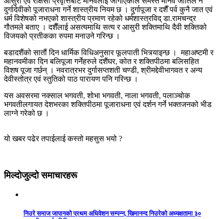
आसुरी एवं राक्षसी प्रवृत्तिबाट मानवलाई जोगाएकाले समस्त मानव जातिले नै
दुर्गादेवीको पूजाराधना गर्ने शास्त्रीय नियम छ । दुर्गापूजा र दशैँ पर्व कुनै जात एवं
धर्म विशेषको नभएको शास्त्रीय प्रमाण रहेको धर्मशास्त्रविद् डा.रामचन्द्र
गौतमले बताए । दशैँलाई असत्यमाथि सत्य र आसुरी शक्तिमाथि दैवी शक्तिको
विजयको प्रतीकका रुपमा मनाउने गरिन्छ ।
बडादशैंको सातौं दिन धार्मिक विधिअनुसार फूलपाती भित्र्याइन्छ । महाअष्टमी र
महानवमीका दिन बलिपूजा गर्नेहरुले दशैंघर, कोत र शक्तिपीठमा बलिसहित
विशष पूजा गर्छन् । नवरात्रभर दुर्गासप्तशती चण्डी, श्रीमद्देवीभागवत र अन्य
देवीस्तोत्र एवं स्तुतिको पाठ पारायण पनि गरिन्छ ।
यस अवसरमा नक्साल भगवती, शोभा भगवती, नाला भगवती, पलाञ्चोक
भगवतीलगायत देशभरका शक्तिपीठमा पूजाराधना एवं दर्शन गर्ने भक्तजनको भीड
लाग्ने गरेको छ ।
यो खबर पढेर तपाईलाई कस्तो महसुस भयो ?
मिल्दोजुल्दो समाचारहरू
निउरे समाज जापानको प्रथम अधिवेशन सम्पन्न, खिमानन्द निउरेको अध्यक्षतामा ३०