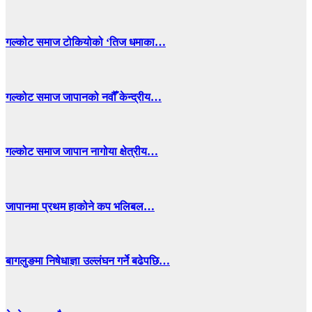
गल्कोट समाज टोकियोको ‘तिज धमाका…
गल्कोट समाज जापानको नवौँ केन्द्रीय…
गल्कोट समाज जापान नागोया क्षेत्रीय…
जापानमा प्रथम हाकोने कप भलिबल…
बागलुङमा निषेधाज्ञा उल्लंघन गर्ने बढेपछि…