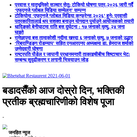
प्रवास र मातृभूमिको सञ्चार सेतु: टोकियो घोषणा पत्र-२०२६ जारी गर्दै
‘एफएनजे ग्लोबल मिडिया सम्मेलन’ सम्पन्न
टोकियोमा ‘एफएनजे ग्लोबल मिडिया कन्फ्रेन्स २०२६’ हुने; प्रवासी
पत्रकारितालाई थप सशक्त बनाउन योगदान पुर्याउने आयोजकको तयारी
धादिङको बेनीघाटमा राति बस दुर्घटना : १७ जनाको मृत्यु, २४ जना
घाइते
रामेछापमा बस तामाकोशी नदीमा खस्दा ६ जनाको मृत्यु, ७ जनाको उद्धार
‘रिब्राण्डिङ्ग रोडम्याप’ सहित एनआरएनए अध्यक्षमा डा. हेमराज शर्माको
उम्मेदवारी घोषणा
राष्ट्रपति पौडेल र जापानी प्रधानमन्त्री ताकाइचीबीच शिष्टाचार भेट:
सम्बन्ध सुदृढीकरण र लगानी भित्र्याउन जोड
बडादसैँको आज दोस्रो दिन, भक्तिकी
प्रतीक ब्रह्मचारिणीको विशेष पूजा
-
जनहित न्युज