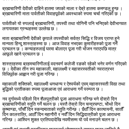
ब्रह्मचारिणी देवीको दाहिने हातमा जपको माला र देब्रे हातमा कमण्डलु हुन्छ ।
ब्रह्मचारिणी माता पार्वतीको विवाहपूर्वको अवस्थाको रुपमा चर्चा गरिएको छ ।
पार्वतीको यो रुपलाई ब्रह्मचारिणी, तपस्वी तथा योगिनी पनि भनिएको देवीभागवत
लगायतका ग्रन्थहरुमा उल्लेख छ ।
माता ब्रह्मचारिणी देवीको कृपाले तपस्वीको सर्वत्र सिद्धि र विजय प्राप्त हुने
मान्यता हिन्दू शास्त्रहरुमा छ । आज विवाह नभएका कुमारीहरुको पूजा गर्ने
प्रचलन छ । कन्याहरुलाई घरमा बोलाएर पूजा गरी भोजन गराएपछि मात्र
आफूले खाने प्रचलन छ ।
शास्त्रहरुमा ब्रहमचारिणीलाई वदनवर्ण कलेजी रङको रहेको भनेर वर्णन गरिएको
छ । देवीका तीन रुप महाकाली, महालक्ष्मी र महासरस्वतीको नवरात्रभर
विधिपूर्वक आह्वान गरी पूजा गरिन्छ ।
महाकाली शक्तिको, महालक्ष्मी धनधान्य र ऐश्वर्यको एवम् महासरस्वती विद्या तथा
बुद्धिको प्रतीकका रुपमा पूजाआजा एवं आराधना गर्ने परम्परा छ ।
नव दुर्गामध्ये पहिलो दिन शैलपुत्रीको पूजा आराधना गरिन्छ भने दोस्रो दिन
ब्रह्मचारिणीको स्तुति गर्ने चलन छ ।यस्तै तेस्रो दिन चन्द्रघण्टा, चौथो दिन
कुष्माण्डा, पाँचौँ दिन स्कन्दमाताको स्तुति गरीन्छ । छैठौँ दिन कात्यायनी, सातौँ
दिन कालरात्रि, आठौँ दिन महागौरी र नवौँ दिन सिद्धिदात्रीको पूजा आराधना
गरिन्छ । आश्विन शुक्ल प्रतिपदादेखि नवमीसम्म यो पर्व मनाउने चलन छ ।