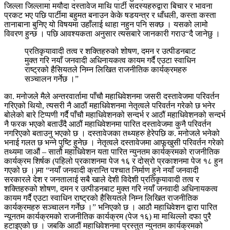
जिल्ला जिल्लामा मयौदा दस्तावेज माथि पार्टी सदस्यहरुद्वारा बिचार र भावना
प्रकट भए पछि पार्टीमा बहुमत बनाउन केके षडयन्त्र र धाँधली, कस्ता कस्ता
तानाबाना बुनिए यो विषयमा उहाँलाई थाहा नहुन पनि सक्छ । यसको लामो
विवरण हुन्छ । पछि आवश्यकता अनुसार त्यसबारे जानकारी गराउ“दै जानेछु ।
प्रतिकृयावादी तत्व र शक्तिहरुको शोषण, दमन र उत्पीडनबाट
मुक्त गरि नयाँ जनवादी अधिनायकत्व कायम गर्दै एउटा स्वाधिन
राष्ट्रको हैसियतले निम्न लिखित राजनीतिक कार्यक्रमहरु
सञ्चालन गर्नेछ ।”
का. मनोजले मैले अन्तरवार्तामा पाँचौ महाधिवेशनमा जसरी दस्तावेजमा परिवर्तन
गरिएको थियो, त्यसरी नै आठौं महाधिवेशनमा नेतृत्वले परिवर्तन गरेको छ भनेर
बोलेको बारे टिप्पणी गर्दै पाँचौ महाधिवेशनको सन्दर्भ र आठौं महाधिवेशनको सन्दर्भ
नै फरक भएको बताउँदै आठौं महाधिवेशनमा पारित दस्तावेजमा कुनै परिवर्तन
नगरिएको बताउनु भएको छ । दस्तावेजका तथ्यहरु हेरेपछि क. मनोजले भनेको
भनाई गलत छ भन्ने पुष्टि हुनेछ । नेतृत्वले दस्तावेजमा आफूखुसी परिवर्तन गरेको
तथ्यमा जाऔं – सातौ महाधिवेशन यता पारित न्युनतम कार्यक्रमको राजनीतिक
कार्यक्रम शिर्षक (पहिलो प्रकाशनमा पेज १६ र दोस्रो प्रकाशनमा पेज १८ हुन
गएको छ ।)मा “नयाँ जनवादी क्रान्ति पश्चात निर्माण हुने नयाँ जनवादी
सरकारले देश र जनतालाई सबै खाले देशी विदेशी प्रतिकृयावादी तत्व र
शक्तिहरुको शोषण, दमन र उत्पीडनबाट मुक्त गरि नयाँ जनवादी अधिनायकत्व
कायम गर्दै एउटा स्वाधिन राष्ट्रको हैसियतले निम्न लिखित राजनीतिक
कार्यक्रमहरु सञ्चालन गर्नेछ ।” भनिएको छ । आठौ महाधिवेशन द्वारा पारित
न्यूनतम कार्यक्रमको राजनीतिक कार्यक्रम (पेज १६) मा माथिल्लो दफा पुरै
हटाइएको छ । जबकि आठौं महाधिवेशनमा प्रस्तुत न्युनतम कार्यक्रमको