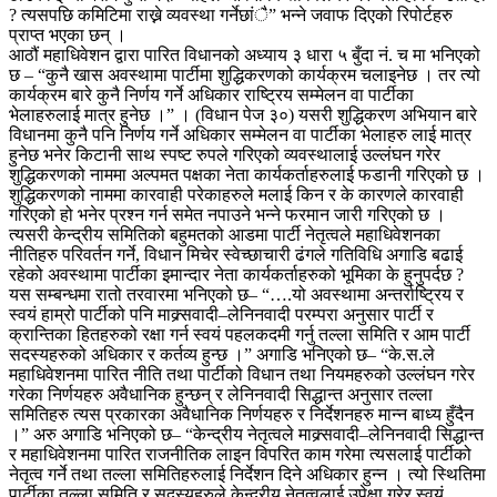
? त्यसपछि कमिटिमा राख्ने व्यवस्था गर्नेछांै” भन्ने जवाफ दिएको रिपोर्टहरु
प्राप्त भएका छन् ।
आठौं महाधिवेशन द्वारा पारित विधानको अध्याय ३ धारा ५ बुँदा नं. च मा भनिएको
छ – “कुनै खास अवस्थामा पार्टीमा शुद्धिकरणको कार्यक्रम चलाइनेछ । तर त्यो
कार्यक्रम बारे कुनै निर्णय गर्ने अधिकार राष्ट्रिय सम्मेलन वा पार्टीका
भेलाहरुलाई मात्र हुनेछ ।” । (विधान पेज ३०) यसरी शुद्धिकरण अभियान बारे
विधानमा कुनै पनि निर्णय गर्ने अधिकार सम्मेलन वा पार्टीका भेलाहरु लाई मात्र
हुनेछ भनेर किटानी साथ स्पष्ट रुपले गरिएको व्यवस्थालाई उल्लंघन गरेर
शुद्धिकरणको नाममा अल्पमत पक्षका नेता कार्यकर्ताहरुलाई फडानी गरिएको छ ।
शुद्धिकरणको नाममा कारवाही परेकाहरुले मलाई किन र के कारणले कारवाही
गरिएको हो भनेर प्रश्न गर्न समेत नपाउने भन्ने फरमान जारी गरिएको छ ।
त्यसरी केन्द्रीय समितिको बहुमतको आडमा पार्टी नेतृत्वले महाधिवेशनका
नीतिहरु परिवर्तन गर्ने, विधान मिचेर स्वेच्छाचारी ढंगले गतिविधि अगाडि बढाई
रहेको अवस्थामा पार्टीका इमान्दार नेता कार्यकर्ताहरुको भूमिका के हुनुपर्दछ ?
यस सम्बन्धमा रातो तरवारमा भनिएको छ– “….यो अवस्थामा अन्तर्राष्ट्रिय र
स्वयं हाम्रो पार्टीको पनि माक्र्सवादी–लेनिनवादी परम्परा अनुसार पार्टी र
क्रान्तिका हितहरुको रक्षा गर्न स्वयं पहलकदमी गर्नु तल्ला समिति र आम पार्टी
सदस्यहरुको अधिकार र कर्तव्य हुन्छ ।” अगाडि भनिएको छ– “के.स.ले
महाधिवेशनमा पारित नीति तथा पार्टीको विधान तथा नियमहरुको उल्लंघन गरेर
गरेका निर्णयहरु अवैधानिक हुन्छन् र लेनिनवादी सिद्धान्त अनुसार तल्ला
समितिहरु त्यस प्रकारका अवैधानिक निर्णयहरु र निर्देशनहरु मान्न बाध्य हुँदैन
।” अरु अगाडि भनिएको छ– “केन्द्रीय नेतृत्वले माक्र्सवादी–लेनिनवादी सिद्धान्त
र महाधिवेशनमा पारित राजनीतिक लाइन विपरित काम गरेमा त्यसलाई पार्टीको
नेतृत्व गर्ने तथा तल्ला समितिहरुलाई निर्देशन दिने अधिकार हुन्न । त्यो स्थितिमा
पार्टीका तल्ला समिति र सदस्यहरुले केन्द्रीय नेतृत्वलाई उपेक्षा गरेर स्वयं