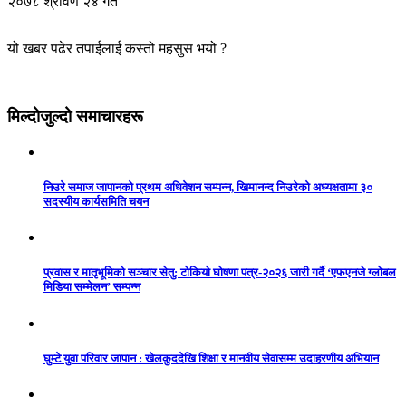
२०७८ श्रावण २४ गते
यो खबर पढेर तपाईलाई कस्तो महसुस भयो ?
मिल्दोजुल्दो समाचारहरू
निउरे समाज जापानको प्रथम अधिवेशन सम्पन्न, खिमानन्द निउरेको अध्यक्षतामा ३०
सदस्यीय कार्यसमिति चयन
प्रवास र मातृभूमिको सञ्चार सेतु: टोकियो घोषणा पत्र-२०२६ जारी गर्दै ‘एफएनजे ग्लोबल
मिडिया सम्मेलन’ सम्पन्न
घुम्टे युवा परिवार जापान : खेलकुददेखि शिक्षा र मानवीय सेवासम्म उदाहरणीय अभियान