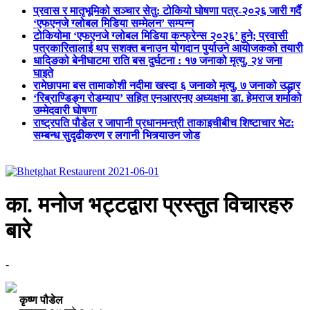
प्रवास र मातृभूमिको सञ्चार सेतु: टोकियो घोषणा पत्र-२०२६ जारी गर्दै
‘एफएनजे ग्लोबल मिडिया सम्मेलन’ सम्पन्न
टोकियोमा ‘एफएनजे ग्लोबल मिडिया कन्फ्रेन्स २०२६’ हुने; प्रवासी
पत्रकारितालाई थप सशक्त बनाउन योगदान पुर्याउने आयोजकको तयारी
धादिङको बेनीघाटमा राति बस दुर्घटना : १७ जनाको मृत्यु, २४ जना
घाइते
रामेछापमा बस तामाकोशी नदीमा खस्दा ६ जनाको मृत्यु, ७ जनाको उद्धार
‘रिब्राण्डिङ्ग रोडम्याप’ सहित एनआरएनए अध्यक्षमा डा. हेमराज शर्माको
उम्मेदवारी घोषणा
राष्ट्रपति पौडेल र जापानी प्रधानमन्त्री ताकाइचीबीच शिष्टाचार भेट:
सम्बन्ध सुदृढीकरण र लगानी भित्र्याउन जोड
का. मनोज भट्टद्वारा प्रस्तुत विचारहरु
बारे
-
कृष्ण पौडेल