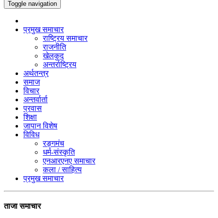
Toggle navigation
प्रमुख समाचार
राष्ट्रिय समाचार
राजनीति
खेलकुद
अन्तर्राष्ट्रिय
अर्थतन्त्र
समाज
विचार
अन्तर्वार्ता
प्रवास
शिक्षा
जापान विशेष
विविध
रङ्गमंच
धर्म-संस्कृति
एनआरएनए समाचार
कला / साहित्य
प्रमुख समाचार
ताजा समाचार