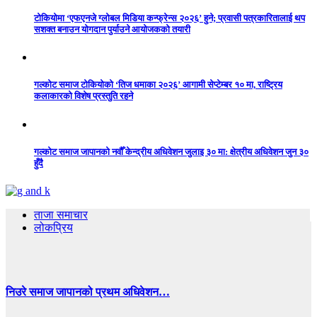
टोकियोमा ‘एफएनजे ग्लोबल मिडिया कन्फ्रेन्स २०२६’ हुने; प्रवासी पत्रकारितालाई थप
सशक्त बनाउन योगदान पुर्याउने आयोजकको तयारी
गल्कोट समाज टोकियोको ‘तिज धमाका २०२६’ आगामी सेप्टेम्बर १० मा, राष्ट्रिय
कलाकारको विशेष प्रस्तुति रहने
गल्कोट समाज जापानको नवौँ केन्द्रीय अधिवेशन जुलाइ ३० मा: क्षेत्रीय अधिवेशन जुन ३०
हुँदै
ताजा समाचार
लोकप्रिय
निउरे समाज जापानको प्रथम अधिवेशन…