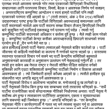
प्रत्यक्ष रुपले आपसमा सम्पर्क गरेर त्यस प्रकारको बिग्रिएको स्थितिलाई
सम्हाल्नका लागि परस्परमा विचार, विमर्श, बैठक र आवश्यक निर्णय गर्न सक्छन्
। अन्तरराष्ट्रिय कम्युनिष्ट आन्दोलन र स्वयं हाम्रो पार्टीको पनि त्यही
प्रकारको परम्परा रहि आएको छ ।” (रातो तरवार, अंक २ पेज २९४) माथिको
उदाहरणबाट प्रष्ट हुन्छ कि पार्टीको विग्रिएको अवस्थालाई समाल्नका लागि
पार्टी सदस्यको नाताले आम पार्टी सदस्य समक्ष विचार लैजानु बिग्रीएको स्थिति
बारे सुसुचित गर्नु पार्टीलाई एकताबद्ध गर्न प्रयत्न गर्नु पर्दछ । त्यसो गर्नु
कम्युनिष्ट पार्टीको सदस्यको अधिकार र कर्तव्य दुवै हुन्छ । मैले त्यही काम गरेको
छु । कम्युनिष्ट पार्टीको केन्द्र कसैका अपराधहरुलाई छिपाउने साधनको रुपमा
प्रयोग हुन हँुदैन भन्ने मेरो मत छ ।
आज हामीलाई हाम्रो पार्टी नेकपा (मसाल)को नेतृत्वले बाहिर फालेको छ । पार्टी
जीवनमा यो कहिल्यै नसोचेको वा कल्पना नै नगरेको घटना भएको छ । वास्तवमा
स्वतन्त्र प्रकारले विचार गर्न सक्ने भए पार्टी केन्द्रीय समितिको बहुमतले
अनुशासनको कारवाही त अनुशासन उल्लंघन गर्ने नेतृत्वलाई गर्नुपर्ने हो । तर
त्यसो हुन सकेन अब नेपाल राष्ट्र र नेपाली शोषित पीडित सर्वहारा वर्गको
मुक्तिको लागि एउटा शक्तिशाली कम्युनिष्ट पार्टीको निर्माण र विकास आजको
आवश्यकता हो । त्यो जिम्मेवारी हाम्रो काँधमा आएको छ । त्यसैले हामीहरु दृढ
संकल्पीत भएर अगाडि बढ्नु पर्ने आवश्यकता छ ।
पार्टी नेतृत्वको विरोध र आलोचना भएकोमा क. मनोजलाई दुःख लागेको छ ।
पार्टी नेतृत्वको विरोध किन हुन्छ यस सम्बन्धमा रातो तरवारमा भनिएको छ– “सधैं
पार्टीमा राजनीतिका साथै संगठनात्मक नीतिको निर्धारणमा अन्ततः पार्टी नेतृत्व नै
सर्वाेच्च अंग हुन्छ र त्यसकारण पार्टीभित्र अनुशासन, एकता र सुव्यवस्थाका
लागि सबभन्दा बढी जिम्मेवार हुन्छ ।” अगाडि भनिएको छ– “तर केन्द्रीय
नेतृत्वका नीति र कार्यप्रणाली नै गलत भए भने त्यसमा सुधार गर्नु वा आवश्यक
भए त्यसलाई बदल्नु प्राथमिक महत्वको कुरा हुन जान्छ र त्यो कार्य पुरा नभैकन