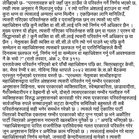
लेखिएको छ– “प्रस्तावहरु बारे जहाँ जुन ठाउँमा जे परिवर्तन गर्ने निर्णय भएको छ,
त्यही त्यस अनुसार नै मिलाउनु पर्दछ । र त्यो पारित अंशलाई हटाउन वा नयाँ
कुरा थप्न वा त्यसलाई अन्यत्र थप्न मिल्दैन । एकछिनका लागि मानिलिउँ,
त्यसरी गरिएका परिवर्तनहरु सहि र प्रासङ्गिक छन् तर त्यसो भए पनि
महाधिवेशन पछि कुनै व्यक्ति वा सी.सी.लाई पनि त्यो निर्णय गर्ने अधिकार छैन ।
मुख्य प्रश्न यो होइन, त्यसरी गरिएका परिवर्तनहरु सहि छन् वा गलत ? प्रश्न यो
सिद्धान्तको हो ? कुनै व्यक्ति वा सी.सी.लाई त्यसरी परिवर्तन गर्ने अधिकार छ या
छैन । नेतृत्वका केही व्यक्ति वा सी.सी.ले पनि त्यो गर्न पाउने भए पछि कुनै
सम्मेलन वा महाधिवेशनमा त्यसबारे छलफल गर्नु वा प्रतिनिधिहरुले कैयौं
दिनसम्म छलफल गर्नु, निर्णय गर्नु वा सम्मेलन वा महाधिवेशन गर्नु पर्ने आवश्यकता
नै के भयो ?” (रातो तरवार, अंक २, पेज ३११)
दस्तावेजमा परिवर्तन गरिएको बारे पाँचौ महाधिवेशन पछि का. चित्रबहादुर केसी,
का. भैरव रेग्मी र का. गोविन्द सिंह थापाले २०४२ सालमा के.स.को बैठकमा
प्रस्तुत गर्नुभएको प्रस्ताव यस्तो छ– “प्रथमतः नेतृत्वका साथीहरुद्वारा
महाधिवेशनद्वारा पारित अंशहरुमा त्यसरी परिवर्तन गर्नु गम्भीर प्रकारको
अनुशासन विहिनता, चरम प्रकारको व्यक्तिवादिता, स्वेच्छाचारिता, छाडावादीता,
गैरजिम्मेवारीपन र वेइमानी हो भने, दोस्रो त्यसप्रकारका गम्भीर गल्तीहरु गर्ने
व्यक्तिहरुका विरुद्ध अनुशासनको कारवाही गरेर त्यस प्रकारका परिवर्तनहरुलाई
सार्वजनिक रुपले सच्चाउनुको सट्टा केन्द्रीय समितिको बहुमतले ती सबै
परिवर्तनहरुलाई सही भनेर समर्थन गरेको छ । त्यसले गर्दा एकातिर पार्टी
भित्रको वैचारिक एकतामा गम्भीर प्रकारको चोट पुग्न गएको छ भने अर्काेतिर
पार्टी भित्रको अनुशासन नराम्ररी खलबलिन पुगेको छ ।” अगाडि भनिएको छ–
“महाधिवेशनद्वारा पारित राजनीतिक प्रतिवेदनमा गलत प्रकारले परिवर्तन गरेर
जुन अनुशासन विहिन र अनैतिक काम गरिएको छ । त्यसलाई समर्थन गरे मात्र
महाधिवेशनको निर्णय मानेको, जनवादी केन्द्रीयतालाई मानेको र त्यसरी