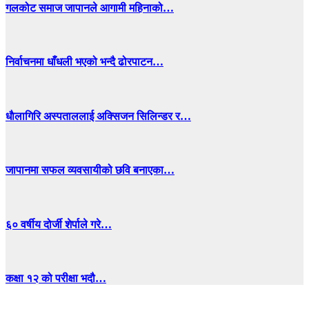
गलकोट समाज जापानले आगामी महिनाको…
निर्वाचनमा धाँधली भएको भन्दै ढोरपाटन…
धाैलागिरि अस्पताललाई अक्सिजन सिलिन्डर र…
जापानमा सफल व्यवसायीको छवि बनाएका…
६० वर्षीय दोर्जी शेर्पाले गरे…
कक्षा १२ को परीक्षा भदौ…