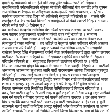
हाम्रो दस्तावेजको यो भनाईले पनि अझ पुष्टि गर्दछ– “पार्टीको नेतृत्वमा
क्रान्तिकारी वर्गहरूसितको संयुक्त मोर्चाको नीतिलाई गौण बनाउँदै लगेर दुश्मन
राजनीतिक शक्तिहरू वा उनीहरूका दलालहरूसितको गठबन्धन, सम्झौता र
कार्यगत एकतामा जोड दिनु” जो अहिलेको नेतृत्वले गरिरहेको छ । यसले पनि
तपाईहरुले ढाकेर राखेको विरालो त तपाईहरुले ओडेको खास्टो भित्रबाट म्याउ
गरेको सबैले छर्ल·ै देखेनन् र ?
का. मनोजले केन्द्रीय समितिमा पेश गरेको प्रस्ताव तलसम्म वा पार्टी सदस्य
सम्म पठाएर अनुशासनको उल्लंघन गरेको ठहर गर्नु भएको छ । सामान्य
अवस्थामा वा नियम सम्मत ढंगले पार्टी चलेको अवस्थामा आफ्ना विचार तल
लैजानुलाई गलत मानिन्छ । तर अहिले त नेतृत्वले समेत स्वीकार गरेको असहज
र असामान्य परिस्थिति हो । बहुमत पक्षको राजनीतिक लाइनसँग असहमति
राखेका केन्द्र देखि सेलसम्मका दर्जनौं नेता कार्यकर्ताहरुलाई झुटा आरोप लगाएर
पार्टीबाट निस्काशन गरिएको छ । नेतृत्वबाट महाधिवेशनमा पारित नीतिहरुमा
परिवर्तन गरिएको छ । नेतृत्वबाट विधानको उल्लंघन गरिएको छ । नीति
नियमका आधारमा होइन कि बदला लिनका लागि कारवाही गरिएको छ । पार्टीको
असामान्य अवस्थामा सुधारका लागि पार्टी सदस्यसम्म आफ्ना विचारहरु प्रस्तुत
गरिएको हो । त्यसलाई गलत भन्न मिल्दैन । भारत शाखामा सम्मेलनद्वारा
निर्वाचित सदस्यहरुको बहुमत हुँदाहुँदै फरक विचार राख्ने कार्यकर्ताहरुलाई भारत
शाखाबाट हटाएर बहुमत पक्षको बहुमत हुने गरि केन्द्रले नियुक्ति गरेको छ ।
जिल्ला सम्मेलन द्वारा निर्वाचित जिल्ला समितिहरुलाई विघटन गरिएको छ ।
कम्युनिष्ट पार्टीमा कुनै पनि पार्टी सदस्य कुनै तहको कमिटिमा अबद्ध भएर पार्टीको
काम गर्न पाउने र विचार प्रकट गर्न पाउने अधिकार राख्दछ । तर आज फरक
विचार राखेकै कारण सयौं पार्टी सदस्यहरु पार्टी सम्पर्कबाट बाहिर छन् । कुनै
सदस्यले मलाई पार्टी कमिटिमा आबद्ध गर्नुपर्यो भनेर केन्द्रीय कार्यालय वा आफ्ना
ठाउँको इन्चार्जसँग कुरा गर्दा “पहिले आफ्नो कित्ता क्लियर गर यता हो कि उता हो