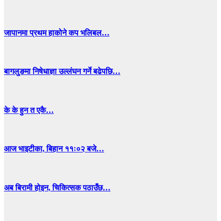
जापानमा प्रथम हाकोने कप भलिबल…
बागलुङमा निषेधाज्ञा उल्लंघन गर्ने बढेपछि…
के के हुन त एकै…
आज भाइटीका, बिहान ११ः०२ बजे…
अब बिरामी होइन, चिकित्सक पठाउँछ…