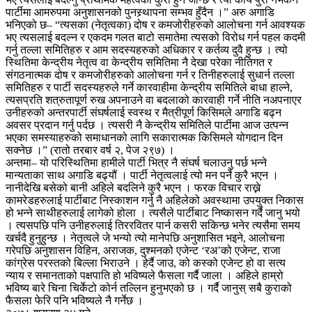
पार्टीमा आमरुपमा अनुशासनको पुनस्र्थापना सम्भव हुँदैन ।” अरु अगाडि
भनिएको छ– “त्यसका (नेतृत्वका) दोष र कमजोरीहरुको आलोचना गर्न आवश्यक
भए त्यसलाई बदल्न र एकदम गलत बाटो समातेमा त्यसको विरोध गर्न पहल कदमी
गर्नु तल्ला समितिहरु र आम सदस्यहरुको अधिकार र कर्तव्य दुवै हुन्छ । त्यो
स्थितिमा केन्द्रीय नेतृत्व वा केन्द्रीय समितिमा नै देखा परेका नीतिगत र
संगठनात्मक दोष र कमजोरीहरुको आलोचना गर्न र तिनीहरुलाई सुधार्न तल्ला
समितिहरु र पार्टी सदस्यहरुले गर्ने कारवाहीमा केन्द्रीय समितिले बाधा हाल्ने,
त्यसप्रति शत्रुतापूर्ण रुख अपनाउने वा बदलाको कारवाही गर्ने नीति नअपनाएर
उनीहरुको अन्तरपार्टी संघर्षलाई स्वस्थ र मैत्रीपूर्ण किसिमले अगाडि बढ्न
अवसर प्रदान गर्नु पर्दछ । त्यसरी नै केन्द्रीय समितिले पार्टीमा आज उत्पन्न
भएका समस्याहरुको समाधानको लागि सकारात्मक किसिमले योगदान दिन
सक्नेछ ।” (रातो तरबार वर्ष २, पेज २९७) ।
अन्तमा– यो परिस्थितिमा हामीले पार्टी भित्र नै संघर्ष चलाउनु पर्छ भन्ने
मान्यताका साथ अगाडि बढ्यौं । पार्टी नेतृत्वलाई त्यो मन पर्ने कुरै भएन ।
नानीदेखि बसेको बानी अहिले बदलिने कुरै भएन । फरक विचार राख्ने
कामरेडहरुलाई पार्टीबाट निस्काशन गर्नु नै अहिलेको अवस्थामा उपयुक्त निकास
हो भन्ने साथीहरुलाई लागेको होला । त्यसैले पार्टीबाट निष्कासन गर्दै जानु भयो
। त्यसपछि पनि उनीहरुलाई तिररवितर पार्न कसरी सकिन्छ भनेर त्यसैमा समय
खर्चदै हुनुहुन्छ । नेतृत्वले जे भन्यो त्यो मानेपछि अनुशासित भइने, आलोचना
गरेपछि अनुशासन विहिन, अराजक, दुश्मनको एजेन्ट ‘रअ’को एजेन्ट, राजा
कांग्रेस परस्तको बिल्ला भिराउने । हेर्दै जाउ, को कस्को एजेन्ट हो वा सत्य
न्याय र समानताको पक्षपाति हो भविष्यले फैसला गर्दै जाला । अहिले हाम्रो
भविष्य बारे चिना चिर्केटो कोर्न तल्लिन हुनुभएको छ । गर्दै जानुस् सबै कुराको
फैसला फेरि पनि भविष्यले नै गर्नेछ ।