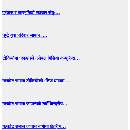
प्रवास र मातृभूमिको सञ्चार सेतु:…
घुम्टे युवा परिवार जापान :…
टोकियोमा ‘एफएनजे ग्लोबल मिडिया कन्फ्रेन्स…
गल्कोट समाज टोकियोको ‘तिज धमाका…
गल्कोट समाज जापानको नवौँ केन्द्रीय…
गल्कोट समाज जापान नागोया क्षेत्रीय…