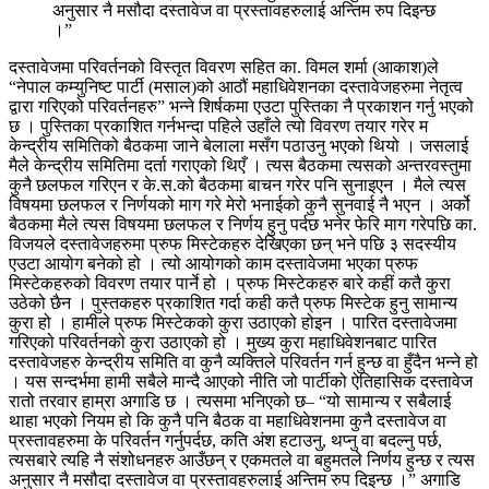
अनुसार नै मसौदा दस्तावेज वा प्रस्तावहरुलाई अन्तिम रुप दिइन्छ
।”
दस्तावेजमा परिवर्तनको विस्तृत विवरण सहित का. विमल शर्मा (आकाश)ले
“नेपाल कम्युनिष्ट पार्टी (मसाल)को आठौं महाधिवेशनका दस्तावेजहरुमा नेतृत्व
द्वारा गरिएको परिवर्तनहरु” भन्ने शिर्षकमा एउटा पुस्तिका नै प्रकाशन गर्नु भएको
छ । पुस्तिका प्रकाशित गर्नभन्दा पहिले उहाँले त्यो विवरण तयार गरेर म
केन्द्रीय समितिको बैठकमा जाने बेलाला मसँग पठाउनु भएको थियो । जसलाई
मैले केन्द्रीय समितिमा दर्ता गराएको थिएँ । त्यस बैठकमा त्यसको अन्तरवस्तुमा
कुनै छलफल गरिएन र के.स.को बैठकमा बाचन गरेर पनि सुनाइएन । मैले त्यस
विषयमा छलफल र निर्णयको माग गरे मेरो भनाईको कुनै सुनवाई नै भएन । अर्को
बैठकमा मैले त्यस विषयमा छलफल र निर्णय हुनु पर्दछ भनेर फेरि माग गरेपछि का.
विजयले दस्तावेजहरुमा प्रुफ मिस्टेकहरु देखिएका छन् भने पछि ३ सदस्यीय
एउटा आयोग बनेको हो । त्यो आयोगको काम दस्तावेजमा भएका प्रुफ
मिस्टेकहरुको विवरण तयार पार्ने हो । प्रुफ मिस्टेकहरु बारे कहीं कतै कुरा
उठेको छैन । पुस्तकहरु प्रकाशित गर्दा कही कतै प्रुफ मिस्टेक हुनु सामान्य
कुरा हो । हामीले प्रुफ मिस्टेकको कुरा उठाएको होइन । पारित दस्तावेजमा
गरिएको परिवर्तनको कुरा उठाएको हो । मुख्य कुरा महाधिवेशनबाट पारित
दस्तावेजहरु केन्द्रीय समिति वा कुनै व्यक्तिले परिवर्तन गर्न हुन्छ वा हुँदैन भन्ने हो
। यस सन्दर्भमा हामी सबैले मान्दै आएको नीति जो पार्टीको ऐतिहासिक दस्तावेज
रातो तरवार हाम्रा अगाडि छ । त्यसमा भनिएको छ– “यो सामान्य र सबैलाई
थाहा भएको नियम हो कि कुनै पनि बैठक वा महाधिवेशनमा कुनै दस्तावेज वा
प्रस्तावहरुमा के परिवर्तन गर्नुपर्दछ, कति अंश हटाउनु, थप्नु वा बदल्नु पर्छ,
त्यसबारे त्यहि नै संशोधनहरु आउँछन् र एकमतले वा बहुमतले निर्णय हुन्छ र त्यस
अनुसार नै मसौदा दस्तावेज वा प्रस्तावहरुलाई अन्तिम रुप दिइन्छ ।” अगाडि