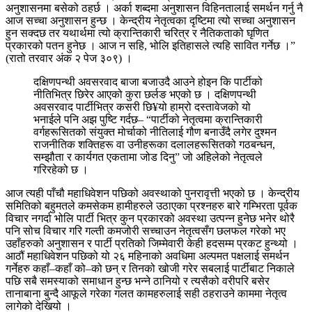
अनुशासनमा बसेको ठहर्छ । अर्का शब्दमा अनुशासन विहिनतालाई समर्थन गर्नु नै
आज सच्चा अनुशासन हुन्छ । केन्द्रीय नेतृत्वका दृष्टिमा त्यो सच्चा अनुशासन
हुन सक्दछ तर यथार्थमा त्यो क्रान्तिकारी चरित्र र नैतिकताको घृणित
प्रकारको पतन हुनेछ । आज न सहि, भोलि इतिहासले त्यहि सावित गर्नेछ ।”
(रातो तरवार अंक २ पेज ३०९) ।
दक्षिणपन्थी अवसरवाद बाजा बजाउदै आउने होइन कि पार्टीको
नीतिभित्र छिरेर आएको कुरा छर्लङ भएको छ । दक्षिणपन्थी
अवसरवाद पार्टीभित्र कसरी छि¥यो हाम्रो दस्तावेजको यो
भनाईले पनि अझ पुष्टि गर्दछ– “पार्टीको नेतृत्वमा क्रान्तिकारी
वर्गहरूसितको संयुक्त मोर्चाको नीतिलाई गौण बनाउँदै लगेर दुश्मन
राजनीतिक शक्तिहरू वा उनीहरूका दलालहरूसितको गठबन्धन,
सम्झौता र कार्यगत एकतामा जोड दिनु” जो अहिलेको नेतृत्वले
गरिरहेको छ ।
आज त्यही पाँचौ महाधिवेशन पछिको अवस्थाको पुनरावृत्ती भएको छ । केन्द्रीय
समितिको बहुमतले कमसेकम हामीहरुले उठाएका प्रश्नहरु बारे गम्भिरता पूर्वक
विचार नगर्दा भोलि पार्टी भित्र कुन प्रकारको अवस्था उत्पन्न हुनेछ भनेर थोरै
पनि सोच विचार गरि गल्ती कमजोरी सच्चाउन नेतृत्वसँग छलफल गरेको भए
उहाँहरुको अनुशासन र पार्टी प्रतिको जिम्मेवारी केही हदसम्म प्रकट हुन्थ्यो ।
आठौं महाधिवेशन पछिको यो २६ महिनाको अवधिमा अल्पमत पक्षलाई समर्थन
गर्नेहरु कहाँ–कहाँ को–को छन् र तिनको खोजी गरेर सबलाई पार्टीबाट निकाले
पछि सबै समस्याको समाधान हुन्छ भन्ने ठानियो र त्यसैको वरीपरि बसेर
तानाबाना बुन्दै आफूले गरेका गलत कामहरुलाई सही ठहराउने काममा नेतृत्व
लागेको देखियो ।