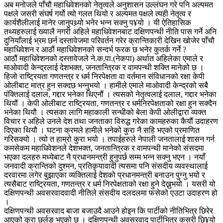
अब मनोजले पाँचौ महाधिवेशनको नेतृत्वले अनुशासन उल्लंघन गरे पनि अल्पमत
पक्षले जसरी संघर्ष गर्यो त्यो गलत थियो र अल्पमत पक्षले त्यही नेतृत्व र
कार्यशैलीलाई मानेर जानुपथ्र्यो भनेर भन्न सक्नु प¥यो । यी ऐतिहासिक
तथ्यहरुलाई ख्यालै नगरी अहिले महाधिवेशनबाट दक्षिणपन्थी नीति पास गर्ने अनि
दुनियाँलाई भ्रम छर्न दस्तावेजमा परिवर्तन गरेर क्रान्तिकारी देखिन खोजेर पाँचौ
महाधिवेशन र आठौं महाधिवेशनको सन्दर्भ फरक छ भनेर कुतर्क गर्ने ?
आठौं महाधिवेशनको दस्तावेजले ने.क.पा.(नेकपा) अर्थात अहिलेका एमाले र
माओवादी केन्द्रलाई देशभक्त, जनतान्त्रिक र वामपन्थी शक्ति मानेको छ ।
हिजो राष्ट्रियता गणतन्त्र र धर्म निरपेक्षता वा वर्तमान संविधानको रक्षा केपी
ओलीबाट मात्र हुन सक्दछ भन्नुभयो । हामीले एमाले माओवादी केन्द्रको सबै
पंक्तिलाई दलाल, गद्दार भनेका थिएनौं । त्यसको नेतृत्वलाई दलाल, गद्दार भनेका
थियौं । केपी ओलीबाट राष्ट्रियता, गणतन्त्र र धर्मनिरपेक्षताको रक्षा हुन सक्दैन
भनेका थियौ । त्यसका लागि महाकाली सन्धीको बेला केपी ओलीद्वारा व्यक्त
विचार र अहिले उनले देश तथा जनताका विरुद्ध गरेका कामहरुका कैयौं उदाहरण
दिएका थियौ । घटना क्रमले हामीले भनेको कुरा नै सहि भएको प्रमाणित
गरिसक्यो । त्यो त हाम्रो कुरा भयो । तपाईहरुले नेपाली जनतालाई शासन गर्न
कमसेकम महाधिवेशनले देशभक्त, जनतान्त्रिक र वामपन्थी मानेको संसदमा
भएका दलहरु मध्येबाट नै प्रधानमन्त्री हुनुपर्छ सम्म भन्न सक्नु भएन । नयाँ
जनवादी क्रान्तिको दुश्मन, प्रतिकृयावादी त्यसमा पनि संसदीय व्यवस्थालाई
दरवारमा लगेर बुझाएका व्यक्तिलाई देशको प्रधानमन्त्री बनाउन पुग्नु भयो र
त्यसैबाट राष्ट्रियता, गणतन्त्र र धर्म निरपेक्षताको रक्षा हुने देख्नुभयो । यसरी यो
दक्षिणपन्थी अवसरवादवादी नीतिले संसदीय दलदलमा फसेको एउटा उदाहरण हो
।
दक्षिणपन्थी अवसरवाद बाजा बजाउदै आउने होइन कि पार्टीको नीतिभित्र छिरेर
आएको कुरा छर्लङ भएको छ । दक्षिणपन्थी अवसरवाद पार्टीभित्र कसरी छि¥यो