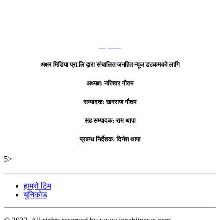
हाम्रो टिम
अक्षर मिडिया प्रा.लि द्वारा संचालित जनहित न्यूज डटकमको लागि
अध्यक्ष: नरिश्वर गौतम
सम्पादक: खगराज गौतम
सह सम्पादक: राम थापा
प्रबन्ध निर्देशक: दिनेश थापा
5>
हाम्रो टिम
युनिकोड