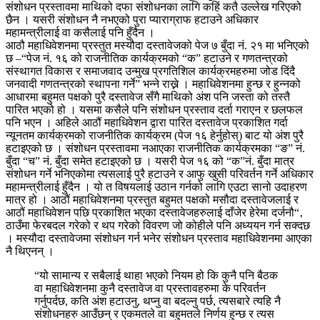
संशोधन प्रस्तावमा माथिको दफा संशोधनका लागि कहिं कतै उल्लेख गरिएको
छैन । यसरी संशोधन नै नभएको पुरा प्याराग्राफ हटाउने अधिकार
महामन्त्रीलाई वा कसैलाई पनि हुँदैन ।
आठौ महाधिवेशनमा प्रस्तुत मस्यौदा दस्तावेजको पेज ७ बुँदा नं. २१ मा भनिएको
छ –“पेज नं. १६ को राजनीतिक कार्यक्रमको “क” हटाउने र गणतन्त्रको
संस्थागत विकास र समाजवाद उन्मुख प्रगतिशिल कार्यक्रमहरुमा जोड दिंदै
जनवादी गणतन्त्रको स्थापना गर्ने” भन्ने राख्ने । महाधिवेशनमा हुन्छ र हुन्नको
आधारमा बहुमत पक्षको पुरै दस्तावेज सँगै माथिको अंश पनि जस्ता को तस्तै
पारित भएको हो । यसमा कसैले पनि संशोधन प्रस्ताव दर्ता गराएन र छलफल
पनि भएन । अहिले आठौं महाधिवेशन द्वारा पारित दस्तावेज प्रकाशित गर्दा
न्यूनतम कार्यक्रमको राजनीतिक कार्यक्रम (पेज १६ हेर्नुहोस्) बाट यो अंश पुरै
हटाइएको छ । संशोधन प्रस्तावमा नआएका राजनीतिक कार्यक्रमका “ङ” नं.
बुँदा “च” नं. बुँदा समेत हटाइएको छ । यसरी पेज १६ को “क”नं. बुँदा मात्र
संशोधन गर्ने भनिएकोमा त्यसलाई पुरै हटाउने र आफु खुसी परिवर्तन गर्ने अधिकार
महामन्त्रीलाई हुँदैन । यो त विषयलाई उठान गर्नको लागि एउटा सानो उदाहरण
मात्र हो । आठौं महाधिवेशनमा प्रस्तुत बहुमत पक्षको मसौदा दस्तावेजलाई र
आठौं महाधिवेशन पछि प्रकाशित भएका दस्तावेजहरुलाई दाँजेर हेरेमा दर्जनौ“‚
ठाउँमा फेरबदल गरेको र थप गरेको विवरण जो कोहीले पनि अध्ययन गर्न सक्दछ
। मस्यौदा दस्तावेजमा संशोधन गर्न भनेर संशोधन प्रस्ताव महाधिवेशनमा आएका
नै थिएनन् ।
“यो सामान्य र सबैलाई थाहा भएको नियम हो कि कुनै पनि बैठक
वा महाधिवेशनमा कुनै दस्तावेज वा प्रस्तावहरुमा के परिवर्तन
गर्नुपर्दछ, कति अंश हटाउनु, थप्नु वा बदल्नु पर्छ, त्यसबारे त्यहि नै
संशोधनहरु आउँछन् र एकमतले वा बहुमतले निर्णय हुन्छ र त्यस