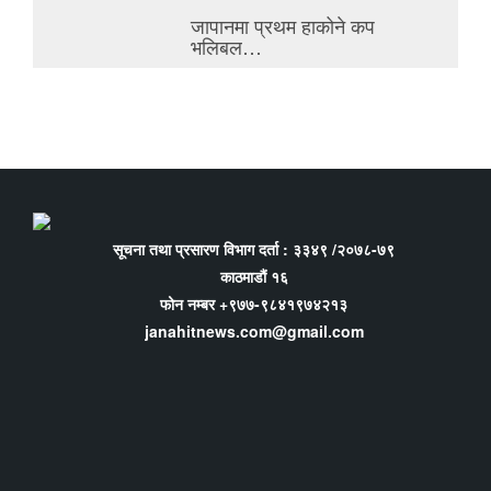
जापानमा प्रथम हाकोने कप
भलिबल…
सूचना तथा प्रसारण विभाग दर्ता : ३३४९ /२०७८-७९
काठमाडौं १६
फोन नम्बर +९७७-९८४१९७४२१३
janahitnews.com@gmail.com