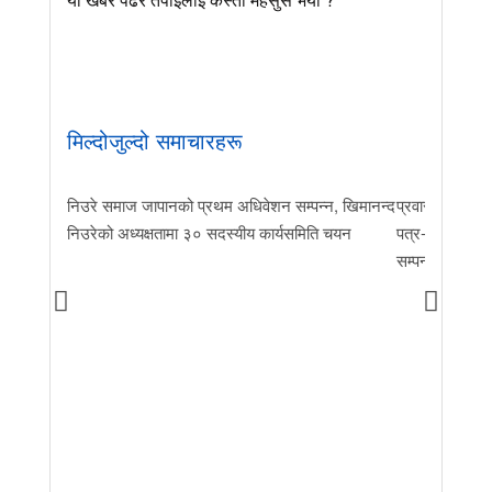
मिल्दोजुल्दो समाचारहरू
निउरे समाज जापानको प्रथम अधिवेशन सम्पन्न, खिमानन्द
प्रवास र मातृभूम
निउरेको अध्यक्षतामा ३० सदस्यीय कार्यसमिति चयन
पत्र-२०२६ जारी 
सम्पन्न