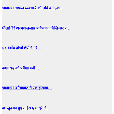
जापानमा सफल व्यवसायीको छवि बनाएका…
धाैलागिरि अस्पताललाई अक्सिजन सिलिन्डर र…
६० वर्षीय दोर्जी शेर्पाले गरे…
कक्षा १२ को परीक्षा भदौ…
जापानमा बगैचाबाट नै एक हप्तामा…
बागलुङका दुई सहित ६ मन्त्रीले…