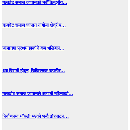
गल्कोट समाज जापानको नवौँ केन्द्रीय…
गल्कोट समाज जापान नागोया क्षेत्रीय…
जापानमा प्रथम हाकोने कप भलिबल…
अब बिरामी होइन, चिकित्सक पठाउँछ…
गलकोट समाज जापानले आगामी महिनाको…
निर्वाचनमा धाँधली भएको भन्दै ढोरपाटन…