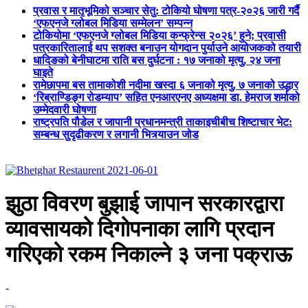
प्रवास र मातृभूमिको सञ्चार सेतु: टोकियो घोषणा पत्र-२०२६ जारी गर्दै
‘एफएनजे ग्लोबल मिडिया सम्मेलन’ सम्पन्न
टोकियोमा ‘एफएनजे ग्लोबल मिडिया कन्फ्रेन्स २०२६’ हुने; प्रवासी
पत्रकारितालाई थप सशक्त बनाउन योगदान पुर्याउने आयोजकको तयारी
धादिङको बेनीघाटमा राति बस दुर्घटना : १७ जनाको मृत्यु, २४ जना
घाइते
रामेछापमा बस तामाकोशी नदीमा खस्दा ६ जनाको मृत्यु, ७ जनाको उद्धार
‘रिब्राण्डिङ्ग रोडम्याप’ सहित एनआरएनए अध्यक्षमा डा. हेमराज शर्माको
उम्मेदवारी घोषणा
राष्ट्रपति पौडेल र जापानी प्रधानमन्त्री ताकाइचीबीच शिष्टाचार भेट:
सम्बन्ध सुदृढीकरण र लगानी भित्र्याउन जोड
झुठा विवरण बुझाई जापान सरकारद्वारा
व्यावसायको दिगोपनाका लागि प्रदान
गरिएको रकम निकाल्ने ३ जना पक्राऊ
-