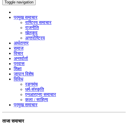
Toggle navigation
प्रमुख समाचार
राष्ट्रिय समाचार
राजनीति
खेलकुद
अन्तर्राष्ट्रिय
अर्थतन्त्र
समाज
विचार
अन्तर्वार्ता
प्रवास
शिक्षा
जापान विशेष
विविध
रङ्गमंच
धर्म-संस्कृति
एनआरएनए समाचार
कला / साहित्य
प्रमुख समाचार
ताजा समाचार