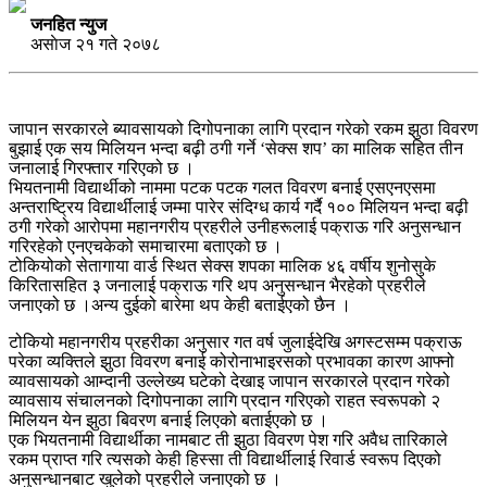
जनहित न्युज
असाेज २१ गते २०७८
जापान सरकारले ब्यावसायको दिगोपनाका लागि प्रदान गरेको रकम झुठा विवरण
बुझाई एक सय मिलियन भन्दा बढ़ी ठगी गर्ने ‘सेक्स शप’ का मालिक सहित तीन
जनालाई गिरफ्तार गरिएको छ ।
भियतनामी विद्यार्थीको नाममा पटक पटक गलत विवरण बनाई एसएनएसमा
अन्तराष्ट्रिय विद्यार्थीलाई जम्मा पारेर संदिग्ध कार्य गर्दै १०० मिलियन भन्दा बढ़ी
ठगी गरेको आरोपमा महानगरीय प्रहरीले उनीहरूलाई पक्राऊ गरि अनुसन्धान
गरिरहेको एनएचकेको समाचारमा बताएको छ ।
टोकियोको सेतागाया वार्ड स्थित सेक्स शपका मालिक ४६ वर्षीय शुनोसुके
किरितासहित ३ जनालाई पक्राऊ गरि थप अनुसन्धान भैरहेको प्रहरीले
जनाएको छ ।अन्य दुईको बारेमा थप केही बताईएको छैन ।
टोकियो महानगरीय प्रहरीका अनुसार गत वर्ष जुलाईदेखि अगस्टसम्म पक्राऊ
परेका व्यक्तिले झुठा विवरण बनाई कोरोनाभाइरसको प्रभावका कारण आफ्नो
व्यावसायको आम्दानी उल्लेख्य घटेको देखाइ जापान सरकारले प्रदान गरेको
व्यावसाय संचालनको दिगोपनाका लागि प्रदान गरिएको राहत स्वरूपको २
मिलियन येन झुठा बिवरण बनाई लिएको बताईएको छ ।
एक भियतनामी विद्यार्थीका नामबाट ती झुठा विवरण पेश गरि अवैध तारिकाले
रकम प्राप्त गरि त्यसको केही हिस्सा ती विद्यार्थीलाई रिवार्ड स्वरूप दिएको
अनुसन्धानबाट खुलेको प्रहरीले जनाएको छ ।