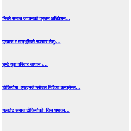
निउरे समाज जापानको प्रथम अधिवेशन…
प्रवास र मातृभूमिको सञ्चार सेतु:…
घुम्टे युवा परिवार जापान :…
टोकियोमा ‘एफएनजे ग्लोबल मिडिया कन्फ्रेन्स…
गल्कोट समाज टोकियोको ‘तिज धमाका…