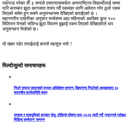
पक्राऊ परेका ती ३ जनाले एसएनएसमार्फ़त अन्तराष्ट्रिय विद्यार्थीलाई जम्मा
पारि बारम्बार झुठा कागजात तयार गर्दै रकमका लागि आवेदन गरेर ठूलो रकम
लिएको समेत हुन सक्ने अनुसन्धानमा देखिएको बताईएको छ ।
महानगरीय प्रहरीका अनुसार मार्चसम्म आठ महिनाको अवधिमा कुल १००
मिलियन येनको संदिग्ध झुठा विवरण बुझाई रकम लिएको देखिएकोले थप
अनुसन्धान भैरहेको छ।
यो खबर पढेर तपाईलाई कस्तो महसुस भयो ?
मिल्दोजुल्दो समाचारहरू
निउरे समाज जापानको प्रथम अधिवेशन सम्पन्न, खिमानन्द निउरेको अध्यक्षतामा ३०
सदस्यीय कार्यसमिति चयन
प्रवास र मातृभूमिको सञ्चार सेतु: टोकियो घोषणा पत्र-२०२६ जारी गर्दै ‘एफएनजे ग्लोबल
मिडिया सम्मेलन’ सम्पन्न