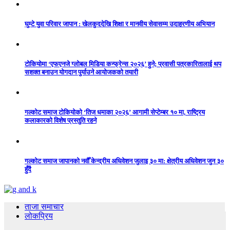
घुम्टे युवा परिवार जापान : खेलकुददेखि शिक्षा र मानवीय सेवासम्म उदाहरणीय अभियान
टोकियोमा ‘एफएनजे ग्लोबल मिडिया कन्फ्रेन्स २०२६’ हुने; प्रवासी पत्रकारितालाई थप
सशक्त बनाउन योगदान पुर्याउने आयोजकको तयारी
गल्कोट समाज टोकियोको ‘तिज धमाका २०२६’ आगामी सेप्टेम्बर १० मा, राष्ट्रिय
कलाकारको विशेष प्रस्तुति रहने
गल्कोट समाज जापानको नवौँ केन्द्रीय अधिवेशन जुलाइ ३० मा: क्षेत्रीय अधिवेशन जुन ३०
हुँदै
ताजा समाचार
लोकप्रिय